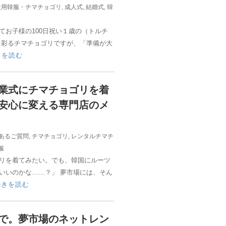
性用韓服・チマチョゴリ
,
成人式
,
結婚式
,
韓
てお子様の100日祝い１歳の（トルチ
を彩るチマチョゴリですが、「準備が大
きを読む
業式にチマチョゴリを着
安心に変える専門店のメ
あるご質問
,
チマチョゴリ
,
レンタルチマチ
服
リを着てみたい。でも、韓国にルーツ
いいのかな……？」 夢市場には、そん
続きを読む
で。夢市場のネットレン