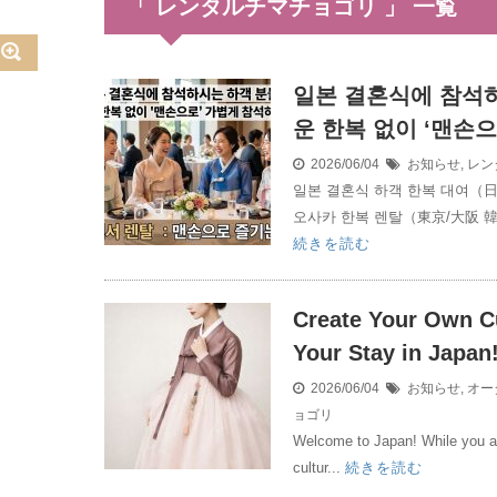
「 レンタルチマチョゴリ 」 一覧
일본 결혼식에 참석하
운 한복 없이 ‘맨손
2026/06/04
お知らせ
,
レン
일본 결혼식 하객 한복 대여（日
오사카 한복 렌탈（東京/大阪 韓
続きを読む
Create Your Own 
Your Stay in Japan
2026/06/04
お知らせ
,
オー
ョゴリ
Welcome to Japan! While you are
cultur...
続きを読む