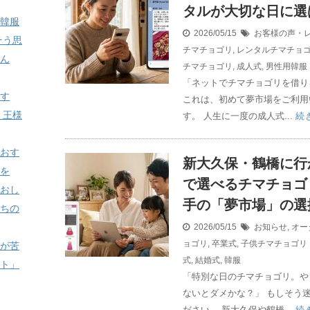
タルが大切な日に選
韓服
2026/05/15
お客様の声・
そう思
チマチョゴリ
,
レンタルチマチョ
ん
チマチョゴリ
,
成人式
,
男性用韓服
「ネットでチマチョゴリを借り
す
これは、初めて夢市場をご利用
・王様
す。 人生に一度の成人式...
続
おす
新大久保・鶴橋に行
を
で選べるチマチョゴ
おし
手の「夢市場」の選
ちの
2026/05/15
お知らせ
,
オー
ョゴリ
,
卒業式
,
子供チマチョゴリ
が苦
式
,
結婚式
,
韓服
ト」
「特別な日のチマチョゴリ。や
ないとダメかな？」 もしそう
ださい。 新大久保や鶴橋...
続