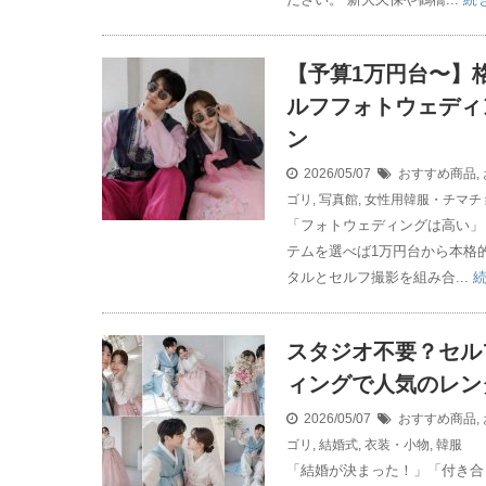
【予算1万円台〜】
ルフフォトウェディ
ン
2026/05/07
おすすめ商品
,
ゴリ
,
写真館
,
女性用韓服・チマチ
「フォトウェディングは高い」
テムを選べば1万円台から本格
タルとセルフ撮影を組み合...
スタジオ不要？セル
ィングで人気のレン
2026/05/07
おすすめ商品
,
ゴリ
,
結婚式
,
衣装・小物
,
韓服
「結婚が決まった！」「付き合っ