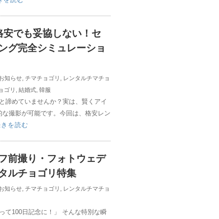
格安でも妥協しない！セ
ング完全シミュレーショ
お知らせ
,
チマチョゴリ
,
レンタルチマチョ
ョゴリ
,
結婚式
,
韓服
と諦めていませんか？実は、賢くアイ
的な撮影が可能です。今回は、格安レン
続きを読む
フ前撮り・フォトウェデ
タルチョゴリ特集
お知らせ
,
チマチョゴリ
,
レンタルチマチョ
て100日記念に！」 そんな特別な瞬