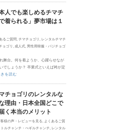
本人でも楽しめるチマチ
で着られる」夢市場は１
あるご質問
,
チマチョゴリ
,
レンタルチマチ
チョゴリ
,
成人式
,
男性用韓服・パジチョゴ
れ舞台。何を着ようか、心躍らせなが
いでしょうか？ 卒業式といえば袴が定
続きを読む
マチョゴリのレンタルな
な理由・日本全国どこで
届く本当のメリット
お客様の声・レビューを見る
,
よくあるご質
,
トルチャンチ・ぺギルチャンチ
,
レンタル