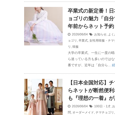
卒業式の新定番！日
ョゴリの魅力「自分
年前からネット予約
2026/06/04
お知らせ
,
よく
ョゴリ
,
卒業式
,
女性用韓服・チマ
リ
,
韓服
大学の卒業式、一生に一度の晴
ら迷っている方も多いのではな
番ですが、近年は「自分ら...
【日本全国対応】チ
らネットが断然便利
も『理想の一着』が
2026/06/04
100日・1才
,
問
,
オーダーメイド
,
チマチョゴリ