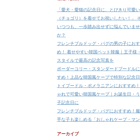
「愛犬・愛猫の記念日に、とびきり可愛い
（チョゴリ）を着せてお祝いしたい！」 
いつつも、一歩踏み出せずに悩んでいませ
か？
フレンチブルドッグ・パグの男の子におす
め！ 着せやすい韓国ペット韓服｜王子様
スタイルで最高の記念写真を
ボーダーコリー・スタンダードプードルに
すめ！上品な韓国風ケープで特別な記念日
トイプードル・ポメラニアンにおすすめ！
ゃれで可愛い韓国風ケープ｜お誕生日・う
子記念日に
フレンチブルドッグ・パグにおすすめ！服
手な子も楽しめる「おしゃれケープ・マン
アーカイブ