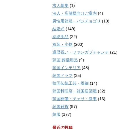
求人募集
(1)
法人・店舗様向けご案内
(4)
男性用韓服・パジチョゴリ
(19)
結婚式
(149)
結納用品
(22)
衣装・小物
(203)
還暦祝い・ファンガプチャンチ
(21)
韓国 葬儀用品
(9)
韓国インテリア
(45)
韓国ドラマ
(35)
韓国伝統工芸・螺鈿
(14)
韓国料理店・韓国居酒屋
(32)
韓国葬儀・チェサ・祭事
(16)
韓国雑貨
(97)
韓服
(177)
最近の投稿