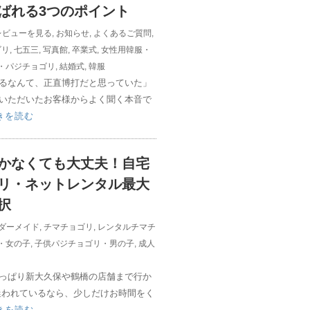
ばれる3つのポイント
レビューを見る
,
お知らせ
,
よくあるご質問
,
ゴリ
,
七五三
,
写真館
,
卒業式
,
女性用韓服・
・パジチョゴリ
,
結婚式
,
韓服
るなんて、正直博打だと思っていた」
いただいたお客様からよく聞く本音で
きを読む
かなくても大丈夫！自宅
リ・ネットレンタル最大
択
ダーメイド
,
チマチョゴリ
,
レンタルチマチ
・女の子
,
子供パジチョゴリ・男の子
,
成人
っぱり新大久保や鶴橋の店舗まで行か
迷われているなら、少しだけお時間をく
きを読む