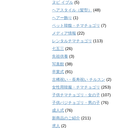
ヌビ イブル
(5)
ヘアスタイル（髪型）
(48)
ヘアー飾り
(1)
ペット韓馥・チマチョゴリ
(7)
メディア情報
(22)
レンタルチマチョゴリ
(113)
七五三
(26)
先祖供養
(3)
写真館
(38)
卒業式
(91)
古稀祝い・長寿祝い チルスン
(2)
女性用韓服・チマチョゴリ
(253)
子供チマチョゴリ・女の子
(107)
子供パジチョゴリ・男の子
(76)
成人式
(76)
新商品のご紹介
(211)
求人
(2)