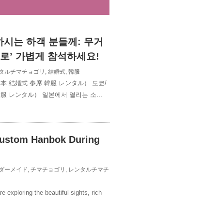
시는 하객 분들께: 무거
으로’ 가볍게 참석하세요!
タルチマチョゴリ
,
結婚式
,
韓服
本 結婚式 参席 韓服 レンタル） 도쿄/
服 レンタル） 일본에서 열리는 소...
Custom Hanbok During
!
ダーメイド
,
チマチョゴリ
,
レンタルチマチ
 exploring the beautiful sights, rich