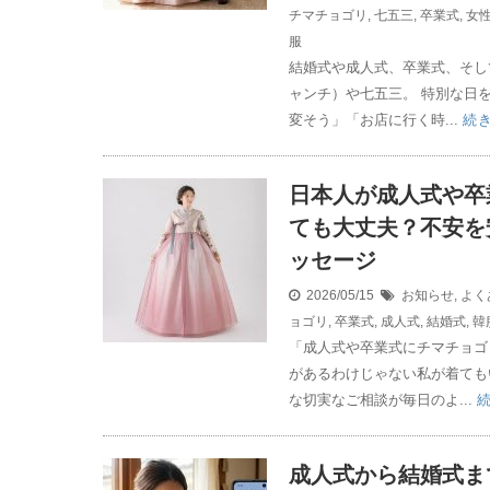
チマチョゴリ
,
七五三
,
卒業式
,
女
服
結婚式や成人式、卒業式、そし
ャンチ）や七五三。 特別な日
変そう」「お店に行く時...
続
日本人が成人式や卒
ても大丈夫？不安を
ッセージ
2026/05/15
お知らせ
,
よく
ョゴリ
,
卒業式
,
成人式
,
結婚式
,
韓
「成人式や卒業式にチマチョゴ
があるわけじゃない私が着ても
な切実なご相談が毎日のよ...
成人式から結婚式ま