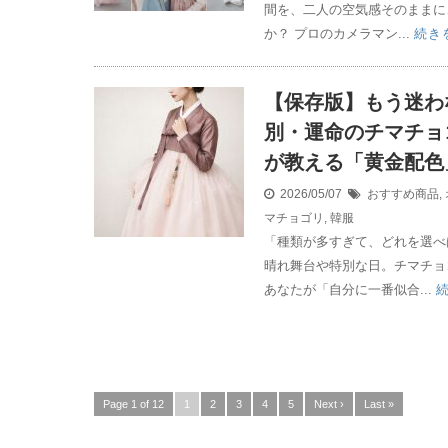
間を、二人の空気感そのままに
か？ プロのカメラマン...
続き
【保存版】もう迷わ
別・運命のチマチョ
が教える「黄金配色
2026/05/07
おすすめ商品
,
マチョゴリ
,
韓服
「種類が多すぎて、どれを選べ
晴れ舞台や特別な日。チマチョ
あなたが「自分に一番似合...
Page 1 of 12
1
2
3
4
5
Next ›
Last »