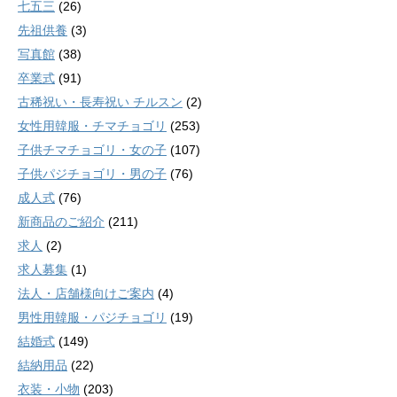
七五三
(26)
先祖供養
(3)
写真館
(38)
卒業式
(91)
古稀祝い・長寿祝い チルスン
(2)
女性用韓服・チマチョゴリ
(253)
子供チマチョゴリ・女の子
(107)
子供パジチョゴリ・男の子
(76)
成人式
(76)
新商品のご紹介
(211)
求人
(2)
求人募集
(1)
法人・店舗様向けご案内
(4)
男性用韓服・パジチョゴリ
(19)
結婚式
(149)
結納用品
(22)
衣装・小物
(203)