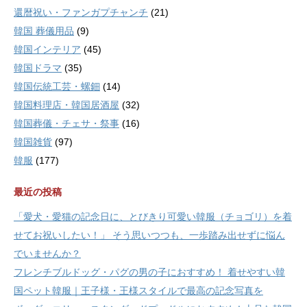
還暦祝い・ファンガプチャンチ
(21)
韓国 葬儀用品
(9)
韓国インテリア
(45)
韓国ドラマ
(35)
韓国伝統工芸・螺鈿
(14)
韓国料理店・韓国居酒屋
(32)
韓国葬儀・チェサ・祭事
(16)
韓国雑貨
(97)
韓服
(177)
最近の投稿
「愛犬・愛猫の記念日に、とびきり可愛い韓服（チョゴリ）を着
せてお祝いしたい！」 そう思いつつも、一歩踏み出せずに悩ん
でいませんか？
フレンチブルドッグ・パグの男の子におすすめ！ 着せやすい韓
国ペット韓服｜王子様・王様スタイルで最高の記念写真を