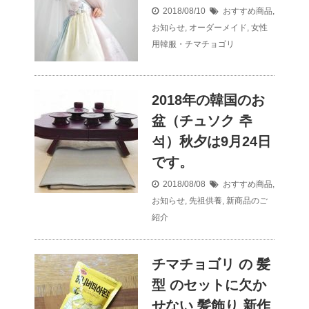
2018/08/10
おすすめ商品
,
お知らせ
,
オーダーメイド
,
女性
用韓服・チマチョゴリ
2018年の韓国のお
盆（チュソク 추
석）秋夕は9月24日
です。
2018/08/08
おすすめ商品
,
お知らせ
,
先祖供養
,
新商品のご
紹介
チマチョゴリ の 髪
型 のセットに欠か
せない 髪飾り 新作