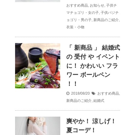
おすすめ商品
,
お知らせ
,
子供チ
マチョゴリ・女の子
,
子供パジチ
ョゴリ・男の子
,
新商品のご紹介
,
衣装・小物
「 新商品 」 結婚式
の 受付 や イベント
に！ かわいい フラ
ワー ボールペン
！！
2018/08/20
おすすめ商品
,
新商品のご紹介
,
結婚式
爽やか！ 涼しげ！
夏コーデ！