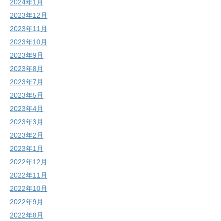
2024年1月
2023年12月
2023年11月
2023年10月
2023年9月
2023年8月
2023年7月
2023年5月
2023年4月
2023年3月
2023年2月
2023年1月
2022年12月
2022年11月
2022年10月
2022年9月
2022年8月