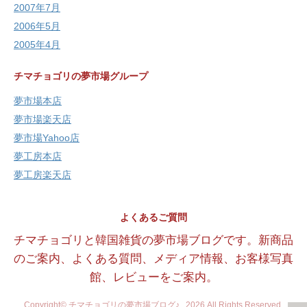
2007年7月
2006年5月
2005年4月
チマチョゴリの夢市場グループ
夢市場本店
夢市場楽天店
夢市場Yahoo店
夢工房本店
夢工房楽天店
よくあるご質問
チマチョゴリと韓国雑貨の夢市場ブログです。新商品
のご案内、よくある質問、メディア情報、お客様写真
館、レビューをご案内。
Copyright© チマチョゴリの夢市場ブログ♪ , 2026 All Rights Reserved.