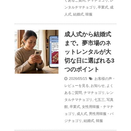
くあるご質問
,
チマチョゴリ
,
レ
ンタルチマチョゴリ
,
卒業式
,
成
人式
,
結婚式
,
韓服
成人式から結婚式
まで。夢市場のネ
ットレンタルが大
切な日に選ばれる3
つのポイント
2026/05/15
お客様の声・
レビューを見る
,
お知らせ
,
よく
あるご質問
,
チマチョゴリ
,
レン
タルチマチョゴリ
,
七五三
,
写真
館
,
卒業式
,
女性用韓服・チマチ
ョゴリ
,
成人式
,
男性用韓服・パ
ジチョゴリ
,
結婚式
,
韓服