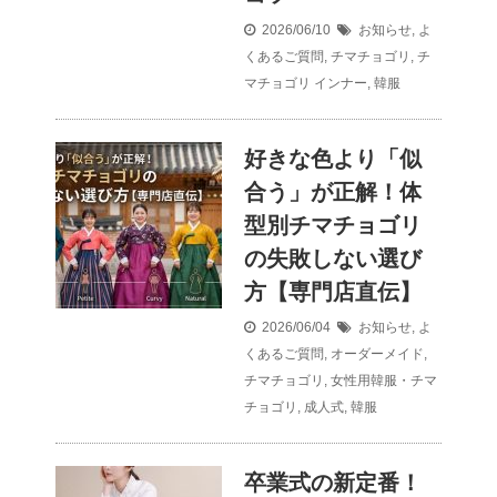
2026/06/10
お知らせ
,
よ
くあるご質問
,
チマチョゴリ
,
チ
マチョゴリ インナー
,
韓服
好きな色より「似
合う」が正解！体
型別チマチョゴリ
の失敗しない選び
方【専門店直伝】
2026/06/04
お知らせ
,
よ
くあるご質問
,
オーダーメイド
,
チマチョゴリ
,
女性用韓服・チマ
チョゴリ
,
成人式
,
韓服
卒業式の新定番！