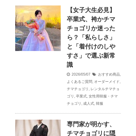
【女子大生必見】
卒業式、袴かチマ
チョゴリか迷った
ら？「私らしさ」
と「着付けのしや
すさ」で選ぶ新常
識
2026/05/07
おすすめ商品
,
よくあるご質問
,
オーダーメイド
,
チマチョゴリ
,
レンタルチマチョ
ゴリ
,
卒業式
,
女性用韓服・チマ
チョゴリ
,
成人式
,
韓服
専門家が明かす、
チマチョゴリに隠