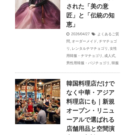
された「美の意
匠」と「伝統の知
恵」
2026/04/27
よくあるご質
問
,
オーダーメイド
,
チマチョゴ
リ
,
レンタルチマチョゴリ
,
女性
用韓服・チマチョゴリ
,
成人式
,
男性用韓服・パジチョゴリ
,
韓服
韓国料理店だけで
なく中華・アジア
料理店にも｜新規
オープン・リニュ
ーアルで選ばれる
店舗用品と空間演