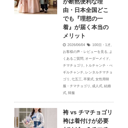
が断然便利な理
由・日本全国どこ
でも『理想の一
着』が届く本当の
メリット
2026/06/04
100日・1才
,
お客様の声・レビューを見る
,
よ
くあるご質問
,
オーダーメイド
,
チマチョゴリ
,
トルチャンチ・ぺ
ギルチャンチ
,
レンタルチマチョ
ゴリ
,
七五三
,
卒業式
,
女性用韓
服・チマチョゴリ
,
成人式
,
結婚
式
,
韓服
袴 vs チマチョゴリ
袴は着付けが必要