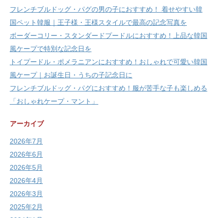
フレンチブルドッグ・パグの男の子におすすめ！ 着せやすい韓
国ペット韓服｜王子様・王様スタイルで最高の記念写真を
ボーダーコリー・スタンダードプードルにおすすめ！上品な韓国
風ケープで特別な記念日を
トイプードル・ポメラニアンにおすすめ！おしゃれで可愛い韓国
風ケープ｜お誕生日・うちの子記念日に
フレンチブルドッグ・パグにおすすめ！服が苦手な子も楽しめる
「おしゃれケープ・マント」
アーカイブ
2026年7月
2026年6月
2026年5月
2026年4月
2026年3月
2025年2月