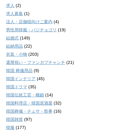
求人
(2)
求人募集
(1)
法人・店舗様向けご案内
(4)
男性用韓服・パジチョゴリ
(19)
結婚式
(149)
結納用品
(22)
衣装・小物
(203)
還暦祝い・ファンガプチャンチ
(21)
韓国 葬儀用品
(9)
韓国インテリア
(45)
韓国ドラマ
(35)
韓国伝統工芸・螺鈿
(14)
韓国料理店・韓国居酒屋
(32)
韓国葬儀・チェサ・祭事
(16)
韓国雑貨
(97)
韓服
(177)