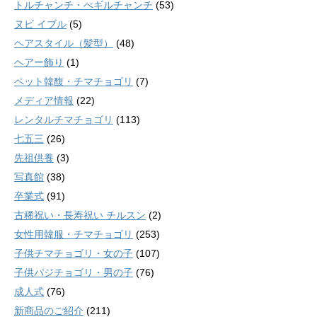
トルチャンチ・ぺギルチャンチ
(53)
ヌビ イブル
(5)
ヘアスタイル（髪型）
(48)
ヘアー飾り
(1)
ペット韓馥・チマチョゴリ
(7)
メディア情報
(22)
レンタルチマチョゴリ
(113)
七五三
(26)
先祖供養
(3)
写真館
(38)
卒業式
(91)
古稀祝い・長寿祝い チルスン
(2)
女性用韓服・チマチョゴリ
(253)
子供チマチョゴリ・女の子
(107)
子供パジチョゴリ・男の子
(76)
成人式
(76)
新商品のご紹介
(211)