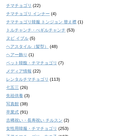
チマチョゴリ
(22)
チマチョゴリ インナー
(4)
チマチョゴリ韓服 トンジョン 替え襟
(1)
トルチャンチ・ぺギルチャンチ
(53)
ヌビ イブル
(5)
ヘアスタイル（髪型）
(48)
ヘアー飾り
(1)
ペット韓馥・チマチョゴリ
(7)
メディア情報
(22)
レンタルチマチョゴリ
(113)
七五三
(26)
先祖供養
(3)
写真館
(38)
卒業式
(91)
古稀祝い・長寿祝い チルスン
(2)
女性用韓服・チマチョゴリ
(253)