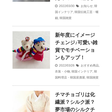
2022/03/30
お知らせ
,
韓
国インテリア
,
韓国伝統工芸・螺
鈿
,
韓国雑貨
新年度にイメージ
チェンジ♪可愛い雑
貨でモチベーショ
ンもアップ！
2022/03/26
おすすめ商品
,
衣装・小物
,
韓国インテリア
,
韓
国料理店・韓国居酒屋
,
韓国雑貨
チマチョゴリは化
繊派？シルク派？
夢市場のシルクチ