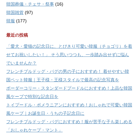
韓国葬儀・チェサ・祭事
(16)
韓国雑貨
(97)
韓服
(177)
最近の投稿
「愛犬・愛猫の記念日に、とびきり可愛い韓服（チョゴリ）を着
せてお祝いしたい！」 そう思いつつも、一歩踏み出せずに悩ん
でいませんか？
フレンチブルドッグ・パグの男の子におすすめ！ 着せやすい韓
国ペット韓服｜王子様・王様スタイルで最高の記念写真を
ボーダーコリー・スタンダードプードルにおすすめ！上品な韓国
風ケープで特別な記念日を
トイプードル・ポメラニアンにおすすめ！おしゃれで可愛い韓国
風ケープ｜お誕生日・うちの子記念日に
フレンチブルドッグ・パグにおすすめ！服が苦手な子も楽しめる
「おしゃれケープ・マント」