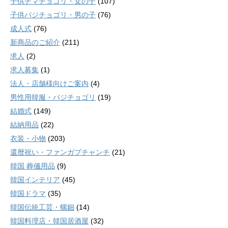
子供チマチョゴリ・女の子
(107)
子供パジチョゴリ・男の子
(76)
成人式
(76)
新商品のご紹介
(211)
求人
(2)
求人募集
(1)
法人・店舗様向けご案内
(4)
男性用韓服・パジチョゴリ
(19)
結婚式
(149)
結納用品
(22)
衣装・小物
(203)
還暦祝い・ファンガプチャンチ
(21)
韓国 葬儀用品
(9)
韓国インテリア
(45)
韓国ドラマ
(35)
韓国伝統工芸・螺鈿
(14)
韓国料理店・韓国居酒屋
(32)