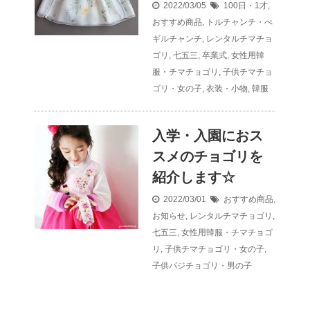
2022/03/05
100日・1才
,
おすすめ商品
,
トルチャンチ・ぺ
ギルチャンチ
,
レンタルチマチョ
ゴリ
,
七五三
,
卒業式
,
女性用韓
服・チマチョゴリ
,
子供チマチョ
ゴリ・女の子
,
衣装・小物
,
韓服
入学・入園におス
スメのチョゴリを
紹介します☆
2022/03/01
おすすめ商品
,
お知らせ
,
レンタルチマチョゴリ
,
七五三
,
女性用韓服・チマチョゴ
リ
,
子供チマチョゴリ・女の子
,
子供パジチョゴリ・男の子