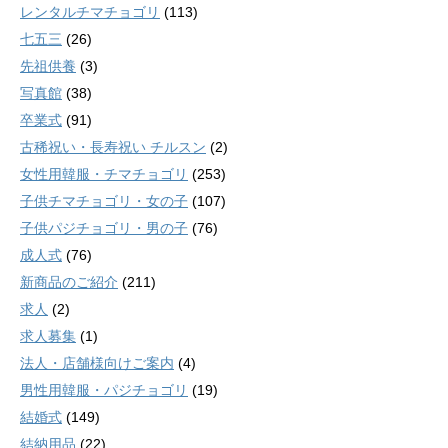
レンタルチマチョゴリ
(113)
七五三
(26)
先祖供養
(3)
写真館
(38)
卒業式
(91)
古稀祝い・長寿祝い チルスン
(2)
女性用韓服・チマチョゴリ
(253)
子供チマチョゴリ・女の子
(107)
子供パジチョゴリ・男の子
(76)
成人式
(76)
新商品のご紹介
(211)
求人
(2)
求人募集
(1)
法人・店舗様向けご案内
(4)
男性用韓服・パジチョゴリ
(19)
結婚式
(149)
結納用品
(22)