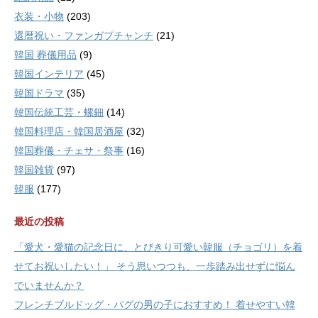
衣装・小物
(203)
還暦祝い・ファンガプチャンチ
(21)
韓国 葬儀用品
(9)
韓国インテリア
(45)
韓国ドラマ
(35)
韓国伝統工芸・螺鈿
(14)
韓国料理店・韓国居酒屋
(32)
韓国葬儀・チェサ・祭事
(16)
韓国雑貨
(97)
韓服
(177)
最近の投稿
「愛犬・愛猫の記念日に、とびきり可愛い韓服（チョゴリ）を着
せてお祝いしたい！」 そう思いつつも、一歩踏み出せずに悩ん
でいませんか？
フレンチブルドッグ・パグの男の子におすすめ！ 着せやすい韓