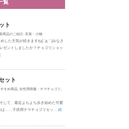
一覧
ット
新商品のご紹介
,
衣装・小物
めした天気が続きますね(;´д｀)みなさ
レゼントしましたか？チョゴリショッ
む
セット
おすすめ商品
,
女性用韓服・チマチョゴリ
,
そして、最近よちよち歩き始めた可愛
は……子供用チマチョゴリセッ...
続