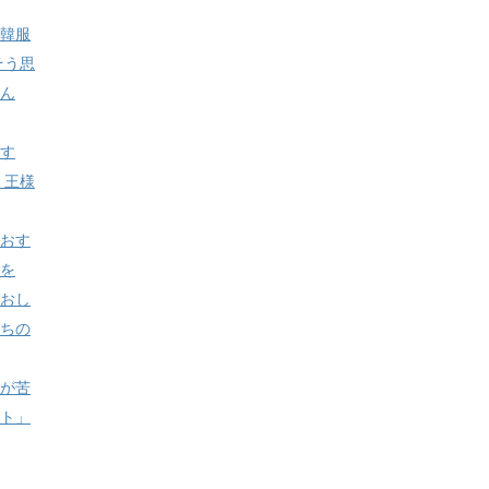
韓服
そう思
ん
す
・王様
おす
を
おし
ちの
が苦
ト」