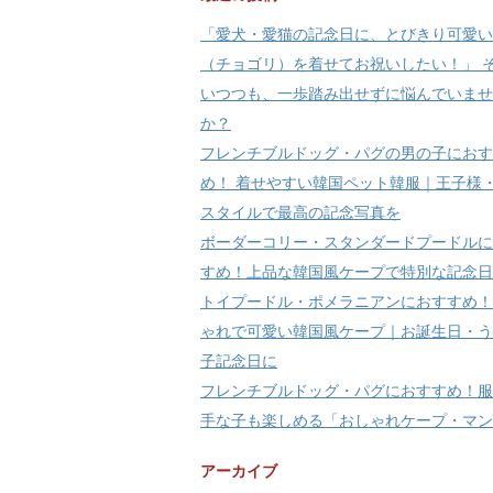
「愛犬・愛猫の記念日に、とびきり可愛い
（チョゴリ）を着せてお祝いしたい！」 
いつつも、一歩踏み出せずに悩んでいませ
か？
フレンチブルドッグ・パグの男の子におす
め！ 着せやすい韓国ペット韓服｜王子様
スタイルで最高の記念写真を
ボーダーコリー・スタンダードプードルに
すめ！上品な韓国風ケープで特別な記念日
トイプードル・ポメラニアンにおすすめ！
ゃれで可愛い韓国風ケープ｜お誕生日・う
子記念日に
フレンチブルドッグ・パグにおすすめ！服
手な子も楽しめる「おしゃれケープ・マン
アーカイブ