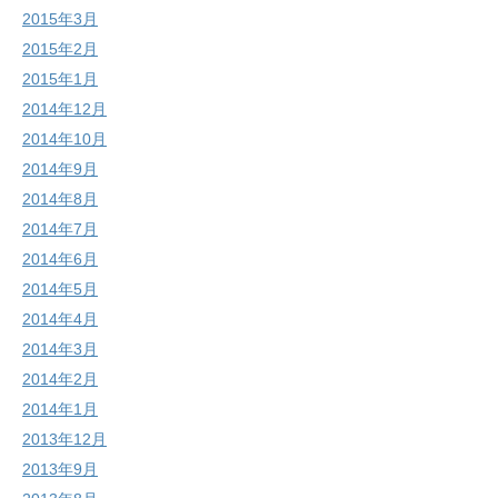
2015年3月
2015年2月
2015年1月
2014年12月
2014年10月
2014年9月
2014年8月
2014年7月
2014年6月
2014年5月
2014年4月
2014年3月
2014年2月
2014年1月
2013年12月
2013年9月