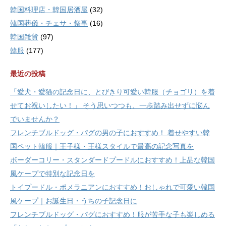
韓国料理店・韓国居酒屋
(32)
韓国葬儀・チェサ・祭事
(16)
韓国雑貨
(97)
韓服
(177)
最近の投稿
「愛犬・愛猫の記念日に、とびきり可愛い韓服（チョゴリ）を着
せてお祝いしたい！」 そう思いつつも、一歩踏み出せずに悩ん
でいませんか？
フレンチブルドッグ・パグの男の子におすすめ！ 着せやすい韓
国ペット韓服｜王子様・王様スタイルで最高の記念写真を
ボーダーコリー・スタンダードプードルにおすすめ！上品な韓国
風ケープで特別な記念日を
トイプードル・ポメラニアンにおすすめ！おしゃれで可愛い韓国
風ケープ｜お誕生日・うちの子記念日に
フレンチブルドッグ・パグにおすすめ！服が苦手な子も楽しめる