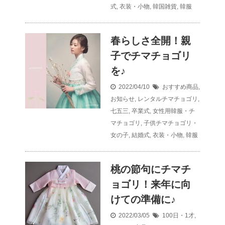
式
,
衣装・小物
,
韓国雑貨
,
韓服
春らしさ全開！親
子でチマチョゴリ
を♪
2022/04/10
おすすめ商品
,
お知らせ
,
レンタルチマチョゴリ
,
七五三
,
卒業式
,
女性用韓服・チ
マチョゴリ
,
子供チマチョゴリ・
女の子
,
結婚式
,
衣装・小物
,
韓服
桃の節句にチマチ
ョゴリ！来年に向
けての準備に♪
2022/03/05
100日・1才
,