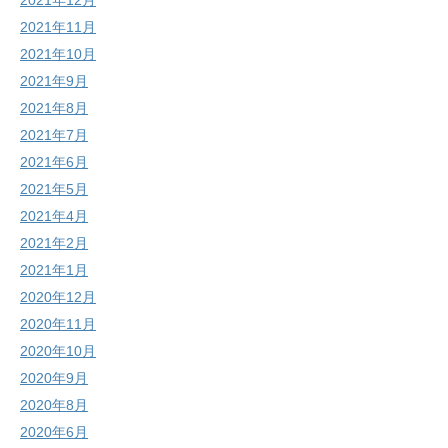
2021年12月
2021年11月
2021年10月
2021年9月
2021年8月
2021年7月
2021年6月
2021年5月
2021年4月
2021年2月
2021年1月
2020年12月
2020年11月
2020年10月
2020年9月
2020年8月
2020年6月