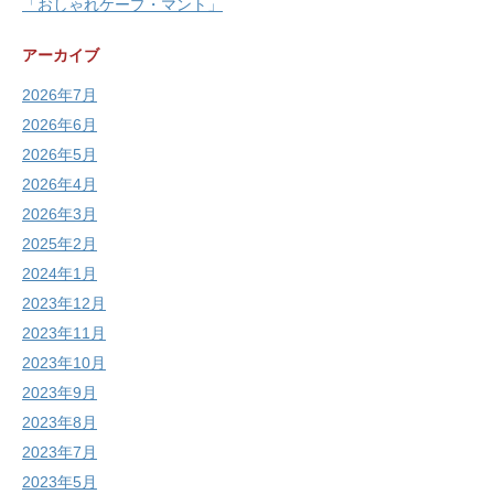
「おしゃれケープ・マント」
アーカイブ
2026年7月
2026年6月
2026年5月
2026年4月
2026年3月
2025年2月
2024年1月
2023年12月
2023年11月
2023年10月
2023年9月
2023年8月
2023年7月
2023年5月