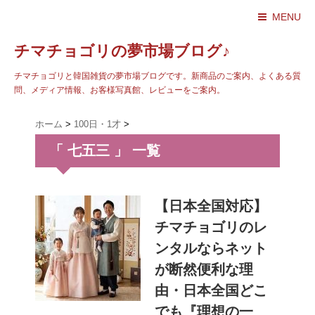
MENU
チマチョゴリの夢市場ブログ♪
チマチョゴリと韓国雑貨の夢市場ブログです。新商品のご案内、よくある質
問、メディア情報、お客様写真館、レビューをご案内。
ホーム
>
100日・1才
>
「 七五三 」 一覧
【日本全国対応】
チマチョゴリのレ
ンタルならネット
が断然便利な理
由・日本全国どこ
でも『理想の一