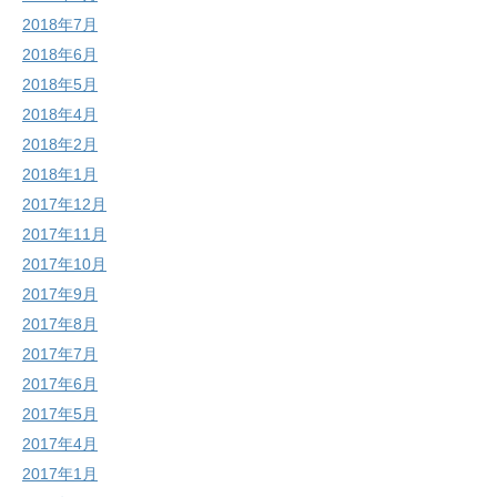
2018年7月
2018年6月
2018年5月
2018年4月
2018年2月
2018年1月
2017年12月
2017年11月
2017年10月
2017年9月
2017年8月
2017年7月
2017年6月
2017年5月
2017年4月
2017年1月