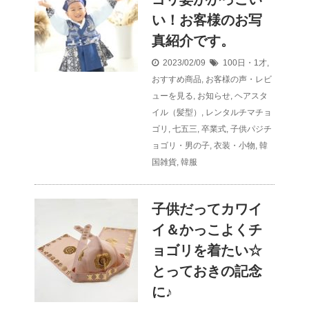
い！お客様のお写
真紹介です。
2023/02/09
100日・1才
,
おすすめ商品
,
お客様の声・レビ
ューを見る
,
お知らせ
,
ヘアスタ
イル（髪型）
,
レンタルチマチョ
ゴリ
,
七五三
,
卒業式
,
子供パジチ
ョゴリ・男の子
,
衣装・小物
,
韓
国雑貨
,
韓服
子供だってカワイ
イ＆かっこよくチ
ョゴリを着たい☆
とっておきの記念
に♪