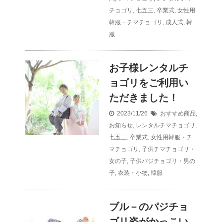
チョゴリ
,
七五三
,
卒業式
,
女性用
韓服・チマチョゴリ
,
成人式
,
韓
服
お子様レンタルチ
ョゴリをご利用い
ただきました！
2023/11/26
おすすめ商品
,
お知らせ
,
レンタルチマチョゴリ
,
七五三
,
卒業式
,
女性用韓服・チ
マチョゴリ
,
子供チマチョゴリ・
女の子
,
子供パジチョゴリ・男の
子
,
衣装・小物
,
韓服
ブル－のパジチョ
ゴリ姿がかっこい