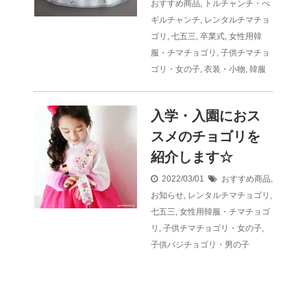
おすすめ商品
,
トルチャンチ・ぺ
ギルチャンチ
,
レンタルチマチョ
ゴリ
,
七五三
,
卒業式
,
女性用韓
服・チマチョゴリ
,
子供チマチョ
ゴリ・女の子
,
衣装・小物
,
韓服
入学・入園におス
スメのチョゴリを
紹介します☆
2022/03/01
おすすめ商品
,
お知らせ
,
レンタルチマチョゴリ
,
七五三
,
女性用韓服・チマチョゴ
リ
,
子供チマチョゴリ・女の子
,
子供パジチョゴリ・男の子