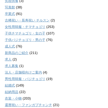
先祖供養
(3)
写真館
(38)
卒業式
(91)
古稀祝い・長寿祝い チルスン
(2)
女性用韓服・チマチョゴリ
(253)
子供チマチョゴリ・女の子
(107)
子供パジチョゴリ・男の子
(76)
成人式
(76)
新商品のご紹介
(211)
求人
(2)
求人募集
(1)
法人・店舗様向けご案内
(4)
男性用韓服・パジチョゴリ
(19)
結婚式
(149)
結納用品
(22)
衣装・小物
(203)
還暦祝い・ファンガプチャンチ
(21)