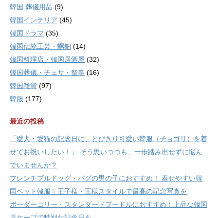
韓国 葬儀用品
(9)
韓国インテリア
(45)
韓国ドラマ
(35)
韓国伝統工芸・螺鈿
(14)
韓国料理店・韓国居酒屋
(32)
韓国葬儀・チェサ・祭事
(16)
韓国雑貨
(97)
韓服
(177)
最近の投稿
「愛犬・愛猫の記念日に、とびきり可愛い韓服（チョゴリ）を着
せてお祝いしたい！」 そう思いつつも、一歩踏み出せずに悩ん
でいませんか？
フレンチブルドッグ・パグの男の子におすすめ！ 着せやすい韓
国ペット韓服｜王子様・王様スタイルで最高の記念写真を
ボーダーコリー・スタンダードプードルにおすすめ！上品な韓国
風ケープで特別な記念日を