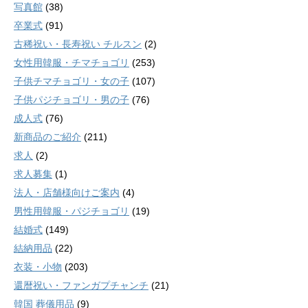
写真館
(38)
卒業式
(91)
古稀祝い・長寿祝い チルスン
(2)
女性用韓服・チマチョゴリ
(253)
子供チマチョゴリ・女の子
(107)
子供パジチョゴリ・男の子
(76)
成人式
(76)
新商品のご紹介
(211)
求人
(2)
求人募集
(1)
法人・店舗様向けご案内
(4)
男性用韓服・パジチョゴリ
(19)
結婚式
(149)
結納用品
(22)
衣装・小物
(203)
還暦祝い・ファンガプチャンチ
(21)
韓国 葬儀用品
(9)