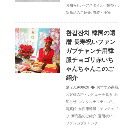
お知らせ
,
ヘアスタイル（髪型）
,
新商品のご紹介
,
衣装・小物
환갑잔치 韓国の還
暦 長寿祝いファン
ガプチャンチ用韓
服チョゴリ赤いち
ゃんちゃんこのご
紹介
2019/08/20
おすすめ商品
,
お客様の声・レビューを見る
,
お
知らせ
,
レンタルチマチョゴリ
,
写真館
,
女性用韓服・チマチョゴ
リ
,
新商品のご紹介
,
還暦祝い・
ファンガプチャンチ