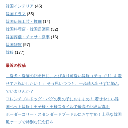
韓国インテリア
(45)
韓国ドラマ
(35)
韓国伝統工芸・螺鈿
(14)
韓国料理店・韓国居酒屋
(32)
韓国葬儀・チェサ・祭事
(16)
韓国雑貨
(97)
韓服
(177)
最近の投稿
「愛犬・愛猫の記念日に、とびきり可愛い韓服（チョゴリ）を着
せてお祝いしたい！」 そう思いつつも、一歩踏み出せずに悩ん
でいませんか？
フレンチブルドッグ・パグの男の子におすすめ！ 着せやすい韓
国ペット韓服｜王子様・王様スタイルで最高の記念写真を
ボーダーコリー・スタンダードプードルにおすすめ！上品な韓国
風ケープで特別な記念日を