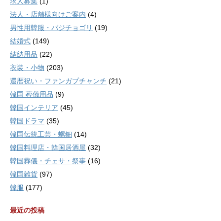
求人募集
(1)
法人・店舗様向けご案内
(4)
男性用韓服・パジチョゴリ
(19)
結婚式
(149)
結納用品
(22)
衣装・小物
(203)
還暦祝い・ファンガプチャンチ
(21)
韓国 葬儀用品
(9)
韓国インテリア
(45)
韓国ドラマ
(35)
韓国伝統工芸・螺鈿
(14)
韓国料理店・韓国居酒屋
(32)
韓国葬儀・チェサ・祭事
(16)
韓国雑貨
(97)
韓服
(177)
最近の投稿