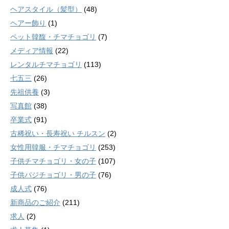
ヘアスタイル（髪型）
(48)
ヘアー飾り
(1)
ペット韓馥・チマチョゴリ
(7)
メディア情報
(22)
レンタルチマチョゴリ
(113)
七五三
(26)
先祖供養
(3)
写真館
(38)
卒業式
(91)
古稀祝い・長寿祝い チルスン
(2)
女性用韓服・チマチョゴリ
(253)
子供チマチョゴリ・女の子
(107)
子供パジチョゴリ・男の子
(76)
成人式
(76)
新商品のご紹介
(211)
求人
(2)