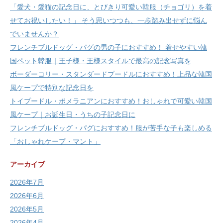
「愛犬・愛猫の記念日に、とびきり可愛い韓服（チョゴリ）を着
せてお祝いしたい！」 そう思いつつも、一歩踏み出せずに悩ん
でいませんか？
フレンチブルドッグ・パグの男の子におすすめ！ 着せやすい韓
国ペット韓服｜王子様・王様スタイルで最高の記念写真を
ボーダーコリー・スタンダードプードルにおすすめ！上品な韓国
風ケープで特別な記念日を
トイプードル・ポメラニアンにおすすめ！おしゃれで可愛い韓国
風ケープ｜お誕生日・うちの子記念日に
フレンチブルドッグ・パグにおすすめ！服が苦手な子も楽しめる
「おしゃれケープ・マント」
アーカイブ
2026年7月
2026年6月
2026年5月
2026年4月