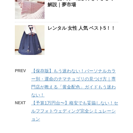
解説｜夢市場
レンタル 女性 人気 ベスト5！！
PREV
【保存版】もう迷わない！パーソナルカラ
ー別・運命のチマチョゴリの見つけ方｜専
門店が教える「黄金配色」ガイドもう迷わ
ない！
NEXT
【予算1万円台〜】格安でも妥協しない！セ
ルフフォトウェディング完全シミュレーシ
ョン