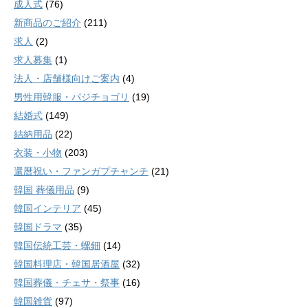
成人式
(76)
新商品のご紹介
(211)
求人
(2)
求人募集
(1)
法人・店舗様向けご案内
(4)
男性用韓服・パジチョゴリ
(19)
結婚式
(149)
結納用品
(22)
衣装・小物
(203)
還暦祝い・ファンガプチャンチ
(21)
韓国 葬儀用品
(9)
韓国インテリア
(45)
韓国ドラマ
(35)
韓国伝統工芸・螺鈿
(14)
韓国料理店・韓国居酒屋
(32)
韓国葬儀・チェサ・祭事
(16)
韓国雑貨
(97)