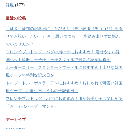
韓服
(177)
最近の投稿
「愛犬・愛猫の記念日に、とびきり可愛い韓服（チョゴリ）を着
せてお祝いしたい！」 そう思いつつも、一歩踏み出せずに悩ん
でいませんか？
フレンチブルドッグ・パグの男の子におすすめ！ 着せやすい韓
国ペット韓服｜王子様・王様スタイルで最高の記念写真を
ボーダーコリー・スタンダードプードルにおすすめ！上品な韓国
風ケープで特別な記念日を
トイプードル・ポメラニアンにおすすめ！おしゃれで可愛い韓国
風ケープ｜お誕生日・うちの子記念日に
フレンチブルドッグ・パグにおすすめ！服が苦手な子も楽しめる
「おしゃれケープ・マント」
アーカイブ