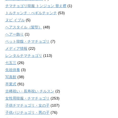
チマチョゴリ韓服 トンジョン 替え襟
(1)
トルチャンチ・ぺギルチャンチ
(53)
ヌビ イブル
(5)
ヘアスタイル（髪型）
(48)
ヘアー飾り
(1)
ペット韓馥・チマチョゴリ
(7)
メディア情報
(22)
レンタルチマチョゴリ
(113)
七五三
(26)
先祖供養
(3)
写真館
(38)
卒業式
(91)
古稀祝い・長寿祝い チルスン
(2)
女性用韓服・チマチョゴリ
(253)
子供チマチョゴリ・女の子
(107)
子供パジチョゴリ・男の子
(76)