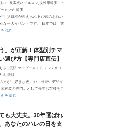
祝い・長寿祝い チルスン
,
女性用韓服・チ
プチャンチ
,
韓服
や祖父母様が迎えられる70歳のお祝い
別な一大イベントです。 日本では「古
きを読む
う」が正解！体型別チマ
い選び方【専門店直伝】
あるご質問
,
オーダーメイド
,
チマチョゴ
人式
,
韓服
の方が「好きな色」や「可愛いデザイ
韓国衣装の専門店として長年お客様をご
続きを読む
ても大丈夫。30年選ばれ
、あなたのハレの日を支