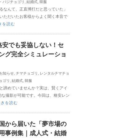
・パジチョゴリ
,
結婚式
,
韓服
るなんて、正直博打だと思っていた」
いただいたお客様からよく聞く本音で
きを読む
格安でも妥協しない！セ
ング完全シミュレーショ
お知らせ
,
チマチョゴリ
,
レンタルチマチョ
ョゴリ
,
結婚式
,
韓服
と諦めていませんか？実は、賢くアイ
的な撮影が可能です。今回は、格安レン
続きを読む
国から届いた「夢市場の
用事例集｜成人式・結婚