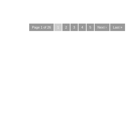
Page 1 of 26
1
2
3
4
5
Next ›
Last »