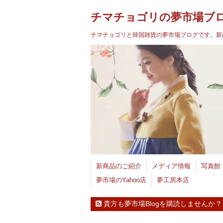
チマチョゴリの夢市場ブロ
チマチョゴリと韓国雑貨の夢市場ブログです。新
新商品のご紹介
メディア情報
写真館
夢市場のYahoo店
夢工房本店
貴方も夢市場Blogを購読しませんか？