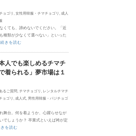
チョゴリ
,
女性用韓服・チマチョゴリ
,
成人
服
なくても、諦めないでください。「近
も種類が少なくて選べない」といった
.
続きを読む
本人でも楽しめるチマチ
で着られる」夢市場は１
あるご質問
,
チマチョゴリ
,
レンタルチマチ
チョゴリ
,
成人式
,
男性用韓服・パジチョゴ
れ舞台。何を着ようか、心躍らせなが
いでしょうか？ 卒業式といえば袴が定
続きを読む