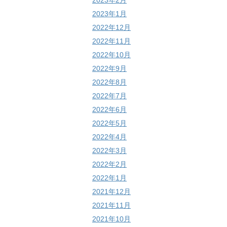
2023年2月
2023年1月
2022年12月
2022年11月
2022年10月
2022年9月
2022年8月
2022年7月
2022年6月
2022年5月
2022年4月
2022年3月
2022年2月
2022年1月
2021年12月
2021年11月
2021年10月