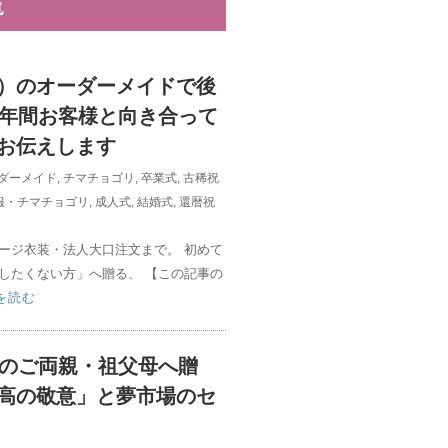
覧
）のオーダーメイドで後
8年間お客様と向き合って
お伝えします
ダーメイド
,
チマチョゴリ
,
卒業式
,
古稀祝
服・チマチョゴリ
,
成人式
,
結婚式
,
還暦祝
ージ衣装・法人大口注文まで。 初めて
したくない方」へ贈る、 【この記事の
を読む
日のご両親・祖父母へ贈
高の敬意」と夢市場のセ