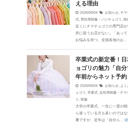
える理由
2026/06/04
お知らせ
,
チマ
式
,
男性用韓服・パジチョゴリ
,
韓
近くにチマチョゴリの専門店が
所に扱うお店がない」「あって
お悩みを持つ、全国各地のお..
卒業式の新定番！日
ョゴリの魅力「自分
年前からネット予約
2026/06/04
お知らせ
,
よく
ョゴリ
,
卒業式
,
女性用韓服・チマ
リ
,
韓服
大学の卒業式、一生に一度の晴
ら迷っている方も多いのではな
番ですが、近年は「自分ら...