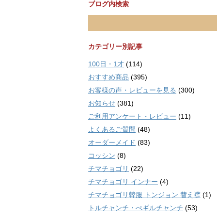
ブログ内検索
カテゴリー別記事
100日・1才
(114)
おすすめ商品
(395)
お客様の声・レビューを見る
(300)
お知らせ
(381)
ご利用アンケート・レビュー
(11)
よくあるご質問
(48)
オーダーメイド
(83)
コッシン
(8)
チマチョゴリ
(22)
チマチョゴリ インナー
(4)
チマチョゴリ韓服 トンジョン 替え襟
(1)
トルチャンチ・ぺギルチャンチ
(53)