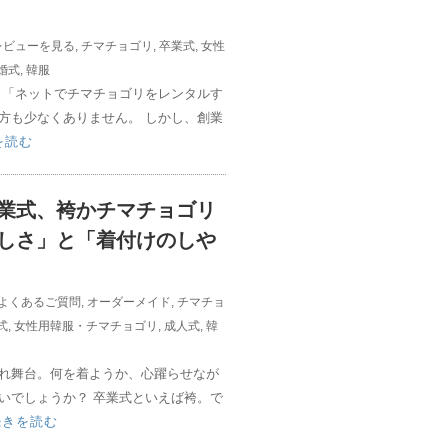
レビューを見る
,
チマチョゴリ
,
卒業式
,
女性
婚式
,
韓服
 「ネットでチマチョゴリをレンタルす
方も少なくありません。 しかし、創業
を読む
業式、袴かチマチョゴリ
しさ」と「着付けのしや
よくあるご質問
,
オーダーメイド
,
チマチョ
式
,
女性用韓服・チマチョゴリ
,
成人式
,
韓
れ舞台。何を着ようか、心躍らせなが
いでしょうか？ 卒業式といえば袴。で
続きを読む