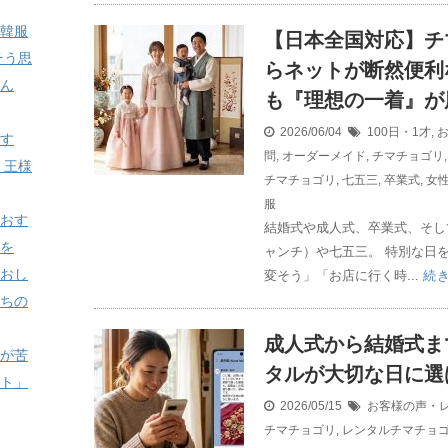
韓服
【日本全国対応】チ
そう思
らネットが断然便利
ん
も『理想の一着』が
2026/06/04
100日・1才
,
す
問
,
オーダーメイド
,
チマチョゴリ
・王様
チマチョゴリ
,
七五三
,
卒業式
,
女
服
おす
結婚式や成人式、卒業式、そし
を
ャンチ）や七五三。 特別な日
おし
変そう」「お店に行く時...
続
ちの
成人式から結婚式ま
が苦
タルが大切な日に選
ト」
2026/05/15
お客様の声・
チマチョゴリ
,
レンタルチマチョ