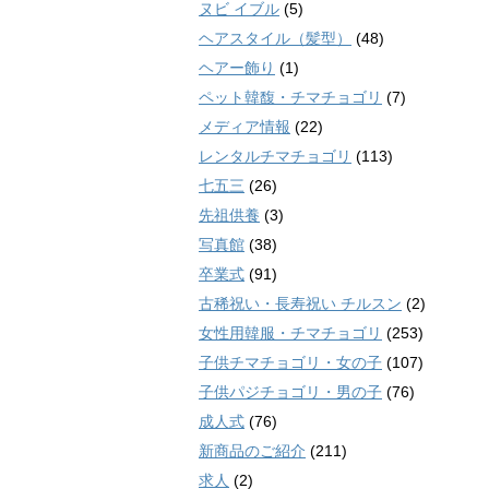
ヌビ イブル
(5)
ヘアスタイル（髪型）
(48)
ヘアー飾り
(1)
ペット韓馥・チマチョゴリ
(7)
メディア情報
(22)
レンタルチマチョゴリ
(113)
七五三
(26)
先祖供養
(3)
写真館
(38)
卒業式
(91)
古稀祝い・長寿祝い チルスン
(2)
女性用韓服・チマチョゴリ
(253)
子供チマチョゴリ・女の子
(107)
子供パジチョゴリ・男の子
(76)
成人式
(76)
新商品のご紹介
(211)
求人
(2)