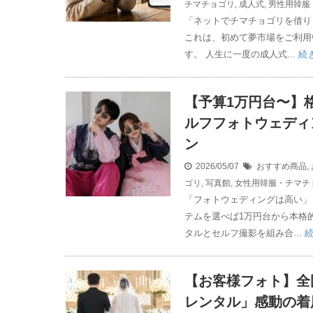
チマチョゴリ
,
成人式
,
男性用韓服
「ネットでチマチョゴリを借り
これは、初めて夢市場をご利用
す。 人生に一度の成人式...
続
【予算1万円台〜】
ルフフォトウェディ
ン
2026/05/07
おすすめ商品
,
ゴリ
,
写真館
,
女性用韓服・チマチ
「フォトウェディングは高い」
テムを選べば1万円台から本格
タルとセルフ撮影を組み合...
【お客様フォト】全
レンタル」感動の着