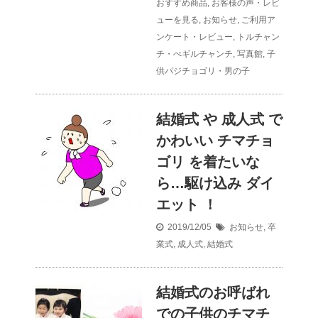
おすすめ商品
,
お客様の声・レビ
ューを見る
,
お知らせ
,
ご利用ア
ンケート・レビュー
,
トルチャン
チ・ぺギルチャンチ
,
写真館
,
子
供パジチョゴリ・男の子
結婚式 や 成人式 で
かわいい チマチョ
ゴリ を着たいな
ら…駆け込み ダイ
エット ！
2019/12/05
お知らせ
,
卒
業式
,
成人式
,
結婚式
結婚式のお呼ばれ
での子供のチマチ