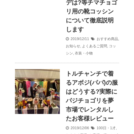
デは?等チマチョゴ
リ用の靴コッシン
について徹底説明
します
2019/12/11
おすすめ商品
,
お知らせ
,
よくあるご質問
,
コッ
シン
,
衣装・小物
トルチャンチで着
るアボジ(パパ)の服
はどうする?実際に
パジチョゴリを夢
市場でレンタルし
たお客様レビュー
2019/12/06
100日・1才
,