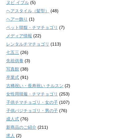
ヌビ イブル
(5)
ヘアスタイル（髪型）
(48)
ヘアー飾り
(1)
ペット韓馥・チマチョゴリ
(7)
メディア情報
(22)
レンタルチマチョゴリ
(113)
七五三
(26)
先祖供養
(3)
写真館
(38)
卒業式
(91)
古稀祝い・長寿祝い チルスン
(2)
女性用韓服・チマチョゴリ
(253)
子供チマチョゴリ・女の子
(107)
子供パジチョゴリ・男の子
(76)
成人式
(76)
新商品のご紹介
(211)
求人
(2)