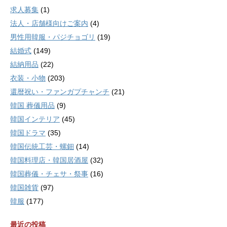
求人募集
(1)
法人・店舗様向けご案内
(4)
男性用韓服・パジチョゴリ
(19)
結婚式
(149)
結納用品
(22)
衣装・小物
(203)
還暦祝い・ファンガプチャンチ
(21)
韓国 葬儀用品
(9)
韓国インテリア
(45)
韓国ドラマ
(35)
韓国伝統工芸・螺鈿
(14)
韓国料理店・韓国居酒屋
(32)
韓国葬儀・チェサ・祭事
(16)
韓国雑貨
(97)
韓服
(177)
最近の投稿