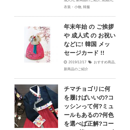
成人式
,
新商品のご紹介
,
結婚式
,
衣装・小物
,
韓服
年末年始 の ご挨拶
や 成人式 の お祝い
などに! 韓国 メッ
セージカード !!
2019/12/17
おすすめ商品
,
新商品のご紹介
チマチョゴリに何
を履けばいいの?コ
ッシンって何?ミュ
ールもあるの?何色
を選べば正解?コー