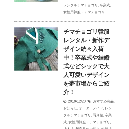
レンタルチマチョゴリ
,
卒業式
,
女性用韓服・チマチョゴリ
チマチョゴリ韓服
レンタル・新作デ
ザイン続々入荷
中！卒業式や結婚
式などシックで大
人可愛いデザイン
を夢市場からご紹
介！
2019/12/20
おすすめ商品
,
お知らせ
,
オーダーメイド
,
レン
タルチマチョゴリ
,
写真館
,
卒業
式
,
女性用韓服・チマチョゴリ
,