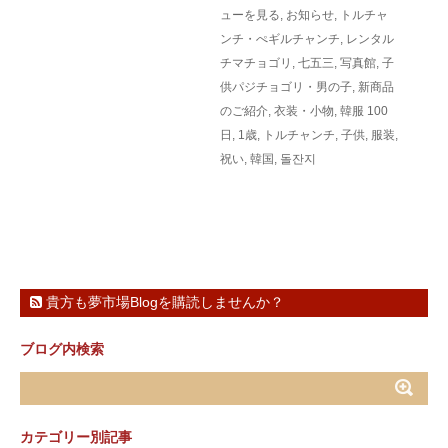
ューを見る
,
お知らせ
,
トルチャ
ンチ・ぺギルチャンチ
,
レンタル
チマチョゴリ
,
七五三
,
写真館
,
子
供パジチョゴリ・男の子
,
新商品
のご紹介
,
衣装・小物
,
韓服
100
日
,
1歳
,
トルチャンチ
,
子供
,
服装
,
祝い
,
韓国
,
돌잔지
貴方も夢市場Blogを購読しませんか？
ブログ内検索
カテゴリー別記事