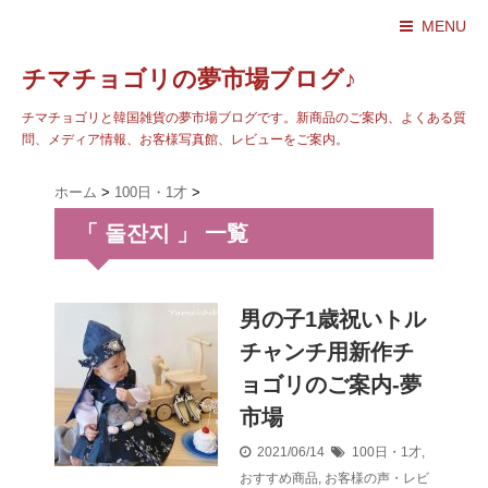
MENU
チマチョゴリの夢市場ブログ♪
チマチョゴリと韓国雑貨の夢市場ブログです。新商品のご案内、よくある質
問、メディア情報、お客様写真館、レビューをご案内。
ホーム
>
100日・1才
>
「 돌잔지 」 一覧
男の子1歳祝いトル
チャンチ用新作チ
ョゴリのご案内-夢
市場
2021/06/14
100日・1才
,
おすすめ商品
,
お客様の声・レビ