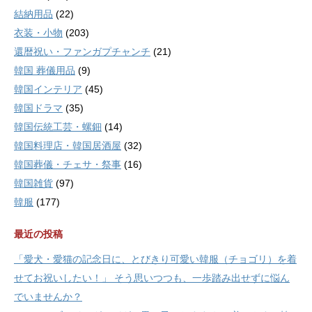
結納用品
(22)
衣装・小物
(203)
還暦祝い・ファンガプチャンチ
(21)
韓国 葬儀用品
(9)
韓国インテリア
(45)
韓国ドラマ
(35)
韓国伝統工芸・螺鈿
(14)
韓国料理店・韓国居酒屋
(32)
韓国葬儀・チェサ・祭事
(16)
韓国雑貨
(97)
韓服
(177)
最近の投稿
「愛犬・愛猫の記念日に、とびきり可愛い韓服（チョゴリ）を着
せてお祝いしたい！」 そう思いつつも、一歩踏み出せずに悩ん
でいませんか？