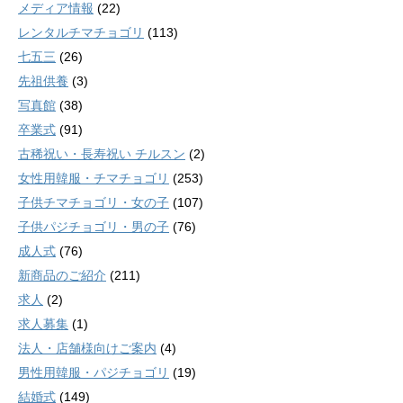
メディア情報
(22)
レンタルチマチョゴリ
(113)
七五三
(26)
先祖供養
(3)
写真館
(38)
卒業式
(91)
古稀祝い・長寿祝い チルスン
(2)
女性用韓服・チマチョゴリ
(253)
子供チマチョゴリ・女の子
(107)
子供パジチョゴリ・男の子
(76)
成人式
(76)
新商品のご紹介
(211)
求人
(2)
求人募集
(1)
法人・店舗様向けご案内
(4)
男性用韓服・パジチョゴリ
(19)
結婚式
(149)