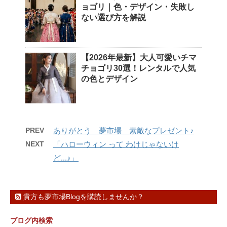
ョゴリ｜色・デザイン・失敗し
ない選び方を解説
【2026年最新】大人可愛いチマ
チョゴリ30選！レンタルで人気
の色とデザイン
PREV
ありがとう 夢市場 素敵なプレゼント♪
NEXT
「ハローウィン って わけじゃないけ
ど...♪」
貴方も夢市場Blogを購読しませんか？
ブログ内検索