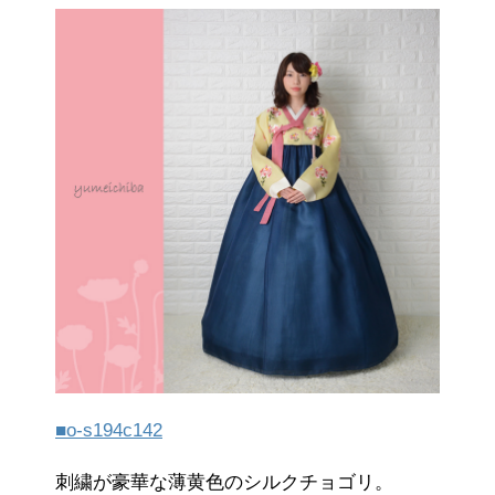
■o-s194c142
刺繍が豪華な薄黄色のシルクチョゴリ。