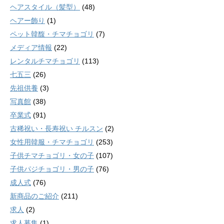
ヘアスタイル（髪型）
(48)
ヘアー飾り
(1)
ペット韓馥・チマチョゴリ
(7)
メディア情報
(22)
レンタルチマチョゴリ
(113)
七五三
(26)
先祖供養
(3)
写真館
(38)
卒業式
(91)
古稀祝い・長寿祝い チルスン
(2)
女性用韓服・チマチョゴリ
(253)
子供チマチョゴリ・女の子
(107)
子供パジチョゴリ・男の子
(76)
成人式
(76)
新商品のご紹介
(211)
求人
(2)
求人募集
(1)