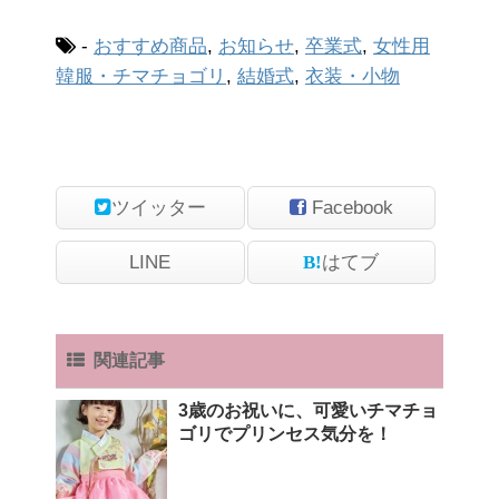
-
おすすめ商品
,
お知らせ
,
卒業式
,
女性用
韓服・チマチョゴリ
,
結婚式
,
衣装・小物
ツイッター
Facebook
LINE
はてブ
関連記事
3歳のお祝いに、可愛いチマチョ
ゴリでプリンセス気分を！