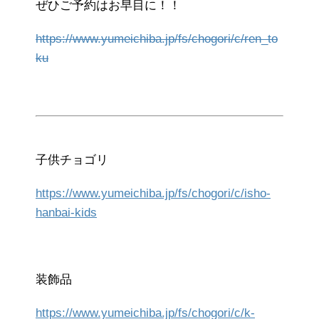
ぜひご予約はお早目に！！
https://www.yumeichiba.jp/fs/chogori/c/ren_to
ku
子供チョゴリ
https://www.yumeichiba.jp/fs/chogori/c/isho-
hanbai-kids
装飾品
https://www.yumeichiba.jp/fs/chogori/c/k-