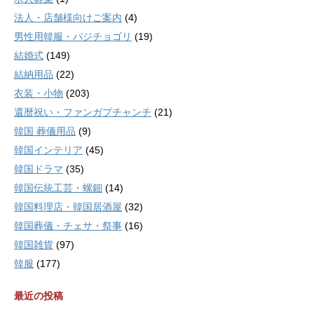
法人・店舗様向けご案内
(4)
男性用韓服・パジチョゴリ
(19)
結婚式
(149)
結納用品
(22)
衣装・小物
(203)
還暦祝い・ファンガプチャンチ
(21)
韓国 葬儀用品
(9)
韓国インテリア
(45)
韓国ドラマ
(35)
韓国伝統工芸・螺鈿
(14)
韓国料理店・韓国居酒屋
(32)
韓国葬儀・チェサ・祭事
(16)
韓国雑貨
(97)
韓服
(177)
最近の投稿