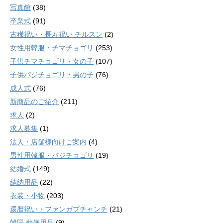
写真館
(38)
卒業式
(91)
古稀祝い・長寿祝い チルスン
(2)
女性用韓服・チマチョゴリ
(253)
子供チマチョゴリ・女の子
(107)
子供パジチョゴリ・男の子
(76)
成人式
(76)
新商品のご紹介
(211)
求人
(2)
求人募集
(1)
法人・店舗様向けご案内
(4)
男性用韓服・パジチョゴリ
(19)
結婚式
(149)
結納用品
(22)
衣装・小物
(203)
還暦祝い・ファンガプチャンチ
(21)
韓国 葬儀用品
(9)