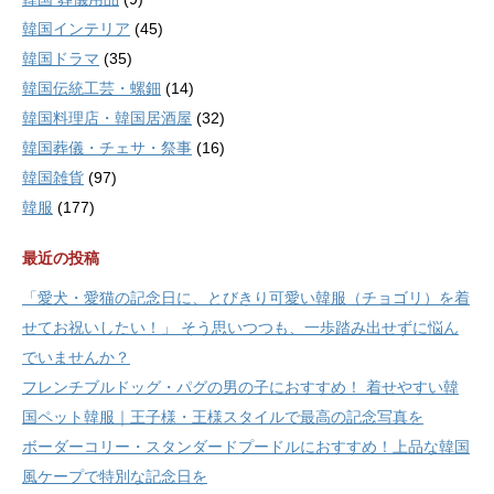
韓国インテリア
(45)
韓国ドラマ
(35)
韓国伝統工芸・螺鈿
(14)
韓国料理店・韓国居酒屋
(32)
韓国葬儀・チェサ・祭事
(16)
韓国雑貨
(97)
韓服
(177)
最近の投稿
「愛犬・愛猫の記念日に、とびきり可愛い韓服（チョゴリ）を着
せてお祝いしたい！」 そう思いつつも、一歩踏み出せずに悩ん
でいませんか？
フレンチブルドッグ・パグの男の子におすすめ！ 着せやすい韓
国ペット韓服｜王子様・王様スタイルで最高の記念写真を
ボーダーコリー・スタンダードプードルにおすすめ！上品な韓国
風ケープで特別な記念日を