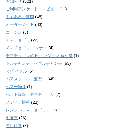
お知らせ
(381)
ご利用アンケート・レビュー
(11)
よくあるご質問
(48)
オーダーメイド
(83)
コッシン
(8)
チマチョゴリ
(22)
チマチョゴリ インナー
(4)
チマチョゴリ韓服 トンジョン 替え襟
(1)
トルチャンチ・ぺギルチャンチ
(53)
ヌビ イブル
(5)
ヘアスタイル（髪型）
(48)
ヘアー飾り
(1)
ペット韓馥・チマチョゴリ
(7)
メディア情報
(22)
レンタルチマチョゴリ
(113)
七五三
(26)
先祖供養
(3)