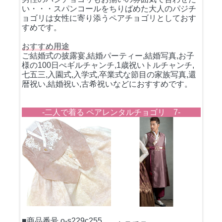
い・・・スパンコールをちりばめた大人のパジチ
ョゴリは女性に寄り添うペアチョゴリとしておす
すめです。
おすすめ用途
ご結婚式の披露宴,結婚パーティー,結婚写真,お子
様の100日ぺギルチャンチ,1歳祝いトルチャンチ,
七五三,入園式,入学式,卒業式な節目の家族写真,還
暦祝い,結婚祝い,古希祝いなどにおすすめです。
-二人で着る ペアレンタルチョゴリ 7-
■商品番号 o-s229c255