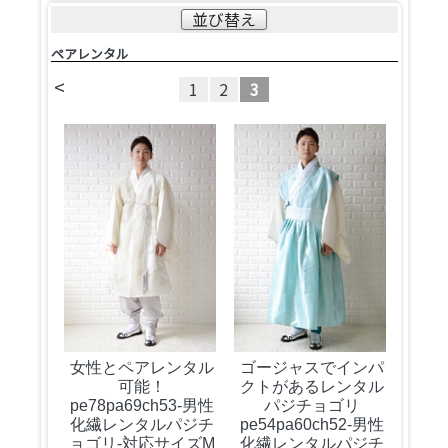
並び替え
ペアレンタル
<
1
2
3
女性とペアレンタル
ゴージャスでインパ
可能！
クトがあるレンタル
pe78pa69ch53-男性
パジチョゴリ
化繊レンタルパジチ
pe54pa60ch52-男性
ョゴリ-対応サイズM
化繊レンタルパジチ