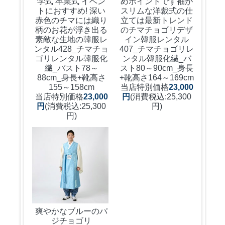
学式 卒業式 イベン
めポイントです袖が
トにおすすめ! 深い
スリムな洋裁式の仕
赤色のチマには織り
立ては最新トレンド
柄のお花が浮き出る
のチマチョゴリデザ
素敵な生地の韓服レ
イン韓服レンタル
ンタル
428_チマチョ
407_チマチョゴリレ
ゴリレンタル韓服化
ンタル韓服化繊_バ
繊_バスト78～
スト80～90cm_身長
88cm_身長+靴高さ
+靴高さ164～169cm
155～158cm
当店特別価格
23,000
当店特別価格
23,000
円
(消費税込:25,300
円
(消費税込:25,300
円)
円)
爽やかなブルーのパ
ジチョゴリ