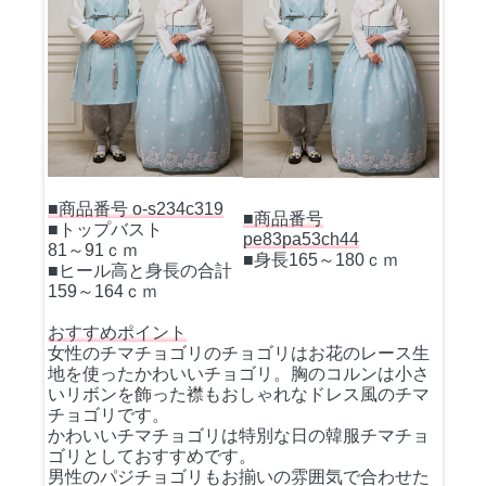
■商品番号 o-s234c319
■商品番号
■トップバスト
pe83pa53ch44
81～91ｃｍ
■身長165～180ｃｍ
■ヒール高と身長の合計
159～164ｃｍ
おすすめポイント
女性のチマチョゴリのチョゴリはお花のレース生
地を使ったかわいいチョゴリ。胸のコルンは小さ
いリボンを飾った襟もおしゃれなドレス風のチマ
チョゴリです。
かわいいチマチョゴリは特別な日の韓服チマチョ
ゴリとしておすすめです。
男性のパジチョゴリもお揃いの雰囲気で合わせた