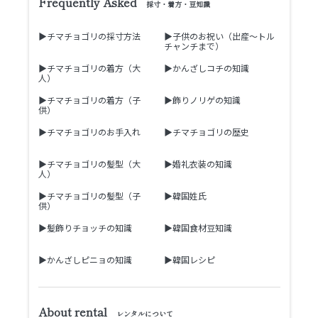
Frequently Asked
採寸・着方・豆知識
▶チマチョゴリの採寸方法
▶子供のお祝い（出産～トル
チャンチまで）
▶チマチョゴリの着方（大
▶かんざしコチの知識
人）
▶チマチョゴリの着方（子
▶飾りノリゲの知識
供）
▶チマチョゴリのお手入れ
▶チマチョゴリの歴史
▶チマチョゴリの髪型（大
▶婚礼衣装の知識
人）
▶チマチョゴリの髪型（子
▶韓国姓氏
供）
▶髪飾りチョッチの知識
▶韓国食材豆知識
▶かんざしピニョの知識
▶韓国レシピ
About rental
レンタルについて