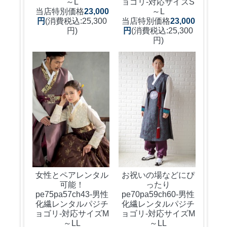
～L
ョゴリ-対応サイズS
当店特別価格
23,000
～L
円
(消費税込:25,300
当店特別価格
23,000
円)
円
(消費税込:25,300
円)
女性とペアレンタル
お祝いの場などにぴ
可能！
ったり
pe75pa57ch43-男性
pe70pa59ch60-男性
化繊レンタルパジチ
化繊レンタルパジチ
ョゴリ-対応サイズM
ョゴリ-対応サイズM
～LL
～LL