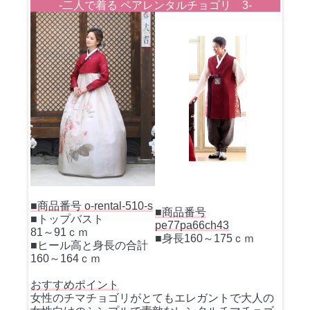
-二人で着る ペアレンタルチョゴリ 3-
■商品番号 o-rental-510-s
■商品番号
■トップバスト
pe77pa66ch43
81～91ｃｍ
■身長160～175ｃｍ
■ヒール高と身長の合計
160～164ｃｍ
おすすめポイント
女性のチマチョゴリがとてもエレガントで大人の