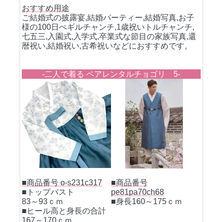
おすすめ用途
ご結婚式の披露宴,結婚パーティー,結婚写真,お子
様の100日ぺギルチャンチ,1歳祝いトルチャンチ,
七五三,入園式,入学式,卒業式な節目の家族写真,還
暦祝い,結婚祝い,古希祝いなどにおすすめです。
-二人で着る ペアレンタルチョゴリ 5-
■商品番号 o-s231c317
■商品番号
■トップバスト
pe81pa70ch68
83～93ｃｍ
■身長160～175ｃｍ
■ヒール高と身長の合計
167～170ｃｍ