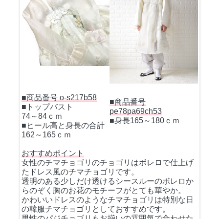
■商品番号 o-s217b58
■商品番号
■トップバスト
pe78pa69ch53
74～84ｃｍ
■身長165～180ｃｍ
■ヒール高と身長の合計
162～165ｃｍ
おすすめポイント
女性のチマチョゴリのチョゴリはボレロで仕上げ
たドレス風のチマチョゴリです。
透明のある少しだけ透けるシースルーのボレロか
らのぞく胸のお花のモチーフがとても華やか。
かわいいドレスのようなチマチョゴリは特別な日
の韓服チマチョゴリとしておすすめです。
男性のパジチョゴリもお揃いの雰囲気で合わせた