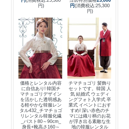
円
(消費税込:25,300
当店特別価格
23,000
円)
円
(消費税込:25,300
円)
チマチョゴリ 髪飾り
価格とレンタル内容
セットです。韓国 人
に自信あり! 韓国チ
気 結婚式 ウェディ
マチョゴリデザイン
ングフォト入学式 卒
を活かした透明感あ
業式 イベントにおす
る軽やかな韓服レン
すめ! 深い赤色のチ
タル
432_チマチョゴ
マには織り柄のお花
リレンタル韓服化繊
が浮き出る素敵な生
_バスト80～90cm_
地の韓服レンタル
身長+靴高さ160～