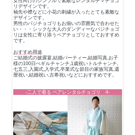
女性向けのシンプルで素敵なレンタルチマチョゴ
リデザインです。
袖先や襟などに小花の刺繍が入ったとても素敵な
デザインです。
男性のパジチョゴリもお揃いの雰囲気で合わせた
い・・・シックな大人のダンディーなパジチョゴ
リは女性に寄り添うペアチョゴリとしておすすめ
です。
おすすめ用途
ご結婚式の披露宴,結婚パーティー,結婚写真,お子
様の100日ぺギルチャンチ,1歳祝いトルチャンチ,
七五三,入園式,入学式,卒業式な節目の家族写真,還
暦祝い,結婚祝い,古希祝いなどにおすすめです。
-二人で着る ペアレンタルチョゴリ 4-