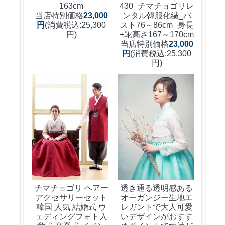
430_チマチョゴリレ
163cm
ンタル韓服化繊_バ
当店特別価格
23,000
スト76～86cm_身長
円
(消費税込:25,300
+靴高さ167～170cm
円)
当店特別価格
23,000
円
(消費税込:25,300
円)
チマチョゴリ ヘアー
透き通る透明感ある
アクセサリーセット
オーガンジー生地エ
韓国 人気 結婚式 ウ
レガントで大人可愛
ェディングフォト入
いデザインがおすす