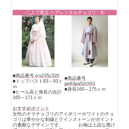
-二人で着る ペアレンタルチョゴリ 8-
■商品番号 o-s235c320
■商品番号
■トップバスト83～93ｃ
pe63pa52ch51
ｍ
■身長160～175ｃｍ
■ヒール高と身長の合計
165～171ｃｍ
おすすめポイント
女性のチマチョゴリのアイボリーホワイトのチョ
ゴリは華やかな刺繍とラインストーンがポイント
の素敵なデザインです。 お袖は上品な透け