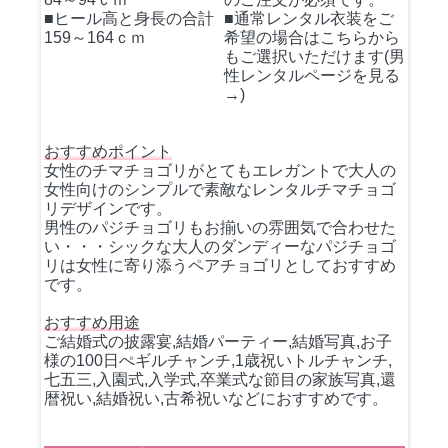
■ヒール高と身長の合計
■通常レンタル衣装をご
159～164ｃｍ
希望の場合はこちらから
もご選択いただけます(男
性レンタルページを見る
→)
おすすめポイント
女性のチマチョゴリがとてもエレガントで大人の
女性向けのシンプルで素敵なレンタルチマチョゴ
リデザインです。
男性のパジチョゴリもお揃いの雰囲気で合わせた
い・・・シックな大人のダンディーなパジチョゴ
リは女性に寄り添うペアチョゴリとしておすすめ
です。
おすすめ用途
ご結婚式の披露宴,結婚パーティー,結婚写真,お子
様の100日ぺギルチャンチ,1歳祝いトルチャンチ,
七五三,入園式,入学式,卒業式な節目の家族写真,還
暦祝い,結婚祝い,古希祝いなどにおすすめです。