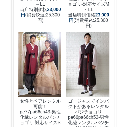
～LL
ョゴリ-対応サイズM
当店特別価格
23,000
～LL
円
(消費税込:25,300
当店特別価格
23,000
円)
円
(消費税込:25,300
円)
女性とペアレンタル
ゴージャスでインパ
可能！
クトがあるレンタル
pe77pa66ch43-男性
パジチョゴリ
化繊レンタルパジチ
pe66pa66ch52-男性
ョゴリ-対応サイズS
化繊レンタルパジチ