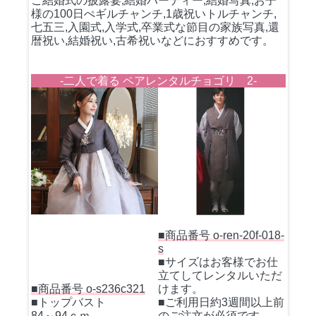
ご結婚式の披露宴,結婚パーティー,結婚写真,お子
様の100日ぺギルチャンチ,1歳祝いトルチャンチ,
七五三,入園式,入学式,卒業式な節目の家族写真,還
暦祝い,結婚祝い,古希祝いなどにおすすめです。
-二人で着る ペアレンタルチョゴリ 2-
■商品番号 o-ren-20f-018-
s
■サイズはお客様でお仕
立てしてレンタルいただ
■商品番号 o-s236c321
けます。
■トップバスト
■ご利用日約3週間以上前
84～94ｃｍ
のご注文が必須です。