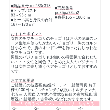
■商品番号 o-s233c318
■商品番号
■トップバスト
pe85pa73ch2
83～93ｃｍ
■身長165～180ｃｍ
■ヒール高と身長の合計
167～170ｃｍ
おすすめポイント
女性のチマチョゴリのチョゴリはお花の刺繍のレ
ース生地を使ったかわいいチョゴリ。胸のコルン
は小さめで、胸のオウドン帯を飾ったおしゃれな
チマチョゴリです。
男性のパジチョゴリもお揃いの雰囲気で合わせた
い・・・女性と同色でまとめた大人のパジチョゴ
リは女性に寄り添うペアチョゴリとしておすすめ
です。
おすすめ用途
ご結婚式の披露宴,結婚パーティー,結婚写真,お子
様の100日ぺギルチャンチ,1歳祝いトルチャンチ,
七五三,入園式,入学式,卒業式な節目の家族写真,還
暦祝い,結婚祝い,古希祝いなどにおすすめです。
-二人で着るペアレンタルチョゴリ 他を見る-
-1-
-2-
-3-
-4-