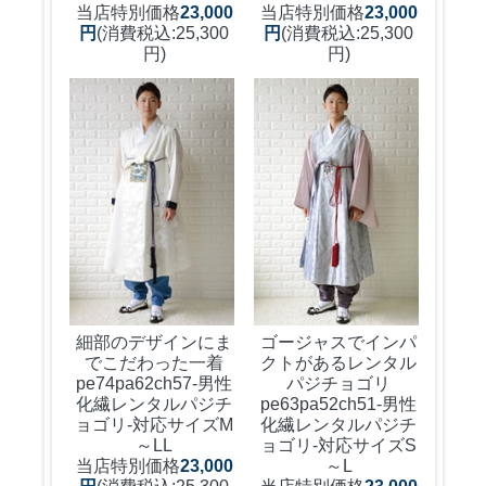
当店特別価格
23,000
当店特別価格
23,000
円
(消費税込:25,300
円
(消費税込:25,300
円)
円)
細部のデザインにま
ゴージャスでインパ
でこだわった一着
クトがあるレンタル
pe74pa62ch57-男性
パジチョゴリ
化繊レンタルパジチ
pe63pa52ch51-男性
ョゴリ-対応サイズM
化繊レンタルパジチ
～LL
ョゴリ-対応サイズS
当店特別価格
23,000
～L