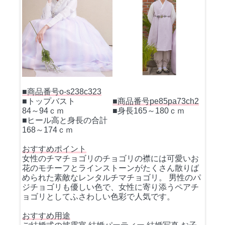
■商品番号o-s238c323
■トップバスト
■商品番号pe85pa73ch2
84～94ｃｍ
■身長165～180ｃｍ
■ヒール高と身長の合計
168～174ｃｍ
おすすめポイント
女性のチマチョゴリのチョゴリの襟には可愛いお
花のモチーフとラインストーンがたくさん散りば
められた素敵なレンタルチマチョゴリ。 男性のパ
ジチョゴリも優しい色で、女性に寄り添うペアチ
ョゴリとしてふさわしい色彩で人気です。
おすすめ用途