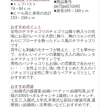
■商品番号
■トップバスト
pe75pa57ch43
74～84ｃｍ
■身長165～180ｃｍ
■ヒール高と身長の合計
153～156ｃｍ
おすすめポイント
女性のチマチョゴリのチョゴリは織り柄入りの生
地にお花のレースを大胆に飾り、胸のコルンの代
わりにブローチを飾ったドレス風のチマチョゴリ
です。
背中にも刺繍のモチーフが映えた、とても華やか
で、かわいいイメージの素敵な大人の為のレンタ
ルチマチョゴリデザインです。
男性のパジチョゴリもお揃いの雰囲気で合わせた
い・・・女性より少し強い色でまとめた大人のパ
ジチョゴリは女性に寄り添うペアチョゴリとして
おすすめです。
おすすめ用途
ご結婚式の披露宴,結婚パーティー,結婚写真,お子
様の100日ぺギルチャンチ,1歳祝いトルチャンチ,
七五三,入園式,入学式,卒業式な節目の家族写真,還
暦祝い,結婚祝い,古希祝いなどにおすすめです。