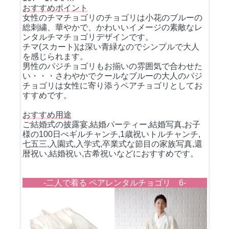
おすすめポイント
女性のチマチョゴリのチョゴリは小花のブルーの
総刺繍、華やかで、かわいいイメージの素敵なレ
ンタルチマチョゴリデザインです。
チマ(スカート)は深い青緑なのでシンプルで大人
を感じられます。
男性のパジチョゴリもお揃いの雰囲気で合わせた
い・・・さわやかでクールなブルーの大人のパジ
チョゴリは女性に寄り添うペアチョゴリとしてお
すすめです。
おすすめ用途
ご結婚式の披露宴,結婚パーティー,結婚写真,お子
様の100日ぺギルチャンチ,1歳祝いトルチャンチ,
七五三,入園式,入学式,卒業式な節目の家族写真,還
暦祝い,結婚祝い,古希祝いなどにおすすめです。
-二人で着る ペアレンタルチョゴリ 6-