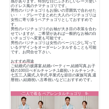
感があります。特別な日にふさわしいレース使い
のドレス風のチマチョゴリです。
男性のパジチョゴリもお揃いの雰囲気で合わせた
い・・・グレーでまとめた大人のパジチョゴリは
女性に寄り添うペアチョゴリとしておすすめで
す。
男性のパジチョゴリのお袖が大き目の衣装を合わ
せていますが、ご希望があれば一般的なお袖の白
いチョゴリへ変更も可能です。
男性のパジチョゴリは女性のページに少し写って
いるデザインをオーダーレンタルすることも可能
です。お問合せ下さい。
おすすめ用途
ご結婚式の披露宴,結婚パーティー,結婚写真,お子
様の100日ぺギルチャンチ,1歳祝いトルチャンチ,
七五三,入園式,入学式,卒業式な節目の家族写真,還
暦祝い,結婚祝い,古希祝いなどにおすすめです。
-二人で着る ペアレンタルチョゴリ 9-