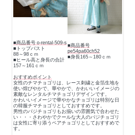
■商品番号 o-rental-509-s
■商品番号
■トップバスト
pe54pa60ch52
88～98ｃｍ
■身長165～180ｃｍ
■ヒール高と身長の合計
157～161ｃｍ
おすすめポイント
女性のチマチョゴリは、レース刺繍と金箔生地を
使い煌びやかで、華やかで、かわいいイメージの
素敵なレンタルチマチョゴリデザインです。
かわいいイメージで華やかなチョゴリは特別な日
の韓服チマチョゴリとしておすすめです。
男性のパジチョゴリもお揃いの雰囲気で合わせた
い・・・さわやかでクールな大人のパジチョゴリ
は女性に寄り添うペアチョゴリとしておすすめで
す。