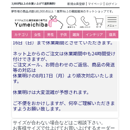
商品カテゴリ一覧
>
仕立て済み衣装(大人用レンタル)
> ペアレ
新規会員登録
マイページ
ログイン
3,980円以上のお買い上げで送料無料!
ンタル
夢市場の商品点数は8,000点以上！業界No.1の韓国雑貨のネットショップです。
夏季休業についてお知らせ
カテゴリ
女性
男性
子供
雑貨
インテリア
寝具
誠に勝手ながら、2026年8月11日(火)〜2026年8月
16日（日）まで休業期間とさせていただきます。
ネット上からのご注文は休業期間中も24時間受け
付けできますが、
ご注文メール、お問合わせのご返信、商品の発送
等の対応は
休業明けの8月17日（月）より順次対応いたしま
す。
休業明けは大変混雑が予想されます。
ご不便をおかけしますが、何卒ご理解いただきま
すようお願い致します。
サイズが合わない場合などはご相談下さい。
お客様サイズで仕上げてお買い上げするオーダー