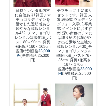
チマチョゴリ 髪飾り
価格とレンタル内容
セットです。韓国 人
に自信あり! 韓国チマ
気 結婚式 ウェディン
チョゴリデザインを
グフォト入学式 卒業
活かした透明感ある
式 イベントにおすす
軽やかな韓服レンタ
め! 深い赤色のチマに
ル
432_チマチョゴリ
は織り柄のお花が浮
レンタル韓服化繊_バ
き出る素敵な生地の
スト80～90cm_身長
韓服レンタル
430_チ
+靴高さ160～163cm
マチョゴリレンタル
当店特別価格
23,000
韓服化繊_バスト76～
円
(消費税込:25,300
86cm_身長+靴高さ
円)
167～170cm
当店特別価格
23,000
円
(消費税込:25,300
円)