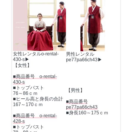
女性レンタルo-rental-
男性レンタル
430-s▶
pe77pa66ch43▶
【女性】
■商品番号 o-rental-
430-s
■トップバスト
【男性】
76～86ｃｍ
■ヒール高と身長の合計
■商品番号
167～170ｃｍ
pe77pa66ch43
■身長160～175ｃｍ
■商品番号 o-rental-
428-s
■トップバスト