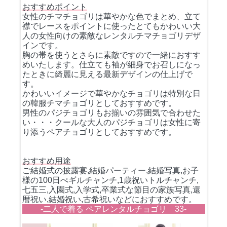
おすすめポイント
女性のチマチョゴリは華やかな色でまとめ、立て
襟でレースをポイントに使ったとてもかわいい大
人の女性向けの素敵なレンタルチマチョゴリデザ
インです。
胸の帯を使うとさらに素敵ですので一緒におすす
めいたします。仕立ても袖が細身でお召しになっ
たときに綺麗に見える最新デザインの仕上げで
す。
かわいいイメージで華やかなチョゴリは特別な日
の韓服チマチョゴリとしておすすめです。
男性のパジチョゴリもお揃いの雰囲気で合わせた
い・・・クールな大人のパジチョゴリは女性に寄
り添うペアチョゴリとしておすすめです。
おすすめ用途
ご結婚式の披露宴,結婚パーティー,結婚写真,お子
様の100日ぺギルチャンチ,1歳祝いトルチャンチ,
七五三,入園式,入学式,卒業式な節目の家族写真,還
暦祝い,結婚祝い,古希祝いなどにおすすめです。
-二人で着る ペアレンタルチョゴリ 33-