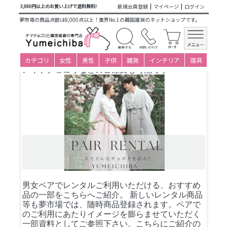
商品カテゴリ一覧
>
仕立て済み衣装(大人用レンタル)
>
ペアレ
新規会員登録
マイページ
ログイン
3,980円以上のお買い上げで送料無料!
ンタル
> ペアレンタル4
夢市場の商品点数は8,000点以上！業界No.1の韓国雑貨のネットショップです。
サイズが合わない場合などはご相談下さい。
お客様サイズで仕上げてお買い上げするオーダー
カテゴリ
女性
男性
子供
雑貨
インテリア
寝具
メイドチョゴリなどのご注文も可能です
男女ペアでレンタルご利用いただける、おすすめ
品の一部をこちらへご紹介。 新しいレンタル商品
等も夢市場では、随時商品登録されます。ペアで
のご利用にあたりイメージを膨らませていただく
一部資料としてご参照下さい。こちらにご紹介の