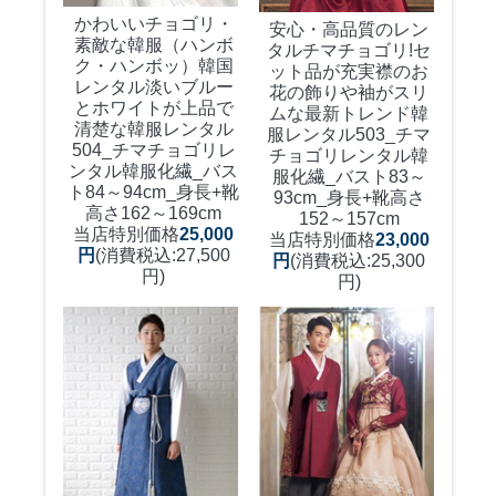
かわいいチョゴリ・
安心・高品質のレン
素敵な韓服（ハンボ
タルチマチョゴリ!セ
ク・ハンボッ）韓国
ット品が充実襟のお
レンタル淡いブルー
花の飾りや袖がスリ
とホワイトが上品で
ムな最新トレンド韓
清楚な韓服レンタル
服レンタル
503_チマ
504_チマチョゴリレ
チョゴリレンタル韓
ンタル韓服化繊_バス
服化繊_バスト83～
ト84～94cm_身長+靴
93cm_身長+靴高さ
高さ162～169cm
152～157cm
当店特別価格
25,000
当店特別価格
23,000
円
(消費税込:27,500
円
(消費税込:25,300
円)
円)