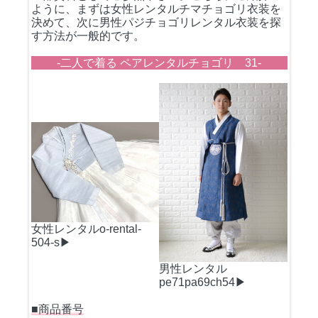
ように、まずは女性レンタルチマチョゴリ衣装を
決めて、次に男性パジチョゴリレンタル衣装を探
す方法が一般的です。
-二人で着る ペアレンタルチョゴリ 31-
女性レンタルo-rental-
504-s▶
男性レンタル
pe71pa69ch54▶
■商品番号