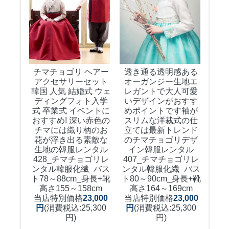
チマチョゴリ ヘアー
透き通る透明感ある
アクセサリーセット
オーガンジー生地エ
韓国 人気 結婚式 ウェ
レガントで大人可愛
ディングフォト入学
いデザインがおすす
式 卒業式 イベントに
めポイントです袖が
おすすめ! 深い赤色の
スリムな洋裁式の仕
チマには織り柄のお
立ては最新トレンド
花が浮き出る素敵な
のチマチョゴリデザ
生地の韓服レンタル
イン韓服レンタル
428_チマチョゴリレ
407_チマチョゴリレ
ンタル韓服化繊_バス
ンタル韓服化繊_バス
ト78～88cm_身長+靴
ト80～90cm_身長+靴
高さ155～158cm
高さ164～169cm
当店特別価格
23,000
当店特別価格
23,000
円
(消費税込:25,300
円
(消費税込:25,300
円)
円)