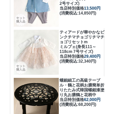
2号サイズ)
当店特別価格
13,500円
(消費税込:14,850円)
ティアードが華やかなピ
ンクチマチョゴリ
チマチ
ョゴリセットm
ミルプェ(身長111～
118cm 7号サイズ)
当店特別価格
29,400円
(消費税込:32,340円)
螺鈿細工の高級テーブ
ル・鶴と花柄お膳簡単折
りたたみ式
韓国螺鈿漆塗
り丸お膳鶴と花柄中
当店特別価格
62,000円
(消費税込:68,200円)