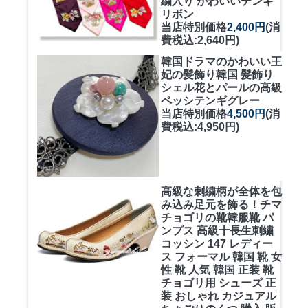
繍入り かわいいテンギ
リボン
当店特別価格
2,400円
(消
費税込:2,640円)
韓国ドラマのかわいい王
妃の髪飾り
韓国 髪飾り
シェル花とパールの高級
ペッシテンギグレー
当店特別価格
4,500円
(消
費税込:4,950円)
高級な刺繍柄が全体を包
み込み足元を飾る！
チマ
チョゴリの靴韓服靴 パ
ンプス 高級十長生刺繍
コッシン 147 レディー
ス フォーマル 韓国 靴 女
性 靴 人気 韓国 正装 靴
チョゴリ用 シューズ 正
装 おしゃれ カジュアル