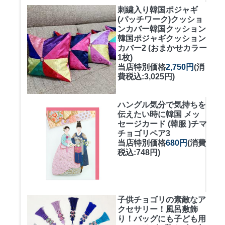
刺繍入り韓国ポジャギ
(パッチワーク)クッショ
ンカバー
韓国クッション
韓国ポジャギクッション
カバー2 (おまかせカラー
1枚)
当店特別価格
2,750円
(消
費税込:3,025円)
ハングル気分で気持ちを
伝えたい時に
韓国 メッ
セージカード (韓服 )チマ
チョゴリペア3
当店特別価格
680円
(消費
税込:748円)
子供チョゴリの素敵なア
クセサリー！風呂敷飾
り！バッグにも
子ども用