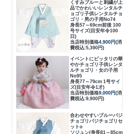
くすみブルーと刺繍が上
品でかわいいレンタルチ
ョゴリ
子供レンタルチョ
ゴリ・男の子用No74
身長57～69cm前後 100
号サイズ(目安年令100
日)
当店特別価格
4,900円
(消
費税込:5,390円)
イベントにピッタリの華
やかチョゴリ
子供レンタ
ルチョゴリ・女の子用
No95
身長77～79cm 1号サイ
ズ(目安年令1才)
当店特別価格
9,000円
(消
費税込:9,900円)
合わせやすいブルーパジ
チョゴリ
パジチョゴリセ
ットo
ソジュン(身長81～85cm