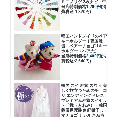
ミニノリゲ 2段ナビ 中
当店特別価格
1,200円
(消
費税込:1,320円)
韓国ハンドメイドのペア
キーホルダー！
韓国雑
貨 ベアーチョゴリキー
ホルダー（ペア大）
当店特別価格
2,400円
(消
費税込:2,640円)
韓国 スイ 寿衣 スウィ 美
しく旅立つためのチョゴ
リ エンディングドレス
プレミアム寿衣スイセッ
ト「極（きわみ）」韓国
葬儀用死装束 経帷子 チ
マチョゴリ シルク32点