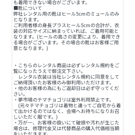
も着用できない場合がございます。
■靴について
弊社レンタル用の靴はヒール5cmのミュールのみ
となります。
ご利用者様の身長プラスヒール5cmの合計が、衣
装の対応サイズに納まっていれば、ご着用可能と
なります。(ヒールの高さの変更により、着用でき
る場合がございます。その場合の靴はお客様ご用
意となります。)
・こちらのレンタル商品は必ずレンタル規約をご
覧になったうえで御注文下さい。
レンタル衣装は当社レンタル規約に同意をして
ご納得頂いたお客様のみ御利用いただけます。
・他のお客様の為にもご返却日は必ず守ってくだ
さい。
・夢市場のチマチョゴリは室外利用禁止です。
(元々チマチョゴリは着物と違ってご自宅から着
て出かけるのではなく、会場へお持ちになりお召
しいただく服です。)
・万が一、お客様の扱いにて破損や汚れが生じた
場合は、修理代金又は代替商品の購入代価相当額
をいただきます。