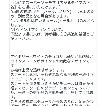
ョンにてスーパーソッチマ【広がるタイプの下
着】をご選択いただけます。)
*画像の衣装小物 (バック、ノリゲ) は見本のた
め、別商品となる場合があります。
*レンタル靴は白いミュール(ヒール5cm)のみとな
ります。
*オウドンオプションについて。
下記より選択又は、備考欄に○〇系追加希望とご
記入下さい。
アイボリーホワイトのチョゴリは華やかな刺繍と
ラインストーンがポイントの素敵なデザインで
す。
お袖は上品な透け感があります。
スカートは素材がそれぞれ異なる生地の三段仕立
てでゴージャスです。
スカート全体を覆う柔らかいチュールは胸元から
裾までピンク→白のグラデーションとなってお
り、一段下の総刺繍の生地を優しく見せてくれま
す。
こちらの衣装はチュールが長めのため、足元がわ
ずかに見え、動くたびに優雅な動きを演出いたし