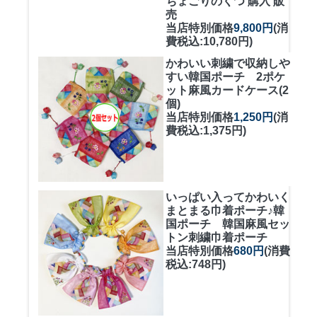
ちょごりのくつ 購入 販
売
当店特別価格
9,800円
(消
費税込:10,780円)
かわいい刺繍で収納しや
すい
韓国ポーチ 2ポケ
ット麻風カードケース(2
個)
当店特別価格
1,250円
(消
費税込:1,375円)
いっぱい入ってかわいく
まとまる巾着ポーチ♪
韓
国ポーチ 韓国麻風セッ
トン刺繍巾着ポーチ
当店特別価格
680円
(消費
税込:748円)