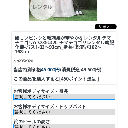
優しいピンクと総刺繍が華やかなレンタルチマ
チョゴリ
o-s235c320-チマチョゴリレンタル韓服
化繊-バスト83～93cm_身長+靴高さ162～
168cm
o-s235c320
当店特別価格
45,000円
(消費税込:49,500円)
この商品を購入すると[450ポイント進呈 ]
お客様ボディサイズ・身長
お客様ボディサイズ・トップバスト
靴のヒールの高さ