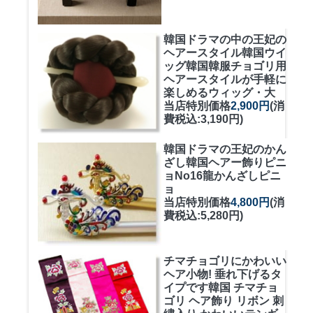
韓国ドラマの中の王妃の
ヘアースタイル韓国ウイ
ッグ
韓国韓服チョゴリ用
ヘアースタイルが手軽に
楽しめるウィッグ・大
当店特別価格
2,900円
(消
費税込:3,190円)
韓国ドラマの王妃のかん
ざし
韓国ヘアー飾りピニ
ョNo16龍かんざしピニ
ョ
当店特別価格
4,800円
(消
費税込:5,280円)
チマチョゴリにかわいい
ヘア小物! 垂れ下げるタ
イプです
韓国 チマチョ
ゴリ ヘア飾り リボン 刺