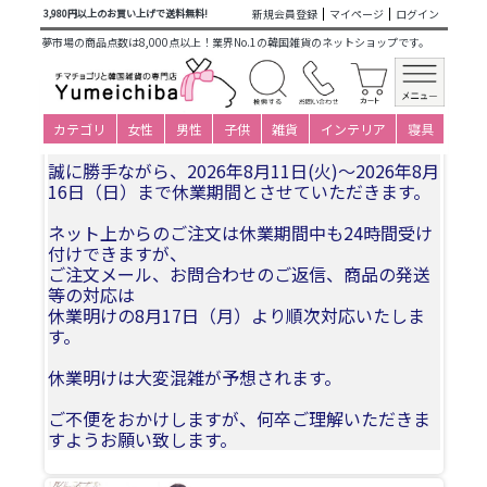
商品カテゴリ一覧
>
仕立て済み衣装(大人用レンタル)
>
一般レ
新規会員登録
マイページ
ログイン
3,980円以上のお買い上げで送料無料!
ンタルチョゴリ
>
男性化繊レンタルパジチョゴリ
>
夢市場の商品点数は8,000点以上！業界No.1の韓国雑貨のネットショップです。
pe77pa66ch43-男性化繊レンタルパジチョゴリ-対応サイズS～
L
夏季休業についてお知らせ
カテゴリ
女性
男性
子供
雑貨
インテリア
寝具
誠に勝手ながら、2026年8月11日(火)〜2026年8月
16日（日）まで休業期間とさせていただきます。
ネット上からのご注文は休業期間中も24時間受け
付けできますが、
ご注文メール、お問合わせのご返信、商品の発送
等の対応は
休業明けの8月17日（月）より順次対応いたしま
す。
休業明けは大変混雑が予想されます。
ご不便をおかけしますが、何卒ご理解いただきま
すようお願い致します。