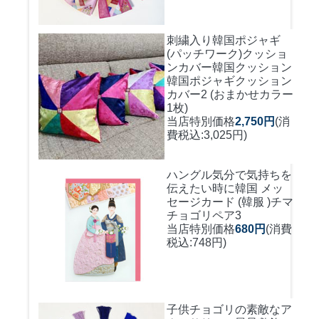
刺繍入り韓国ポジャギ
(パッチワーク)クッショ
ンカバー
韓国クッション
韓国ポジャギクッション
カバー2 (おまかせカラー
1枚)
当店特別価格
2,750円
(消
費税込:3,025円)
ハングル気分で気持ちを
伝えたい時に
韓国 メッ
セージカード (韓服 )チマ
チョゴリペア3
当店特別価格
680円
(消費
税込:748円)
子供チョゴリの素敵なア