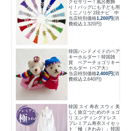
クセサリー！風呂敷飾
り！バッグにも
子ども用
ミニノリゲ 2段ナビ 中
当店特別価格
1,200円
(消
費税込:1,320円)
韓国ハンドメイドのペア
キーホルダー！
韓国雑
貨 ベアーチョゴリキー
ホルダー（ペア大）
当店特別価格
2,400円
(消
費税込:2,640円)
韓国 スイ 寿衣 スウィ 美
しく旅立つためのチョゴ
リ エンディングドレス
プレミアム寿衣スイセッ
ト「極（きわみ）」韓国