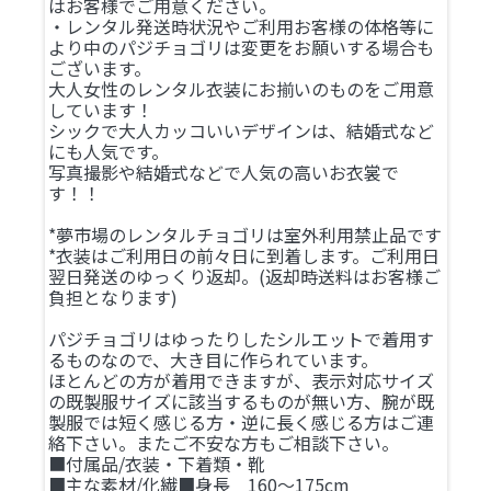
はお客様でご用意ください。
・レンタル発送時状況やご利用お客様の体格等に
より中のパジチョゴリは変更をお願いする場合も
ございます。
大人女性のレンタル衣装にお揃いのものをご用意
しています！
シックで大人カッコいいデザインは、結婚式など
にも人気です。
写真撮影や結婚式などで人気の高いお衣裳で
す！！
*夢市場のレンタルチョゴリは室外利用禁止品です
*衣装はご利用日の前々日に到着します。ご利用日
翌日発送のゆっくり返却。(返却時送料はお客様ご
負担となります)
パジチョゴリはゆったりしたシルエットで着用す
るものなので、大き目に作られています。
ほとんどの方が着用できますが、表示対応サイズ
の既製服サイズに該当するものが無い方、腕が既
製服では短く感じる方・逆に長く感じる方はご連
絡下さい。またご不安な方もご相談下さい。
■付属品/衣装・下着類・靴
■主な素材/化繊■身長 160～175cm