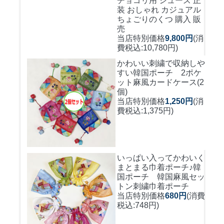
チョゴリ用 シューズ 正
装 おしゃれ カジュアル
ちょごりのくつ 購入 販
売
当店特別価格
9,800円
(消
費税込:10,780円)
かわいい刺繍で収納しや
すい
韓国ポーチ 2ポケ
ット麻風カードケース(2
個)
当店特別価格
1,250円
(消
費税込:1,375円)
いっぱい入ってかわいく
まとまる巾着ポーチ♪
韓
国ポーチ 韓国麻風セッ
トン刺繍巾着ポーチ
当店特別価格
680円
(消費
税込:748円)