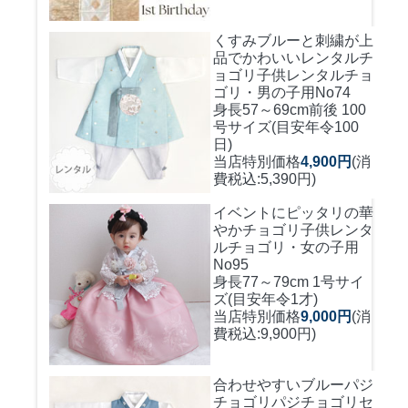
くすみブルーと刺繍が上
品でかわいいレンタルチ
ョゴリ
子供レンタルチョ
ゴリ・男の子用No74
身長57～69cm前後 100
号サイズ(目安年令100
日)
当店特別価格
4,900円
(消
費税込:5,390円)
イベントにピッタリの華
やかチョゴリ
子供レンタ
ルチョゴリ・女の子用
No95
身長77～79cm 1号サイ
ズ(目安年令1才)
当店特別価格
9,000円
(消
費税込:9,900円)
合わせやすいブルーパジ
チョゴリ
パジチョゴリセ