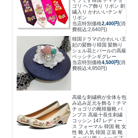
イプです
韓国 チマチョ
ゴリ ヘア飾り リボン 刺
繍入り かわいいテンギ
リボン
当店特別価格
2,400円
(消
費税込:2,640円)
韓国ドラマのかわいい王
妃の髪飾り
韓国 髪飾り
シェル花とパールの高級
ペッシテンギグレー
当店特別価格
4,500円
(消
費税込:4,950円)
高級な刺繍柄が全体を包
み込み足元を飾る！
チマ
チョゴリの靴韓服靴 パ
ンプス 高級十長生刺繍
コッシン 147 レディー
ス フォーマル 韓国 靴 女
性 靴 人気 韓国 正装 靴