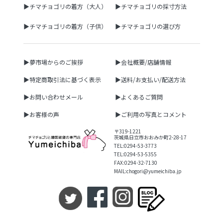
▶チマチョゴリの着方（大人）
▶チマチョゴリの採寸方法
▶チマチョゴリの着方（子供）
▶チマチョゴリの選び方
▶夢市場からのご挨拶
▶会社概要/店舗情報
▶特定商取引法に基づく表示
▶送料/お支払い/配送方法
▶お問い合わせメール
▶よくあるご質問
▶お客様の声
▶ご利用の写真とコメント
〒319-1221
茨城県日立市おおみか町2-28-17
TEL:0294-53-3773
TEL:0294-53-5355
FAX:0294-32-7130
MAIL:chogori@yumeichiba.jp