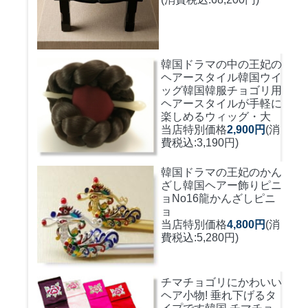
韓国ドラマの中の王妃の
ヘアースタイル韓国ウイ
ッグ
韓国韓服チョゴリ用
ヘアースタイルが手軽に
楽しめるウィッグ・大
当店特別価格
2,900円
(消
費税込:3,190円)
韓国ドラマの王妃のかん
ざし
韓国ヘアー飾りピニ
ョNo16龍かんざしピニ
ョ
当店特別価格
4,800円
(消
費税込:5,280円)
チマチョゴリにかわいい
ヘア小物! 垂れ下げるタ