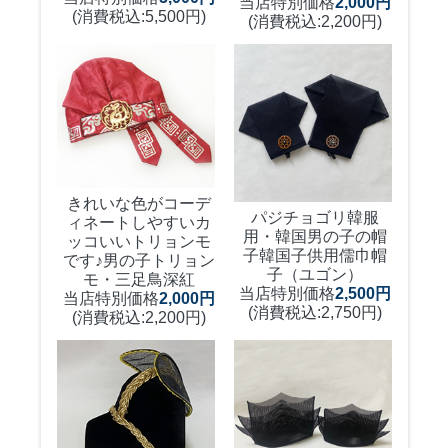
当店特別価格
2,000円
(消費税込:5,500円)
(消費税込:2,200円)
きれいな色がコーデ
パジチョゴリ韓服
ィネートしやすいカ
用・韓国男の子の帽
ッコいいトリョンモ
子
韓国子供用儒巾帽
です♪
男の子トリョン
子（ユゴン）
モ・三足鳥深紅
当店特別価格
2,500円
当店特別価格
2,000円
(消費税込:2,750円)
(消費税込:2,200円)