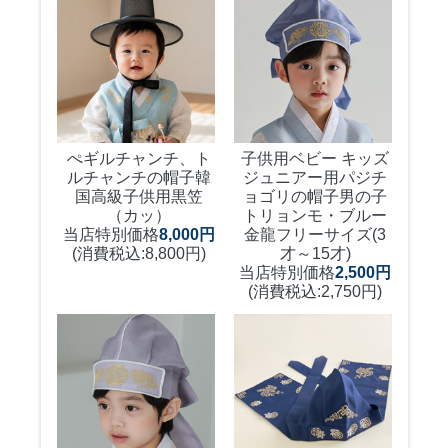
ぺギルチャンチ、ト
子供用ベビー キッズ
ルチャンチの帽子
韓
ジュニアー用パジチ
国高級子供用黒笠
ョゴリの帽子
男の子
（カッ）
トリョンモ・ブルー
当店特別価格
8,000円
金龍フリーサイズ(3
(消費税込:8,800円)
才～15才)
当店特別価格
2,500円
(消費税込:2,750円)