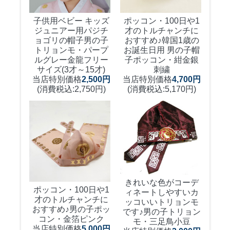
子供用ベビー キッズ
ポッコン・100日や1
ジュニアー用パジチ
才のトルチャンチに
ョゴリの帽子
男の子
おすすめ♪
韓国1歳の
トリョンモ・パープ
お誕生日用 男の子帽
ルグレー金龍フリー
子ポッコン・紺金銀
サイズ(3才～15才)
刺繍
当店特別価格
2,500円
当店特別価格
4,700円
(消費税込:2,750円)
(消費税込:5,170円)
きれいな色がコーデ
ポッコン・100日や1
ィネートしやすいカ
才のトルチャンチに
ッコいいトリョンモ
おすすめ♪
男の子ポッ
です♪
男の子トリョン
コン・金箔ピンク
モ・三足鳥小豆
当店特別価格
5,000円