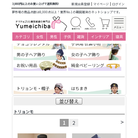
商品カテゴリ一覧
>
子供衣装小物下着
>
男の子ヘア用品
> ト
新規会員登録
マイページ
ログイン
3,980円以上のお買い上げで送料無料!
リョンモ
夢市場の商品点数は8,000点以上！業界No.1の韓国雑貨のネットショップです。
カテゴリ
女性
男性
子供
雑貨
インテリア
寝具
並び替え
トリョンモ
>
1
2