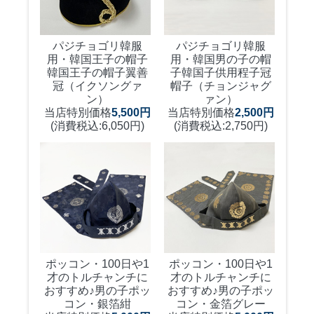
パジチョゴリ韓服
パジチョゴリ韓服
用・韓国王子の帽子
用・韓国男の子の帽
韓国王子の帽子翼善
子
韓国子供用程子冠
冠（イクソングァ
帽子（チョンジャグ
ン）
ァン）
当店特別価格
5,500円
当店特別価格
2,500円
(消費税込:6,050円)
(消費税込:2,750円)
ポッコン・100日や1
ポッコン・100日や1
才のトルチャンチに
才のトルチャンチに
おすすめ♪
男の子ポッ
おすすめ♪
男の子ポッ
コン・銀箔紺
コン・金箔グレー