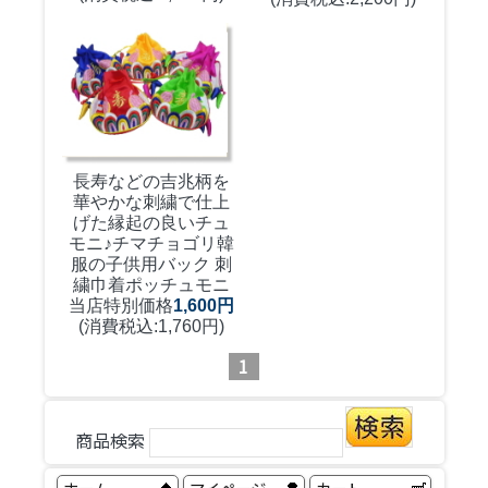
長寿などの吉兆柄を
華やかな刺繍で仕上
げた縁起の良いチュ
モニ♪
チマチョゴリ韓
服の子供用バック 刺
繍巾着ポッチュモニ
当店特別価格
1,600円
(消費税込:1,760円)
1
商品検索