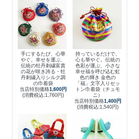
手にするたび、心華
持っているだけで、
やぐ。幸せを運ぶ、
心も華やぐ。伝統の
伝統の牡丹刺繍
富貴
色彩が運ぶ、小さな
の花が咲き誇る・牡
幸せ
福を呼び込む虹
丹刺繍入りシルク調
色の輝き 金色の
の巾着袋
「福」文字入りセッ
当店特別価格
1,600円
トン巾着袋（チュモ
(消費税込:1,760円)
ニ）
当店特別価格
1,400円
(消費税込:1,540円)