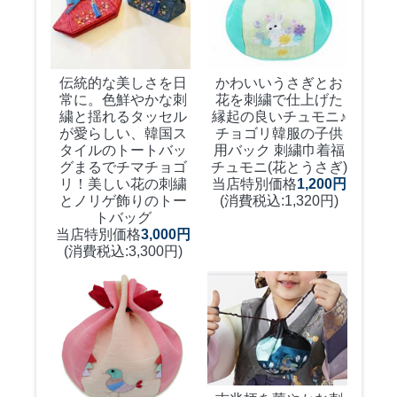
伝統的な美しさを日
かわいいうさぎとお
常に。色鮮やかな刺
花を刺繍で仕上げた
繍と揺れるタッセル
縁起の良いチュモニ♪
が愛らしい、韓国ス
チョゴリ韓服の子供
タイルのトートバッ
用バック 刺繍巾着福
グ
まるでチマチョゴ
チュモニ(花とうさぎ)
リ！美しい花の刺繍
当店特別価格
1,200円
とノリゲ飾りのトー
(消費税込:1,320円)
トバッグ
当店特別価格
3,000円
(消費税込:3,300円)