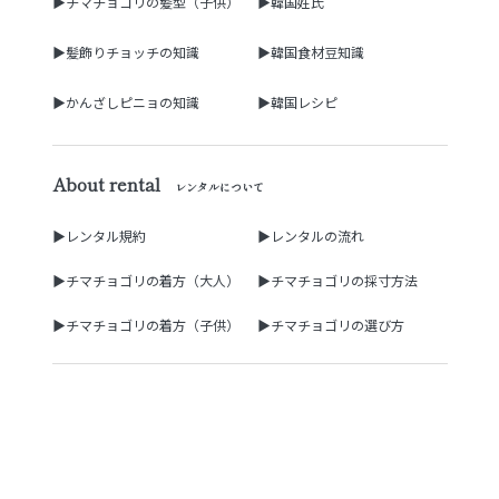
▶チマチョゴリの髪型（子供）
▶韓国姓氏
▶髪飾りチョッチの知識
▶韓国食材豆知識
▶かんざしピニョの知識
▶韓国レシピ
About rental
レンタルについて
▶レンタル規約
▶レンタルの流れ
▶チマチョゴリの着方（大人）
▶チマチョゴリの採寸方法
▶チマチョゴリの着方（子供）
▶チマチョゴリの選び方
▶夢市場からのご挨拶
▶会社概要/店舗情報
▶特定商取引法に基づく表示
▶送料/お支払い/配送方法
▶お問い合わせメール
▶よくあるご質問