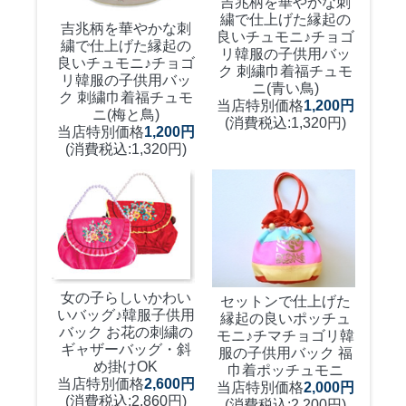
吉兆柄を華やかな刺
繍で仕上げた縁起の
吉兆柄を華やかな刺
良いチュモニ♪
チョゴ
繍で仕上げた縁起の
リ韓服の子供用バッ
良いチュモニ♪
チョゴ
ク 刺繍巾着福チュモ
リ韓服の子供用バッ
ニ(青い鳥)
ク 刺繍巾着福チュモ
当店特別価格
1,200円
ニ(梅と鳥)
(消費税込:1,320円)
当店特別価格
1,200円
(消費税込:1,320円)
女の子らしいかわい
セットンで仕上げた
いバッグ♪
韓服子供用
縁起の良いポッチュ
バック お花の刺繍の
モニ♪
チマチョゴリ韓
ギャザーバッグ・斜
服の子供用バック 福
め掛けOK
巾着ポッチュモニ
当店特別価格
2,600円
当店特別価格
2,000円
(消費税込:2,860円)
(消費税込:2,200円)