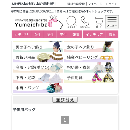
商品カテゴリ一覧
>
子供衣装小物下着
> 子供用バッグ
新規会員登録
マイページ
ログイン
3,980円以上のお買い上げで送料無料!
夢市場の商品点数は8,000点以上！業界No.1の韓国雑貨のネットショップです。
カテゴリ
女性
男性
子供
雑貨
インテリア
寝具
並び替え
子供用バッグ
1