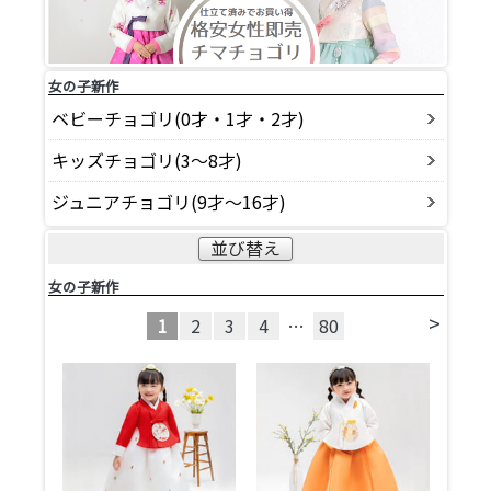
女の子新作
ベビーチョゴリ(0才・1才・2才)
キッズチョゴリ(3～8才)
ジュニアチョゴリ(9才～16才)
並び替え
女の子新作
>
1
2
3
4
…
80