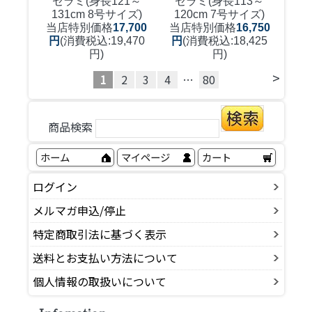
セラミ(身長121～
セラミ(身長113～
131cm 8号サイズ)
120cm 7号サイズ)
当店特別価格
17,700
当店特別価格
16,750
円
(消費税込:19,470
円
(消費税込:18,425
円)
円)
>
1
2
3
4
…
80
商品検索
ホーム
マイページ
カート
ログイン
メルマガ申込/停止
特定商取引法に基づく表示
送料とお支払い方法について
個人情報の取扱いについて