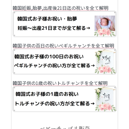
韓国妊娠,胎夢,出産後21日迄の祝いを全て解明
韓国子供の百日の祝いぺギルチャンチを全て解明
韓国子供の1歳の祝いトルチャンチを全て解明