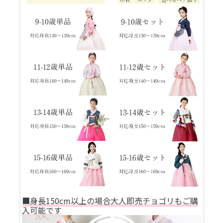
■身長150cm以上の場合大人即売チョゴリもご購
入可能です