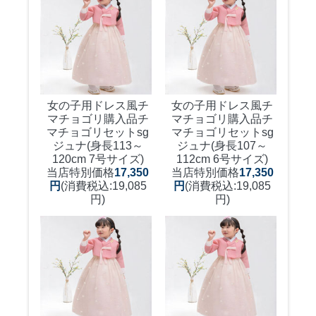
女の子用ドレス風チ
女の子用ドレス風チ
マチョゴリ購入品
チ
マチョゴリ購入品
チ
マチョゴリセットsg
マチョゴリセットsg
ジュナ(身長113～
ジュナ(身長107～
120cm 7号サイズ)
112cm 6号サイズ)
当店特別価格
17,350
当店特別価格
17,350
円
(消費税込:19,085
円
(消費税込:19,085
円)
円)