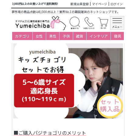
商品カテゴリ一覧
>
仕立て済み衣装(子ども用販売)
>
男の子新
新規会員登録
マイページ
ログイン
3,980円以上のお買い上げで送料無料!
作
>
キッズチョゴリ(3～8才)
>
5-6才(身長110～119cm)
> セッ
夢市場の商品点数は8,000点以上！業界No.1の韓国雑貨のネットショップです。
ト
キッズ販売チョゴリ男の子5～6歳用・セット
カテゴリ
女性
男性
子供
雑貨
インテリア
寝具
■ご購入パジチョゴリのメリット