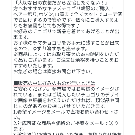
「大切な日の衣装だから妥協したくない！」
方へおすすめなキッズチョゴリ韓服のご購入！
ヘアー飾り,ポソン,巾着まで全てセットでコーデ済
でお届けするので安心です。個々にご購入するよ
りもお値段もとてもお得です♪
お好みのチョゴリで新品を着せてあげることが出
来ます。
お子様のチマチョゴリをお手元に残すことが出来
るので、ゆずり渡す事も出来ます。
※商品によってはお取り寄せの為お時間をいただ
く品もございます。ご注文は余裕を持つことをお
すすめいたします。
お急ぎの場合は直接お問合せ下さい。
■販売の中に好みのものが無いときは
ご安心ください。夢市場ではお客様のイメージさ
れている、またはご購入したいチョゴリのデザイ
ン画像や詳細をお伝えいただければ、類似品や同
じものがあるかお探しさせていただきます。
1.希望イメージをメールで直接お問い合わせ下さ
い。
2.対応可能な商品や価格のご提案をメールで送り
ます。
3.確定次第(お支払い)をいただき、お取り寄せ後お