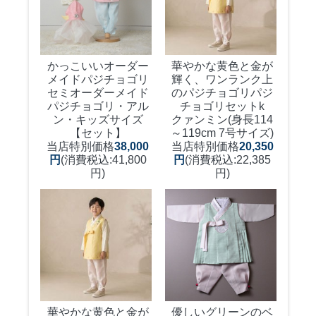
かっこいいオーダー
華やかな黄色と金が
メイドパジチョゴリ
輝く、ワンランク上
セミオーダーメイド
のパジチョゴリ
パジ
パジチョゴリ・アル
チョゴリセットk
ン・キッズサイズ
クァンミン(身長114
【セット】
～119cm 7号サイズ)
当店特別価格
38,000
当店特別価格
20,350
円
(消費税込:41,800
円
(消費税込:22,385
円)
円)
華やかな黄色と金が
優しいグリーンのベ