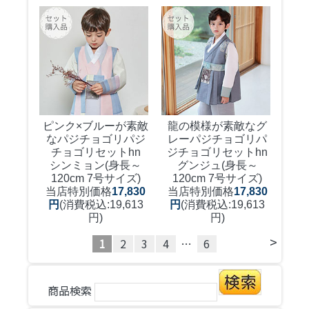
ピンク×ブルーが素敵
龍の模様が素敵なグ
なパジチョゴリ
パジ
レーパジチョゴリ
パ
チョゴリセットhn
ジチョゴリセットhn
シンミョン(身長～
グンジュ(身長～
120cm 7号サイズ)
120cm 7号サイズ)
当店特別価格
17,830
当店特別価格
17,830
円
(消費税込:19,613
円
(消費税込:19,613
円)
円)
>
1
2
3
4
…
6
商品検索