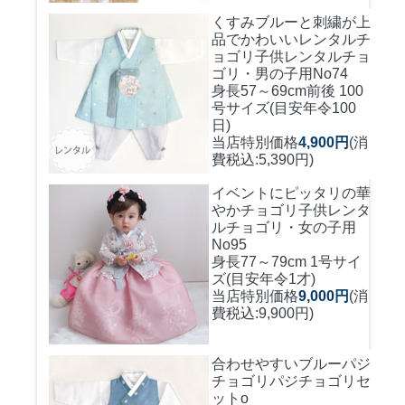
くすみブルーと刺繍が上
品でかわいいレンタルチ
ョゴリ
子供レンタルチョ
ゴリ・男の子用No74
身長57～69cm前後 100
号サイズ(目安年令100
日)
当店特別価格
4,900円
(消
費税込:5,390円)
イベントにピッタリの華
やかチョゴリ
子供レンタ
ルチョゴリ・女の子用
No95
身長77～79cm 1号サイ
ズ(目安年令1才)
当店特別価格
9,000円
(消
費税込:9,900円)
合わせやすいブルーパジ
チョゴリ
パジチョゴリセ
ットo