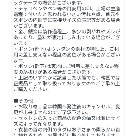
ックテープの場合がございます。
・チャコペンやペン等の目安用の印、工場の生産
過程で付いたと思われる小さい汚れや点、首元や
ズボンの内側等に直接サイズの表記等がある場合
がございます。
・金、銀箔は製作過程上、多少の剥がれやズレが
あったり、塗料が裏地にしみ出ている場合がござ
います。
・ポソン(靴下)はウレタンの素材の特性上、ご利
用に差し支えない程度の変色がある場合がござい
ます。
・ポソン(靴下)は裏地にご利用に差し支えない程
度の糸抜けがある場合がございます。
・上記のいずれかに該当した状態でも、韓国では
正規品として取り扱っておりますのでご了承の上
ご購入ください。
■その他
・お取り寄せ品は韓国へ発注後のキャンセル、変
更が出来ませんのでご了承下さい。
・セットンの入った商品の配色の幅又は順はサイ
ズによって異なります。
・衣装の首の内側のタグはお子さまの柔らかい首
に触れるため、お届け前に取り外しております。