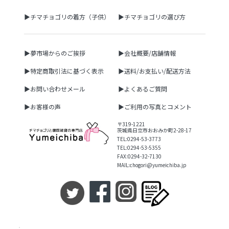
▶チマチョゴリの着方（子供）
▶チマチョゴリの選び方
▶夢市場からのご挨拶
▶会社概要/店舗情報
▶特定商取引法に基づく表示
▶送料/お支払い/配送方法
▶お問い合わせメール
▶よくあるご質問
▶お客様の声
▶ご利用の写真とコメント
〒319-1221
茨城県日立市おおみか町2-28-17
TEL:0294-53-3773
TEL:0294-53-5355
FAX:0294-32-7130
MAIL:chogori@yumeichiba.jp