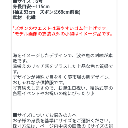
■サイズ：6号
身長目安～115cm
(袖丈53cm ズボン丈68cm前後)
素材 化繊
*ズボンのウエストは着やすいゴム仕上げです。
*モデル画像の衣装以外の小物はイメージ品です。
海をイメージしたデザインで、波や魚の刺繍が素
敵です。
着栄えのリッチ感をプラスした上品な色と質感で
す。
デザインが特殊で目を引く夢市場の新デザイン。
おしゃれな子供韓服です。
写真映えしますので、お誕生日祝い、結婚式等の
各種イベントやお祝いの席にぴったり♪
■サイズについてお悩みの方へ
お子様の身長を基準にサイズをご選択ください。
採寸方法は、ページ内中央の画像の【サイズの選