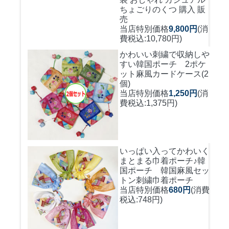
ちょごりのくつ 購入 販
売
当店特別価格
9,800円
(消
費税込:10,780円)
かわいい刺繍で収納しや
すい
韓国ポーチ 2ポケ
ット麻風カードケース(2
個)
当店特別価格
1,250円
(消
費税込:1,375円)
いっぱい入ってかわいく
まとまる巾着ポーチ♪
韓
国ポーチ 韓国麻風セッ
トン刺繍巾着ポーチ
当店特別価格
680円
(消費
税込:748円)