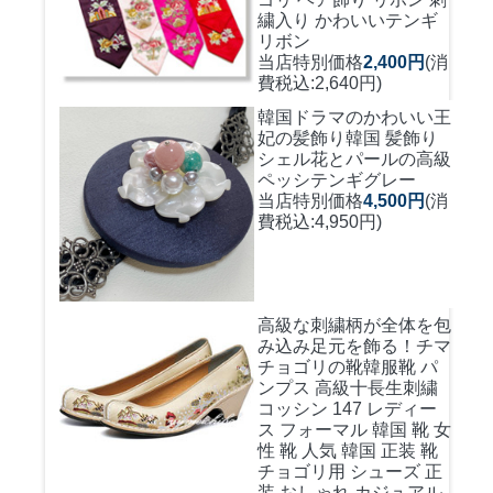
繍入り かわいいテンギ
リボン
当店特別価格
2,400円
(消
費税込:2,640円)
韓国ドラマのかわいい王
妃の髪飾り
韓国 髪飾り
シェル花とパールの高級
ペッシテンギグレー
当店特別価格
4,500円
(消
費税込:4,950円)
高級な刺繍柄が全体を包
み込み足元を飾る！
チマ
チョゴリの靴韓服靴 パ
ンプス 高級十長生刺繍
コッシン 147 レディー
ス フォーマル 韓国 靴 女
性 靴 人気 韓国 正装 靴
チョゴリ用 シューズ 正
装 おしゃれ カジュアル