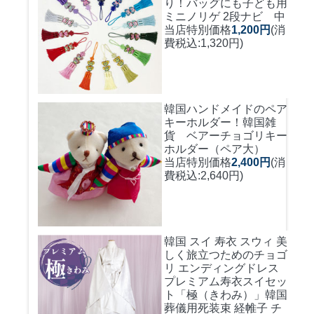
り！バッグにも
子ども用
ミニノリゲ 2段ナビ 中
当店特別価格
1,200円
(消
費税込:1,320円)
韓国ハンドメイドのペア
キーホルダー！
韓国雑
貨 ベアーチョゴリキー
ホルダー（ペア大）
当店特別価格
2,400円
(消
費税込:2,640円)
韓国 スイ 寿衣 スウィ 美
しく旅立つためのチョゴ
リ エンディングドレス
プレミアム寿衣スイセッ
ト「極（きわみ）」韓国
葬儀用死装束 経帷子 チ