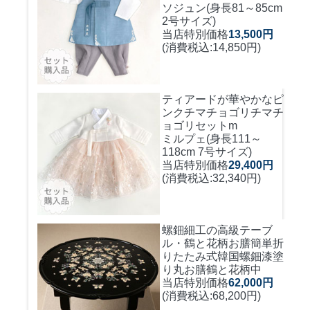
ソジュン(身長81～85cm
2号サイズ)
当店特別価格
13,500円
(消費税込:14,850円)
ティアードが華やかなピ
ンクチマチョゴリ
チマチ
ョゴリセットm
ミルプェ(身長111～
118cm 7号サイズ)
当店特別価格
29,400円
(消費税込:32,340円)
螺鈿細工の高級テーブ
ル・鶴と花柄お膳簡単折
りたたみ式
韓国螺鈿漆塗
り丸お膳鶴と花柄中
当店特別価格
62,000円
(消費税込:68,200円)