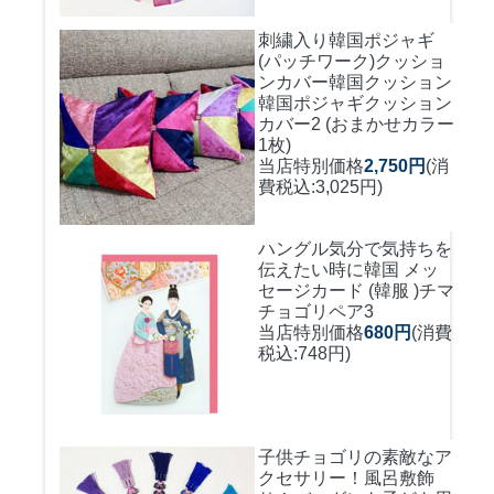
刺繍入り韓国ポジャギ
(パッチワーク)クッショ
ンカバー
韓国クッション
韓国ポジャギクッション
カバー2 (おまかせカラー
1枚)
当店特別価格
2,750円
(消
費税込:3,025円)
ハングル気分で気持ちを
伝えたい時に
韓国 メッ
セージカード (韓服 )チマ
チョゴリペア3
当店特別価格
680円
(消費
税込:748円)
子供チョゴリの素敵なア
クセサリー！風呂敷飾