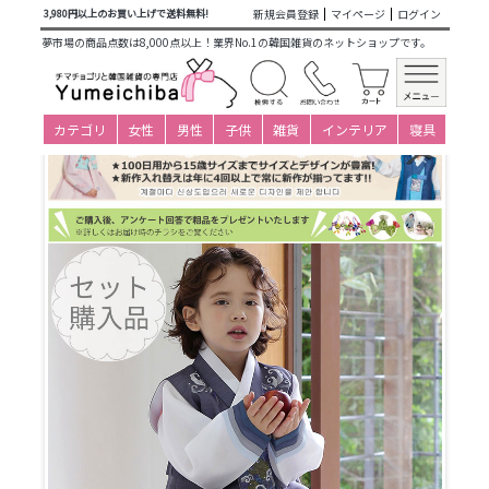
商品カテゴリ一覧
>
仕立て済み衣装(子ども用販売)
>
男の子新
新規会員登録
マイページ
ログイン
3,980円以上のお買い上げで送料無料!
作
>
キッズチョゴリ(3～8才)
>
5-6才(身長110～119cm)
>
セッ
夢市場の商品点数は8,000点以上！業界No.1の韓国雑貨のネットショップです。
ト
> パジチョゴリセットyクロム(身長～115cm 6号サイズ)
カテゴリ
女性
男性
子供
雑貨
インテリア
寝具