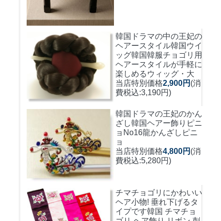
韓国ドラマの中の王妃の
ヘアースタイル韓国ウイ
ッグ
韓国韓服チョゴリ用
ヘアースタイルが手軽に
楽しめるウィッグ・大
当店特別価格
2,900円
(消
費税込:3,190円)
韓国ドラマの王妃のかん
ざし
韓国ヘアー飾りピニ
ョNo16龍かんざしピニ
ョ
当店特別価格
4,800円
(消
費税込:5,280円)
チマチョゴリにかわいい
ヘア小物! 垂れ下げるタ
イプです
韓国 チマチョ
ゴリ ヘア飾り リボン 刺