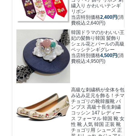
繍入り かわいいテンギ
リボン
当店特別価格
2,400円
(消
費税込:2,640円)
韓国ドラマのかわいい王
妃の髪飾り
韓国 髪飾り
シェル花とパールの高級
ペッシテンギグレー
当店特別価格
4,500円
(消
費税込:4,950円)
高級な刺繍柄が全体を包
み込み足元を飾る！
チマ
チョゴリの靴韓服靴 パ
ンプス 高級十長生刺繍
コッシン 147 レディー
ス フォーマル 韓国 靴 女
性 靴 人気 韓国 正装 靴
チョゴリ用 シューズ 正
装 おしゃれ カジュアル