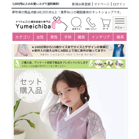
商品カテゴリ一覧
>
仕立て済み衣装(子ども用販売)
>
男の子新
新規会員登録
マイページ
ログイン
3,980円以上のお買い上げで送料無料!
作
>
キッズチョゴリ(3～8才)
>
5-6才(身長110～119cm)
>
セッ
夢市場の商品点数は8,000点以上！業界No.1の韓国雑貨のネットショップです。
ト
> パジチョゴリセットyピオチン(身長～115cm 6号サイズ)
カテゴリ
女性
男性
子供
雑貨
インテリア
寝具