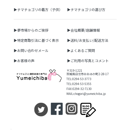
▶チマチョゴリの着方（子供）
▶チマチョゴリの選び方
▶夢市場からのご挨拶
▶会社概要/店舗情報
▶特定商取引法に基づく表示
▶送料/お支払い/配送方法
▶お問い合わせメール
▶よくあるご質問
▶お客様の声
▶ご利用の写真とコメント
〒319-1221
茨城県日立市おおみか町2-28-17
TEL:0294-53-3773
TEL:0294-53-5355
FAX:0294-32-7130
MAIL:chogori@yumeichiba.jp