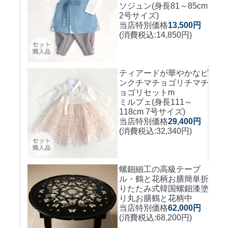
ソジュン(身長81～85cm
2号サイズ)
当店特別価格
13,500円
(消費税込:14,850円)
ティアードが華やかなピ
ンクチマチョゴリ
チマチ
ョゴリセットm
ミルプェ(身長111～
118cm 7号サイズ)
当店特別価格
29,400円
(消費税込:32,340円)
螺鈿細工の高級テーブ
ル・鶴と花柄お膳簡単折
りたたみ式
韓国螺鈿漆塗
り丸お膳鶴と花柄中
当店特別価格
62,000円
(消費税込:68,200円)