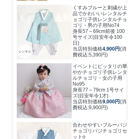
くすみブルーと刺繍が上
品でかわいいレンタルチ
ョゴリ
子供レンタルチョ
ゴリ・男の子用No74
身長57～69cm前後 100
号サイズ(目安年令100
日)
当店特別価格
4,900円
(消
費税込:5,390円)
イベントにピッタリの華
やかチョゴリ
子供レンタ
ルチョゴリ・女の子用
No95
身長77～79cm 1号サイ
ズ(目安年令1才)
当店特別価格
9,000円
(消
費税込:9,900円)
合わせやすいブルーパジ
チョゴリ
パジチョゴリセ
ットo