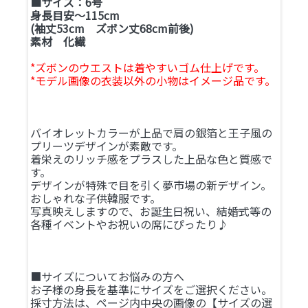
■サイズ：6号
身長目安～115cm
(袖丈53cm ズボン丈68cm前後)
素材 化繊
*ズボンのウエストは着やすいゴム仕上げです。
*モデル画像の衣装以外の小物はイメージ品です。
バイオレットカラーが上品で肩の銀箔と王子風の
プリーツデザインが素敵です。
着栄えのリッチ感をプラスした上品な色と質感で
す。
デザインが特殊で目を引く夢市場の新デザイン。
おしゃれな子供韓服です。
写真映えしますので、お誕生日祝い、結婚式等の
各種イベントやお祝いの席にぴったり♪
■サイズについてお悩みの方へ
お子様の身長を基準にサイズをご選択ください。
採寸方法は、ページ内中央の画像の【サイズの選