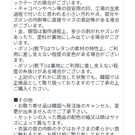
ックテープの場合がございます。
・チャコペンやペン等の目安用の印、工場の生産
過程で付いたと思われる小さい汚れや点、首元や
ズボンの内側等に直接サイズの表記等がある場合
がございます。
・金、銀箔は製作過程上、多少の剥がれやズレが
あったり、塗料が裏地にしみ出ている場合がござ
います。
・ポソン(靴下)はウレタンの素材の特性上、ご利
用に差し支えない程度の変色がある場合がござい
ます。
・ポソン(靴下)は裏地にご利用に差し支えない程
度の糸抜けがある場合がございます。
・上記のいずれかに該当した状態でも、韓国では
正規品として取り扱っておりますのでご了承の上
ご購入ください。
■その他
・お取り寄せ品は韓国へ発注後のキャンセル、変
更が出来ませんのでご了承下さい。
・セットンの入った商品の配色の幅又は順はサイ
ズによって異なります。
・衣装の首の内側のタグはお子さまの柔らかい首
に触れるため、お届け前に取り外しております。