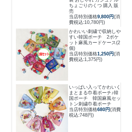
ちょごりのくつ 購入 販
売
当店特別価格
9,800円
(消
費税込:10,780円)
かわいい刺繍で収納しや
すい
韓国ポーチ 2ポケ
ット麻風カードケース(2
個)
当店特別価格
1,250円
(消
費税込:1,375円)
いっぱい入ってかわいく
まとまる巾着ポーチ♪
韓
国ポーチ 韓国麻風セッ
トン刺繍巾着ポーチ
当店特別価格
680円
(消費
税込:748円)