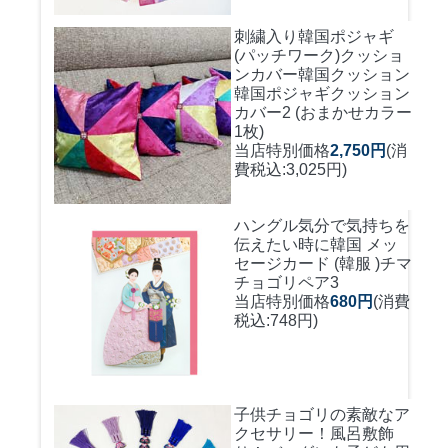
刺繍入り韓国ポジャギ
(パッチワーク)クッショ
ンカバー
韓国クッション
韓国ポジャギクッション
カバー2 (おまかせカラー
1枚)
当店特別価格
2,750円
(消
費税込:3,025円)
ハングル気分で気持ちを
伝えたい時に
韓国 メッ
セージカード (韓服 )チマ
チョゴリペア3
当店特別価格
680円
(消費
税込:748円)
子供チョゴリの素敵なア
クセサリー！風呂敷飾