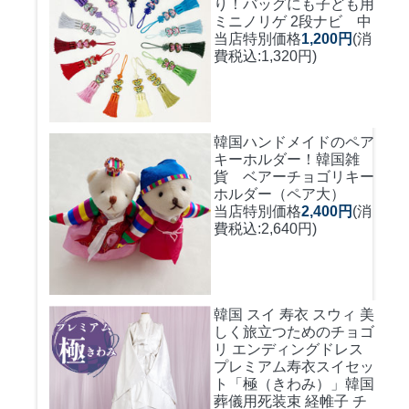
り！バッグにも
子ども用
ミニノリゲ 2段ナビ 中
当店特別価格
1,200円
(消
費税込:1,320円)
韓国ハンドメイドのペア
キーホルダー！
韓国雑
貨 ベアーチョゴリキー
ホルダー（ペア大）
当店特別価格
2,400円
(消
費税込:2,640円)
韓国 スイ 寿衣 スウィ 美
しく旅立つためのチョゴ
リ エンディングドレス
プレミアム寿衣スイセッ
ト「極（きわみ）」韓国
葬儀用死装束 経帷子 チ