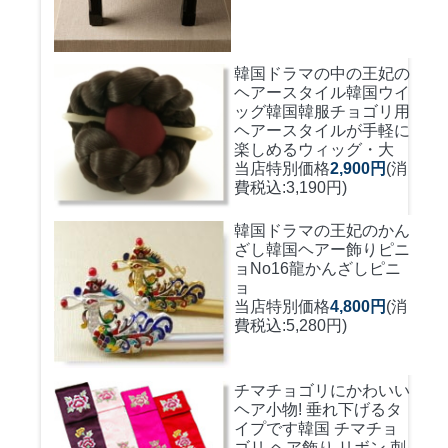
韓国ドラマの中の王妃の
ヘアースタイル韓国ウイ
ッグ
韓国韓服チョゴリ用
ヘアースタイルが手軽に
楽しめるウィッグ・大
当店特別価格
2,900円
(消
費税込:3,190円)
韓国ドラマの王妃のかん
ざし
韓国ヘアー飾りピニ
ョNo16龍かんざしピニ
ョ
当店特別価格
4,800円
(消
費税込:5,280円)
チマチョゴリにかわいい
ヘア小物! 垂れ下げるタ
イプです
韓国 チマチョ
ゴリ ヘア飾り リボン 刺