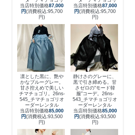
当店特別価格
87,000
当店特別価格
87,000
円
(消費税込:95,700
円
(消費税込:95,700
円)
円)
凛とした黒に、艶や
静けさのグレーに、
かなブルーグレー。
黒で引き締める。甘
甘さ控えめで美しい
さゼロの“モード韓
チマチョゴリ。
26ns-
服”コーデ。
26ns-
545_チマチョゴリオ
543_チマチョゴリオ
ーダーレンタル
ーダーレンタル
当店特別価格
85,000
当店特別価格
85,000
円
(消費税込:93,500
円
(消費税込:93,500
円)
円)