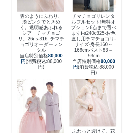
雲のようにふわり、
チマチョゴリレンタ
淡ピンクでときめ
ルフルセット!無料オ
く。透明感あふれる
プション8点まで選べ
シアーチマチョゴ
ます
i-s240c325-お色
リ。
26ns-316_チマチ
直し用チマチョゴリ-
ョゴリオーダーレン
サイズ-身長160～
タル
166cmバスト83～
当店特別価格
80,000
93cm
円
(消費税込:88,000
当店特別価格
80,000
円)
円
(消費税込:88,000
円)
ふわっと透けて、花