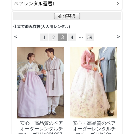
ペアレンタル還暦1
並び替え
仕立て済み衣装(大人用レンタル)
<
>
1
2
3
4
…
59
安心・高品質のペア
安心・高品質のペア
オーダーレンタルチ
オーダーレンタルチ