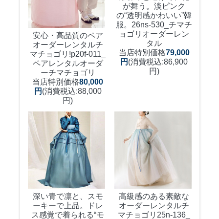
が舞う。淡ピンク
の“透明感かわいい”韓
服。
26ns-530_チマチ
ョゴリオーダーレン
安心・高品質のペア
タル
オーダーレンタルチ
当店特別価格
79,000
マチョゴリ!
p20f-011_
円
(消費税込:86,900
ペアレンタルオーダ
円)
ーチマチョゴリ
当店特別価格
80,000
円
(消費税込:88,000
円)
深い青で凛と、スモ
高級感のある素敵な
ーキーで上品。ドレ
オーダーレンタルチ
ス感覚で着られる“モ
マチョゴリ
25n-136_