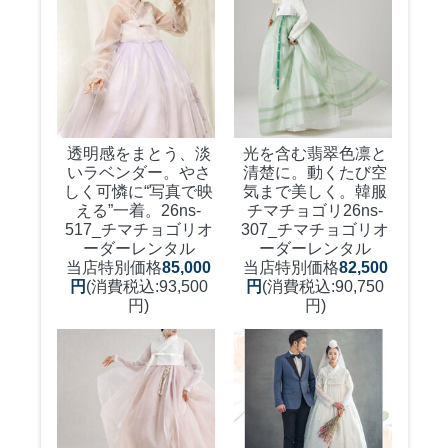
透明感をまとう、淡
光を含む翡翠色凛と
いラベンダー。やさ
清楚に。動くたび空
しく可憐に“写真で映
気まで美しく。韓服
える”一着。
26ns-
チマチョゴリ
26ns-
517_チマチョゴリオ
307_チマチョゴリオ
ーダーレンタル
ーダーレンタル
当店特別価格
85,000
当店特別価格
82,500
円
(消費税込:93,500
円
(消費税込:90,750
円)
円)