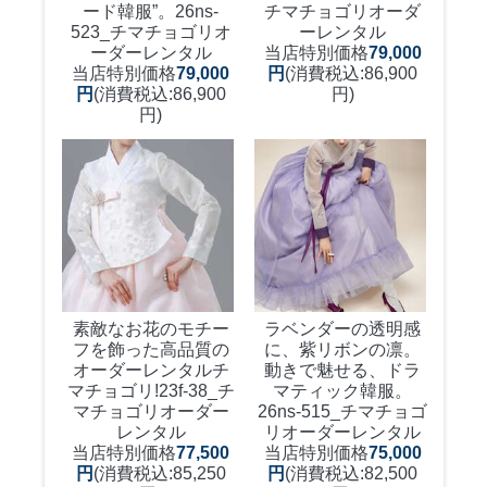
ード韓服”。
26ns-
チマチョゴリオーダ
523_チマチョゴリオ
ーレンタル
ーダーレンタル
当店特別価格
79,000
当店特別価格
79,000
円
(消費税込:86,900
円
(消費税込:86,900
円)
円)
素敵なお花のモチー
ラベンダーの透明感
フを飾った高品質の
に、紫リボンの凛。
オーダーレンタルチ
動きで魅せる、ドラ
マチョゴリ!
23f-38_チ
マティック韓服。
マチョゴリオーダー
26ns-515_チマチョゴ
レンタル
リオーダーレンタル
当店特別価格
77,500
当店特別価格
75,000
円
(消費税込:85,250
円
(消費税込:82,500