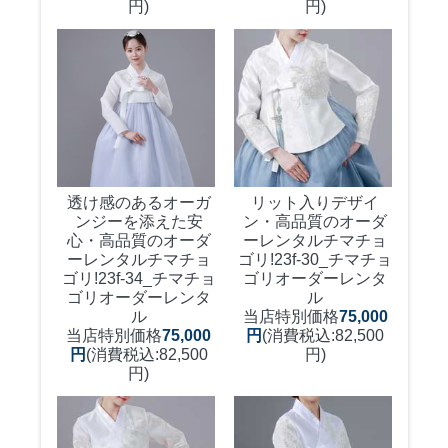
円)
円)
透け感のあるオーガ
リット入りデザイ
ンジーを添えた安
ン・高品質のオーダ
心・高品質のオーダ
ーレンタルチマチョ
ーレンタルチマチョ
ゴリ!
23f-30_チマチョ
ゴリ!
23f-34_チマチョ
ゴリオーダーレンタ
ゴリオーダーレンタ
ル
ル
当店特別価格
75,000
当店特別価格
75,000
円
(消費税込:82,500
円
(消費税込:82,500
円)
円)