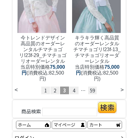
今トレンドデザイン
キラキラ輝く高品質
高品質のオーダーレ
のオーダーレンタル
ンタルチマチョゴ
チマチョゴリ!
23f-13_
リ!
23f-29_チマチョゴ
チマチョゴリオーダ
リオーダーレンタル
ーレンタル
当店特別価格
75,000
当店特別価格
75,000
円
(消費税込:82,500
円
(消費税込:82,500
円)
円)
<
>
1
2
3
4
…
59
商品検索
ホーム
マイページ
カート
ログイン