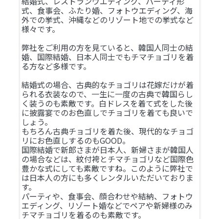
結婚式、レストランウエディング、パーティ形
式、食事会、ふたり婚、フォトウエディング、海
外での挙式、沖縄などのリゾート地での挙式など
様々です。
弊社をご利用の方を見ていると、韓国人同士の結
婚、国際結婚、日本人同士でもチマチョゴリを着
る方など多様です。
結婚式の場合、古典的なチョゴリは花嫁だけが着
られる衣装なので、一生に一度の古典で韓国らし
く装うのも素敵です。白ドレスを着て式をした後
に披露宴でのお色直しでチョゴリを着ても良いで
しょう。
もちろん古典チョゴリを着た後、現代的なチョゴ
リにお色直しするのもGOOD。
国際結婚で新郎さまが日本人、新婦さまが韓国人
の場合などは、紋付袴とチマチョゴリなど国際色
豊かな式にしても素敵ですね。このように弊社で
は日本人の方にも多くレンタルいただいておりま
す。
パーティや、食事会、顔合わせや結納、フォトウ
エディング、リゾート婚などでペアや新婦様のみ
チマチョゴリを着るのも素敵です。