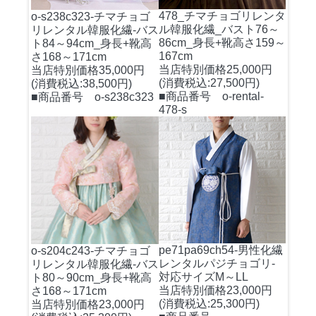
478_チマチョゴリレンタ
o-s238c323-チマチョゴ
ル韓服化繊_バスト76～
リレンタル韓服化繊-バス
86cm_身長+靴高さ159～
ト84～94cm_身長+靴高
167cm
さ168～171cm
当店特別価格25,000円
当店特別価格35,000円
(消費税込:27,500円)
(消費税込:38,500円)
■商品番号 o-rental-
■商品番号 o-s238c323
478-s
pe71pa69ch54-男性化繊
o-s204c243-チマチョゴ
レンタルパジチョゴリ-
リレンタル韓服化繊-バス
対応サイズM～LL
ト80～90cm_身長+靴高
当店特別価格23,000円
さ168～171cm
(消費税込:25,300円)
当店特別価格23,000円