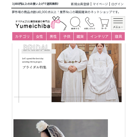
商品カテゴリ一覧
>
特集
> ブライダル特集
新規会員登録
マイページ
ログイン
3,980円以上のお買い上げで送料無料!
夢市場の商品点数は8,000点以上！業界No.1の韓国雑貨のネットショップです。
カテゴリ
女性
男性
子供
雑貨
インテリア
寝具