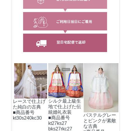
シルク最上級生
レースで仕上げ
地で仕上げた伝
た純白の古典
統婚礼衣装
■商品番号
パステルグレー
■商品番号
kt30s240kc30
とピンクが素敵
kt27ks27
な古典
bks27rkc27