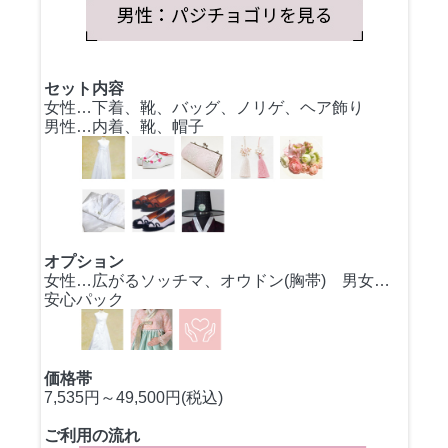
セット内容
女性…下着、靴、バッグ、ノリゲ、ヘア飾り
男性…内着、靴、帽子
オプション
女性…広がるソッチマ、オウドン(胸帯) 男女…
安心パック
価格帯
7,535円～49,500円(税込)
ご利用の流れ