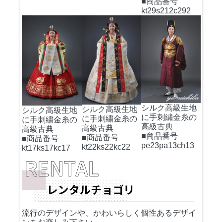
■商品番号
kt29s212c292
シルク高級生地
シルク高級生地
シルク高級生地
に手刺繍金糸の
に手刺繍金糸の
に手刺繍金糸の
高級古典
高級古典
高級古典
■商品番号
■商品番号
■商品番号
pe23pa13ch13
kt22ks22kc22
kt17ks17kc17
流行のデザインや、かわいらしく個性あるデザイ