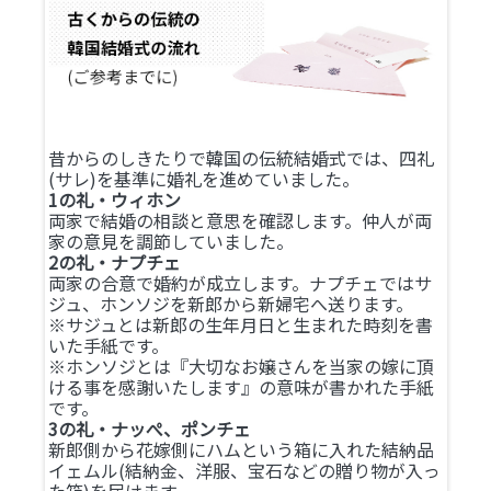
昔からのしきたりで韓国の伝統結婚式では、四礼
(サレ)を基準に婚礼を進めていました。
1の礼・ウィホン
両家で結婚の相談と意思を確認します。仲人が両
家の意見を調節していました。
2の礼・ナプチェ
両家の合意で婚約が成立します。ナプチェではサ
ジュ、ホンソジを新郎から新婦宅へ送ります。
※サジュとは新郎の生年月日と生まれた時刻を書
いた手紙です。
※ホンソジとは『大切なお嬢さんを当家の嫁に頂
ける事を感謝いたします』の意味が書かれた手紙
です。
3の礼・ナッぺ、ポンチェ
新郎側から花嫁側にハムという箱に入れた結納品
イェムル(結納金、洋服、宝石などの贈り物が入っ