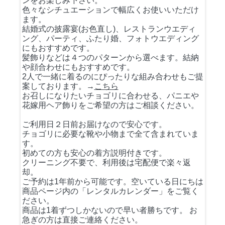
ンをお楽しみ下さい。
色々なシチュエーションで幅広くお使いいただけ
ます。
結婚式の披露宴(お色直し)、レストランウエディ
ング、パーティ、ふたり婚、フォトウエディング
にもおすすめです。
髪飾りなどは４つのパターンから選べます。結納
や顔合わせにもおすすめです。
2人で一緒に着るのにぴったりな組み合わせもご提
案しております。→
こちら
お召しになりたいチョゴリに合わせる、パニエや
花嫁用ヘア飾りをご希望の方はご相談ください。
ご利用日２日前お届けなので安心です。
チョゴリに必要な靴や小物まで全て含まれていま
す。
初めての方も安心の着方説明付きです。
クリーニング不要で、利用後は宅配便で楽々返
却。
ご予約は1年前から可能です。空いている日にちは
商品ページ内の「レンタルカレンダー」をご覧く
ださい。
商品は1着ずつしかないので早い者勝ちです。 お
急ぎの方は直接ご連絡ください。