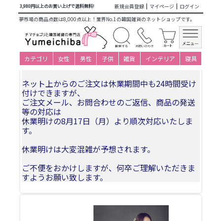
商品カテゴリ一覧
>
特集
> 二十歳の集いにおすすめ衣装
新規会員登録
マイページ
ログイン
3,980円以上のお買い上げで送料無料!
夢市場の商品点数は8,000点以上！業界No.1の韓国雑貨のネットショップです。
夏季休業についてお知らせ
誠に勝手ながら、2026年8月11日(火)〜2026年8月
カテゴリ
女性
男性
子供
雑貨
インテリア
寝具
16日（日）まで休業期間とさせていただきます。
ネット上からのご注文は休業期間中も24時間受け
付けできますが、
ご注文メール、お問合わせのご返信、商品の発送
等の対応は
休業明けの8月17日（月）より順次対応いたしま
す。
休業明けは大変混雑が予想されます。
ご不便をおかけしますが、何卒ご理解いただきま
すようお願い致します。