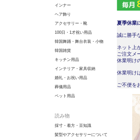
インナー
ヘア飾り
夏季休業
アクセサリー・靴
100日・1才祝い用品
誠に勝手な
韓国舞踊・舞台衣装・小物
ネット上
韓国雑貨
ご注文メ
キッチン用品
休業明け
インテリア・家具収納
休業明け
婚礼・お祝い用品
ご不便を
葬儀用品
ペット用品
読み物
採寸・着方・豆知識
髪型やアクセサリーについて