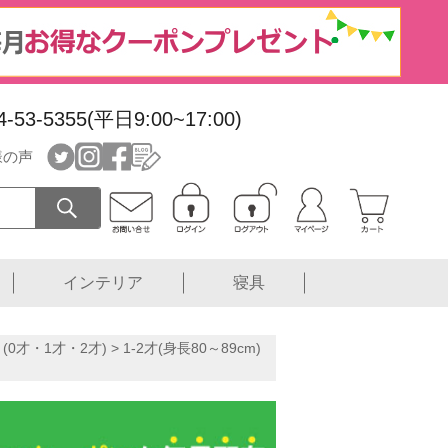
4-53-5355(平日9:00~17:00)
様の声
インテリア
寝具
(0才・1才・2才)
>
1-2才(身長80～89cm)