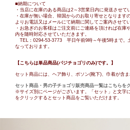
■納期について
・当店に在庫のある商品は2～3営業日内に発送させて
・在庫が無い場合、韓国からのお取り寄せとなります
よりお電話又はメールにて納期に関してご案内させて
・お急ぎのお客様はご注文前にご連絡を頂ければ在庫
内を随時対応させていただきます。
TEL：0294-53-3773 平日午前9時～午後5時ま
なっております。
【こちらは単品商品(パジチョゴリのみ)です。】
セット商品には、ヘア飾り、ポソン(靴下)、巾着が含
セット商品・男の子チョゴリ販売商品一覧はこちらを
※サイズ別にページがございます。「セット」と文字
をクリックするとセット商品をご覧いただけます。
【男児80】【男児単品】【トルチャンチ】【男児青系