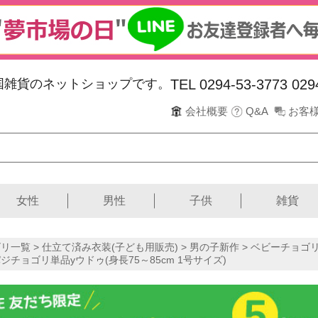
韓国雑貨のネットショップです。
TEL 0294-53-3773
029
会社概要
Q&A
お客
女性
男性
子供
雑貨
リ一覧 >
仕立て済み衣装(子ども用販売)
>
男の子新作
>
ベビーチョゴリ
パジチョゴリ単品yウドゥ(身長75～85cm 1号サイズ)