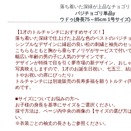
落ち着いた深緑が上品なチョゴリ
パジチョゴリ単品y
ウドゥ(身長75～85cm 1号サイズ)
【1才のトルチャンチにおすすめサイズ！】
落ち着いた深緑で仕上げた上品な色のベストのパジチ
シンプルなデザインに縁起の良い松の刺繍と袖先のセ
こちらもともと胸から垂らすノリゲがサービスで付い
幅広い年齢の男の子に人気のデザインです。
デザインが特殊で目を引く夢市場の新デザイン。おし
写真映えしますので、1才のお誕生日祝い、七五三、結
トやお祝いの席にぴったり♪
トルチャンチには別途販売の長寿多福を願うトルティ(
めです。
■サイズについてお悩みの方へ
お子様の身長を基準にサイズをご選択ください。
採寸方法は、ページ内中央の画像の【サイズの選び方
い。
※衣装ごとの袖丈の長さもご参照ください。