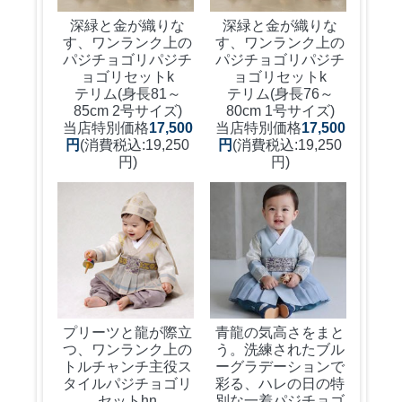
深緑と金が織りな
深緑と金が織りな
す、ワンランク上の
す、ワンランク上の
パジチョゴリ
パジチ
パジチョゴリ
パジチ
ョゴリセットk
ョゴリセットk
テリム(身長81～
テリム(身長76～
85cm 2号サイズ)
80cm 1号サイズ)
当店特別価格
17,500
当店特別価格
17,500
円
(消費税込:19,250
円
(消費税込:19,250
円)
円)
プリーツと龍が際立
青龍の気高さをまと
つ、ワンランク上の
う。洗練されたブル
トルチャンチ主役ス
ーグラデーションで
タイル
パジチョゴリ
彩る、ハレの日の特
セットhn
別な一着
パジチョゴ