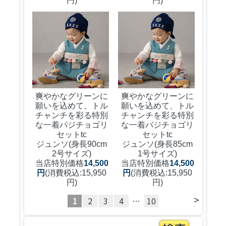
円)
円)
爽やかなグリーンに
爽やかなグリーンに
願いを込めて、トル
願いを込めて、トル
チャンチを彩る特別
チャンチを彩る特別
な一着
パジチョゴリ
な一着
パジチョゴリ
セットtc
セットtc
ジュンソ(身長90cm
ジュンソ(身長85cm
2号サイズ)
1号サイズ)
当店特別価格
14,500
当店特別価格
14,500
円
(消費税込:15,950
円
(消費税込:15,950
円)
円)
>
1
2
3
4
…
10