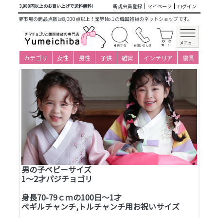
商品カテゴリ一覧
>
仕立て済み衣装(子ども用販売)
>
男の子新
新規会員登録
マイページ
ログイン
3,980円以上のお買い上げで送料無料!
作
>
ベビーチョゴリ(0才・1才・2才)
> 1-2才(身長80～89cm)
夢市場の商品点数は8,000点以上！業界No.1の韓国雑貨のネットショップです。
0才、1才、2才用♪ぺギルチャンチ,トルチャンチ
用パジチョゴリ販売
カテゴリ
女性
男性
子供
雑貨
インテリア
寝具
男の子ベビーサイズ
1～2才パジチョゴリ
身長70-79ｃｍの100日～1才
ぺギルチャンチ,トルチャンチ用お祝いサイズ