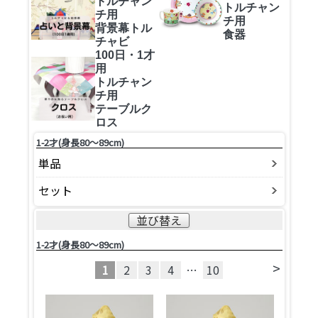
トルチャン
トルチャン
チ用
チ用
背景幕トル
食器
チャビ
100日・1才
用
トルチャン
チ用
テーブルク
ロス
1-2才(身長80～89cm)
単品
セット
並び替え
1-2才(身長80～89cm)
>
1
2
3
4
…
10