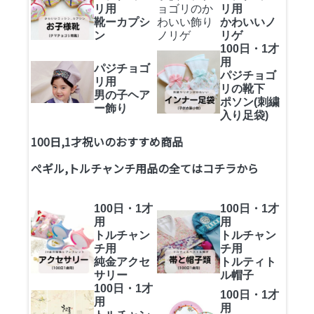
リ用
リ用
靴ーカプシ
かわいいノ
ン
リゲ
100日・1才
用
パジチョゴ
パジチョゴ
リ用
リの靴下
男の子ヘア
ポソン(刺繍
ー飾り
入り足袋)
100日,1才祝いのおすすめ商品
ぺギル,トルチャンチ用品の全ては
コチラ
から
100日・1才
100日・1才
用
用
トルチャン
トルチャン
チ用
チ用
純金アクセ
トルティト
サリー
ル帽子
100日・1才
100日・1才
用
用