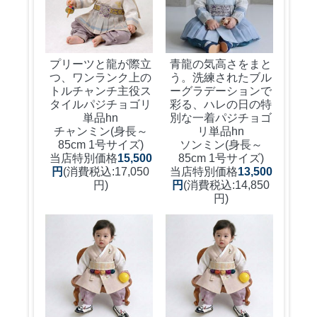
プリーツと龍が際立
青龍の気高さをまと
つ、ワンランク上の
う。洗練されたブル
トルチャンチ主役ス
ーグラデーションで
タイル
パジチョゴリ
彩る、ハレの日の特
単品hn
別な一着
パジチョゴ
チャンミン(身長～
リ単品hn
85cm 1号サイズ)
ソンミン(身長～
当店特別価格
15,500
85cm 1号サイズ)
円
(消費税込:17,050
当店特別価格
13,500
円)
円
(消費税込:14,850
円)