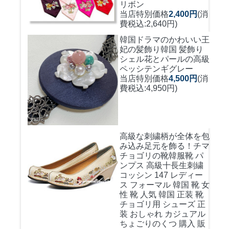
リボン
当店特別価格
2,400円
(消
費税込:2,640円)
韓国ドラマのかわいい王
妃の髪飾り
韓国 髪飾り
シェル花とパールの高級
ペッシテンギグレー
当店特別価格
4,500円
(消
費税込:4,950円)
高級な刺繍柄が全体を包
み込み足元を飾る！
チマ
チョゴリの靴韓服靴 パ
ンプス 高級十長生刺繍
コッシン 147 レディー
ス フォーマル 韓国 靴 女
性 靴 人気 韓国 正装 靴
チョゴリ用 シューズ 正
装 おしゃれ カジュアル
ちょごりのくつ 購入 販