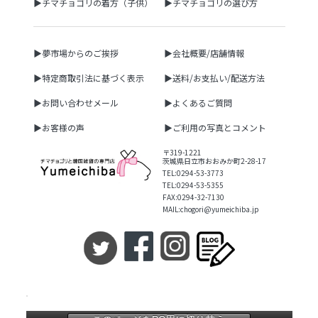
▶チマチョゴリの着方（子供）
▶チマチョゴリの選び方
▶夢市場からのご挨拶
▶会社概要/店舗情報
▶特定商取引法に基づく表示
▶送料/お支払い/配送方法
▶お問い合わせメール
▶よくあるご質問
▶お客様の声
▶ご利用の写真とコメント
〒319-1221
茨城県日立市おおみか町2-28-17
TEL:0294-53-3773
TEL:0294-53-5355
FAX:0294-32-7130
MAIL:chogori@yumeichiba.jp