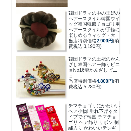
韓国ドラマの中の王妃の
ヘアースタイル韓国ウイ
ッグ
韓国韓服チョゴリ用
ヘアースタイルが手軽に
楽しめるウィッグ・大
当店特別価格
2,900円
(消
費税込:3,190円)
韓国ドラマの王妃のかん
ざし
韓国ヘアー飾りピニ
ョNo16龍かんざしピニ
ョ
当店特別価格
4,800円
(消
費税込:5,280円)
チマチョゴリにかわいい
ヘア小物! 垂れ下げるタ
イプです
韓国 チマチョ
ゴリ ヘア飾り リボン 刺
繍入り かわいいテンギ