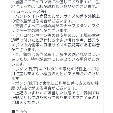
・当店にてアイロン後に梱包しておりますが、生
地によってはしわが取れない商品がございます。
(チュールレース等)
・ハンドメイド商品のため、サイズの差や外観上
の個体差が出る場合がございます。
・衣装によっては留め具がスナップボタンかマジ
ックテープの場合がございます。
・チャコペンやペン等の目安用の印、工場の生産
過程で付いたと思われる小さい汚れや点、首元や
ズボンの内側等に直接サイズの表記等がある場合
がございます。
・金、銀箔は製作過程上、多少の剥がれやズレが
あったり、塗料が裏地にしみ出ている場合がござ
います。
・ポソン(靴下)はウレタンの素材の特性上、ご利
用に差し支えない程度の変色がある場合がござい
ます。
・ポソン(靴下)は裏地にご利用に差し支えない程
度の糸抜けがある場合がございます。
・上記のいずれかに該当した状態でも、韓国では
正規品として取り扱っておりますのでご了承の上
ご購入ください。
■その他