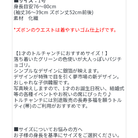
■サイズ：
1号
身長目安76～80cm
(袖丈36～39cm ズボン丈52cm前後)
素材 化繊
*ズボンのウエストは着やすいゴム仕上げです。
【1才のトルチャンチにおすすめサイズ！】
落ち着いたグリーンの色使いが大人っぽいパジチ
ョゴリ。
シンプルなデザインに銀箔が映えます。
デザインが特殊で目を引く夢市場の新デザイン。
おしゃれな子供韓服です。
写真映えしますので、1才のお誕生日祝い、結婚式
等の各種イベントやお祝いの席にぴったり♪
トルチャンチには別途販売の長寿多福を願うトル
ティ(帯)のご利用がおすすめです。
■サイズについてお悩みの方へ
お子様の身長を基準にサイズをご選択ください。