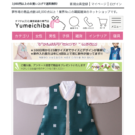
商品カテゴリ一覧
>
仕立て済み衣装(子ども用販売)
>
男の子新
新規会員登録
マイページ
ログイン
3,980円以上のお買い上げで送料無料!
作
>
ベビーチョゴリ(0才・1才・2才)
>
1-2才(身長80～89cm)
>
夢市場の商品点数は8,000点以上！業界No.1の韓国雑貨のネットショップです。
単品
> パジチョゴリ単品oクンム・緑(身長76～80cm 1号サイ
ズ)
カテゴリ
女性
男性
子供
雑貨
インテリア
寝具