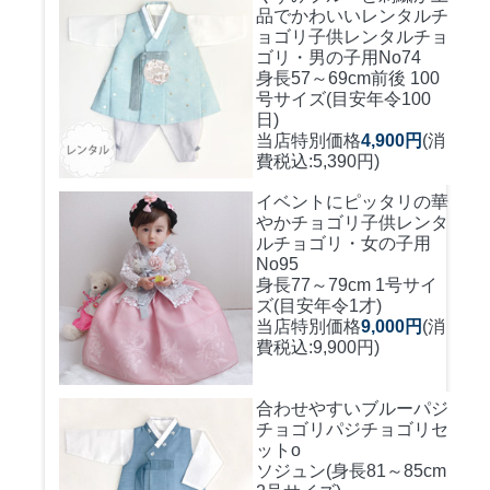
品でかわいいレンタルチ
ョゴリ
子供レンタルチョ
ゴリ・男の子用No74
身長57～69cm前後 100
号サイズ(目安年令100
日)
当店特別価格
4,900円
(消
費税込:5,390円)
イベントにピッタリの華
やかチョゴリ
子供レンタ
ルチョゴリ・女の子用
No95
身長77～79cm 1号サイ
ズ(目安年令1才)
当店特別価格
9,000円
(消
費税込:9,900円)
合わせやすいブルーパジ
チョゴリ
パジチョゴリセ
ットo
ソジュン(身長81～85cm