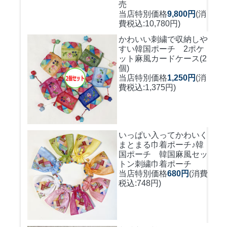
売
当店特別価格
9,800円
(消
費税込:10,780円)
かわいい刺繍で収納しや
すい
韓国ポーチ 2ポケ
ット麻風カードケース(2
個)
当店特別価格
1,250円
(消
費税込:1,375円)
いっぱい入ってかわいく
まとまる巾着ポーチ♪
韓
国ポーチ 韓国麻風セッ
トン刺繍巾着ポーチ
当店特別価格
680円
(消費
税込:748円)