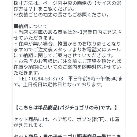
採寸方法は、ページ内中央の画像の【サイズの選
び方は？】をご覧ください。
※衣装ごとの袖丈の長さもご参照ください。
■納期について
・当店に在庫のある商品は2～3営業日内に発送さ
せていただきます。
・在庫が無い場合、韓国からのお取り寄せとなり
ますのでご注文後スタッフよりお電話又はメール
にて納期に関してご案内させていただきます。
・お急ぎのお客様はご注文前にご連絡を頂ければ
在庫や納期についてのご案内を随時対応させてい
ただきます。
TEL：0294-53-3773 平日午前9時～午後5時ま
で。土日祝日は定休日となっております。
【こちらは単品商品(パジチョゴリのみ)です。】
セット商品には、ヘア飾り、ポソン(靴下)、巾着
が含まれます。
セット商品・男の子チョゴリ販売商品一覧はこち