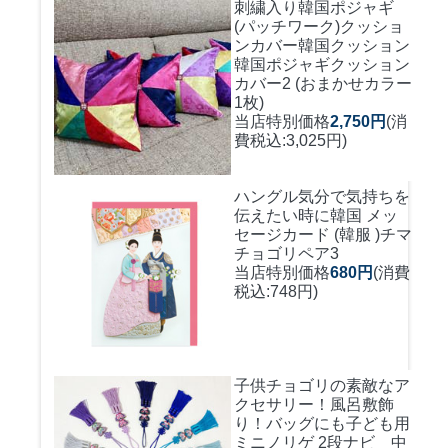
刺繍入り韓国ポジャギ
(パッチワーク)クッショ
ンカバー
韓国クッション
韓国ポジャギクッション
カバー2 (おまかせカラー
1枚)
当店特別価格
2,750円
(消
費税込:3,025円)
ハングル気分で気持ちを
伝えたい時に
韓国 メッ
セージカード (韓服 )チマ
チョゴリペア3
当店特別価格
680円
(消費
税込:748円)
子供チョゴリの素敵なア
クセサリー！風呂敷飾
り！バッグにも
子ども用
ミニノリゲ 2段ナビ 中