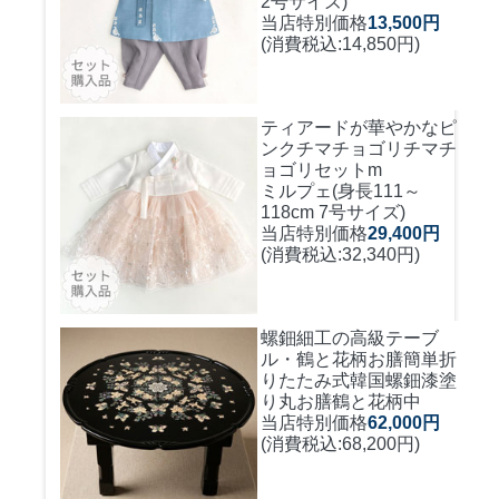
2号サイズ)
当店特別価格
13,500円
(消費税込:14,850円)
ティアードが華やかなピ
ンクチマチョゴリ
チマチ
ョゴリセットm
ミルプェ(身長111～
118cm 7号サイズ)
当店特別価格
29,400円
(消費税込:32,340円)
螺鈿細工の高級テーブ
ル・鶴と花柄お膳簡単折
りたたみ式
韓国螺鈿漆塗
り丸お膳鶴と花柄中
当店特別価格
62,000円
(消費税込:68,200円)