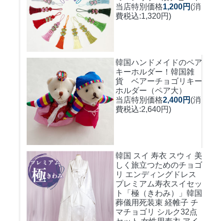
当店特別価格
1,200円
(消
費税込:1,320円)
韓国ハンドメイドのペア
キーホルダー！
韓国雑
貨 ベアーチョゴリキー
ホルダー（ペア大）
当店特別価格
2,400円
(消
費税込:2,640円)
韓国 スイ 寿衣 スウィ 美
しく旅立つためのチョゴ
リ エンディングドレス
プレミアム寿衣スイセッ
ト「極（きわみ）」韓国
葬儀用死装束 経帷子 チ
マチョゴリ シルク32点