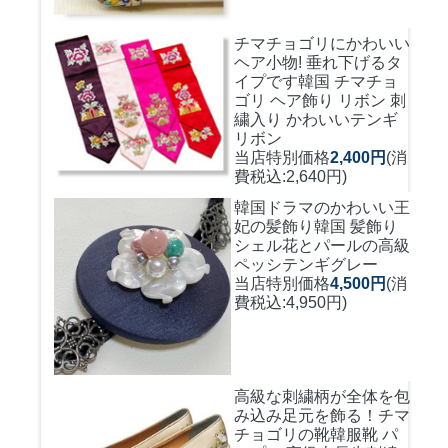
チマチョゴリにかわいい
ヘア小物! 垂れ下げるタ
イプです
韓国 チマチョ
ゴリ ヘア飾り リボン 刺
繍入り かわいいテンギ
リボン
当店特別価格
2,400円
(消
費税込:2,640円)
韓国ドラマのかわいい王
妃の髪飾り
韓国 髪飾り
シェル花とパールの高級
ペッシテンギグレー
当店特別価格
4,500円
(消
費税込:4,950円)
高級な刺繍柄が全体を包
み込み足元を飾る！
チマ
チョゴリの靴韓服靴 パ