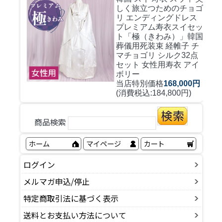
しく旅立つためのチョゴ
リ エンディングドレス
プレミアム寿衣スイセッ
ト「極（きわみ）」韓国
葬儀用死装束 経帷子 チ
マチョゴリ シルク32点
セット 女性用寿衣 アイ
ボリー
当店特別価格
168,000円
(消費税込:184,800円)
商品検索
ホーム
マイページ
カート
ログイン
メルマガ申込/停止
特定商取引法に基づく表示
送料とお支払い方法について