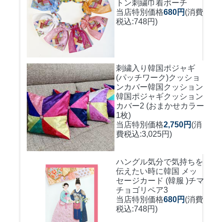
トン刺繍巾着ポーチ
当店特別価格
680円
(消費
税込:748円)
刺繍入り韓国ポジャギ
(パッチワーク)クッショ
ンカバー
韓国クッション
韓国ポジャギクッション
カバー2 (おまかせカラー
1枚)
当店特別価格
2,750円
(消
費税込:3,025円)
ハングル気分で気持ちを
伝えたい時に
韓国 メッ
セージカード (韓服 )チマ
チョゴリペア3
当店特別価格
680円
(消費
税込:748円)