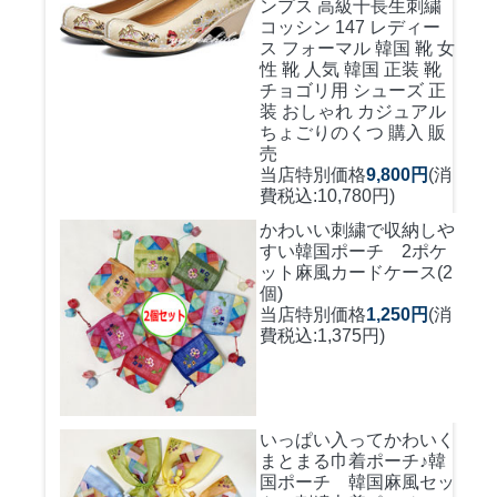
ンプス 高級十長生刺繍
コッシン 147 レディー
ス フォーマル 韓国 靴 女
性 靴 人気 韓国 正装 靴
チョゴリ用 シューズ 正
装 おしゃれ カジュアル
ちょごりのくつ 購入 販
売
当店特別価格
9,800円
(消
費税込:10,780円)
かわいい刺繍で収納しや
すい
韓国ポーチ 2ポケ
ット麻風カードケース(2
個)
当店特別価格
1,250円
(消
費税込:1,375円)
いっぱい入ってかわいく
まとまる巾着ポーチ♪
韓
国ポーチ 韓国麻風セッ