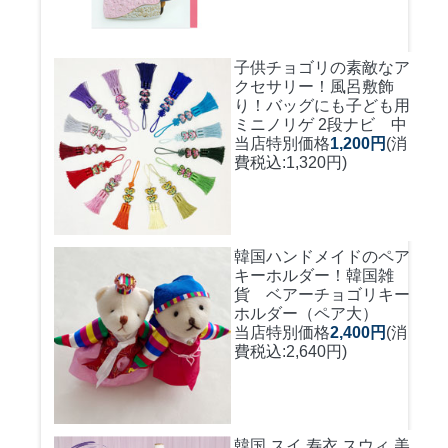
子供チョゴリの素敵なア
クセサリー！風呂敷飾
り！バッグにも
子ども用
ミニノリゲ 2段ナビ 中
当店特別価格
1,200円
(消
費税込:1,320円)
韓国ハンドメイドのペア
キーホルダー！
韓国雑
貨 ベアーチョゴリキー
ホルダー（ペア大）
当店特別価格
2,400円
(消
費税込:2,640円)
韓国 スイ 寿衣 スウィ 美