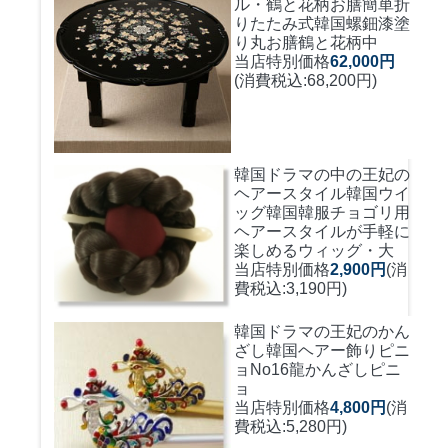
ル・鶴と花柄お膳簡単折
りたたみ式
韓国螺鈿漆塗
り丸お膳鶴と花柄中
当店特別価格
62,000円
(消費税込:68,200円)
韓国ドラマの中の王妃の
ヘアースタイル韓国ウイ
ッグ
韓国韓服チョゴリ用
ヘアースタイルが手軽に
楽しめるウィッグ・大
当店特別価格
2,900円
(消
費税込:3,190円)
韓国ドラマの王妃のかん
ざし
韓国ヘアー飾りピニ
ョNo16龍かんざしピニ
ョ
当店特別価格
4,800円
(消
費税込:5,280円)