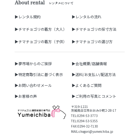
About rental
レンタルについて
▶レンタル規約
▶レンタルの流れ
▶チマチョゴリの着方（大人）
▶チマチョゴリの採寸方法
▶チマチョゴリの着方（子供）
▶チマチョゴリの選び方
▶夢市場からのご挨拶
▶会社概要/店舗情報
▶特定商取引法に基づく表示
▶送料/お支払い/配送方法
▶お問い合わせメール
▶よくあるご質問
▶お客様の声
▶ご利用の写真とコメント
〒319-1221
茨城県日立市おおみか町2-28-17
TEL:0294-53-3773
TEL:0294-53-5355
FAX:0294-32-7130
MAIL:chogori@yumeichiba.jp