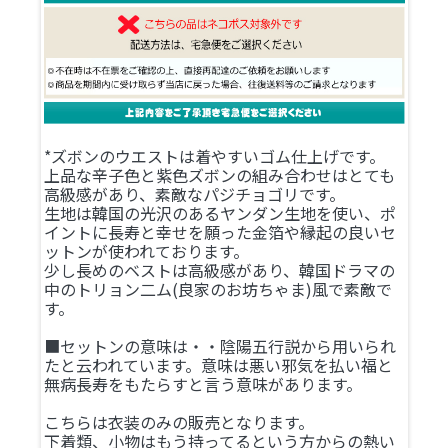
*ズボンのウエストは着やすいゴム仕上げです。
上品な辛子色と紫色ズボンの組み合わせはとても
高級感があり、素敵なパジチョゴリです。
生地は韓国の光沢のあるヤンダン生地を使い、ポ
イントに長寿と幸せを願った金箔や縁起の良いセ
ットンが使われております。
少し長めのベストは高級感があり、韓国ドラマの
中のトリョン二ム(良家のお坊ちゃま)風で素敵で
す。
■セットンの意味は・・陰陽五行説から用いられ
たと云われています。意味は悪い邪気を払い福と
無病長寿をもたらすと言う意味があります。
こちらは衣装のみの販売となります。
下着類、小物はもう持ってるという方からの熱い