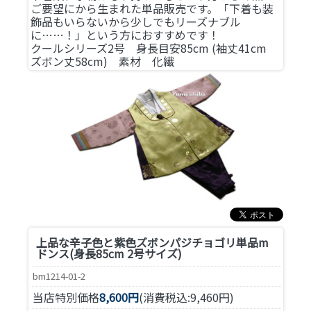
ご要望にから生まれた単品販売です。「下着も装
飾品もいらないから少しでもリーズナブル
に……！」という方におすすめです！
クールシリーズ2号 身長目安85cm (袖丈41cm
ズボン丈58cm) 素材 化繊
上品な辛子色と紫色ズボン
パジチョゴリ単品m
ドンス(身長85cm 2号サイズ)
bm1214-01-2
当店特別価格
8,600円
(消費税込:9,460円)