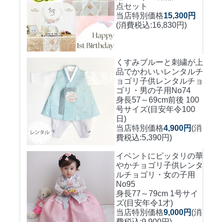
点セット
当店特別価格
15,300円
(消費税込:16,830円)
くすみブルーと刺繍が上
品でかわいいレンタルチ
ョゴリ
子供レンタルチョ
ゴリ・男の子用No74
身長57～69cm前後 100
号サイズ(目安年令100
日)
当店特別価格
4,900円
(消
費税込:5,390円)
イベントにピッタリの華
やかチョゴリ
子供レンタ
ルチョゴリ・女の子用
No95
身長77～79cm 1号サイ
ズ(目安年令1才)
当店特別価格
9,000円
(消
費税込:9,900円)