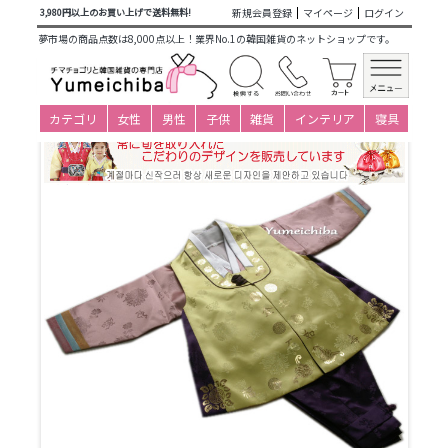
商品カテゴリ一覧
>
仕立て済み衣装(子ども用販売)
>
男の子新
新規会員登録
マイページ
ログイン
3,980円以上のお買い上げで送料無料!
作
>
ベビーチョゴリ(0才・1才・2才)
>
1-2才(身長80～89cm)
>
夢市場の商品点数は8,000点以上！業界No.1の韓国雑貨のネットショップです。
単品
> パジチョゴリ単品mドンス(身長85cm 2号サイズ)
カテゴリ
女性
男性
子供
雑貨
インテリア
寝具