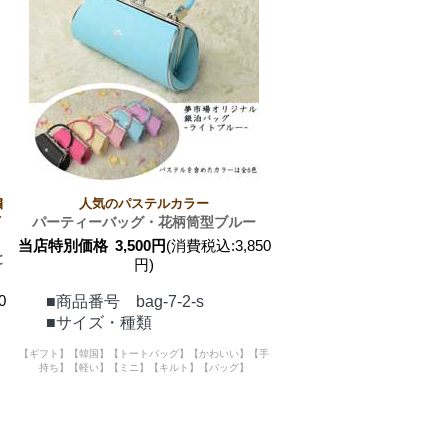
繍
人気のパステルカラー
イ
パーティーバッグ・花柄筒型ブルー
当店特別価格
3,500円
(消費税込:3,850
と
円)
0
■商品番号 bag-7-2-s
■サイズ・種類
【ギフト】【韓国】【トートバッグ】【かわいい】【手
持ち】【軽い】【ミニ】【キルト】【バッグ】