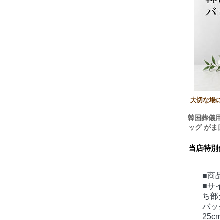
大切な場
韓国葬儀
ッグ がま
当店特別
■商品
■サ
ち部
バッ
25c