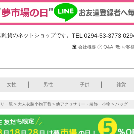
韓国雑貨のネットショップです。
TEL 0294-53-3773
029
会社概要
Q&A
お客
女性
男性
子供
雑貨
リ一覧 >
大人衣装小物下着
>
他アクセサリー・装飾・小物
> バッグ