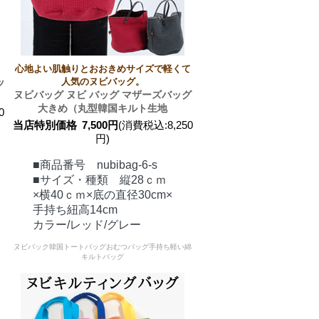
心地よい肌触りとおおきめサイズで軽くて
ッ
人気のヌビバッグ。
ヌビバッグ ヌビ バッグ マザーズバッグ
大きめ（丸型韓国キルト生地
0
当店特別価格
7,500円
(消費税込:8,250
円)
■商品番号 nubibag-6-s
■サイズ・種類 縦28ｃｍ
×横40ｃｍ×底の直径30cm×
手持ち紐高14cm
カラー/レッド/グレー
ヌビバック韓国トートバッグおむつバッグ手持ち軽い綿
キルトバッグ