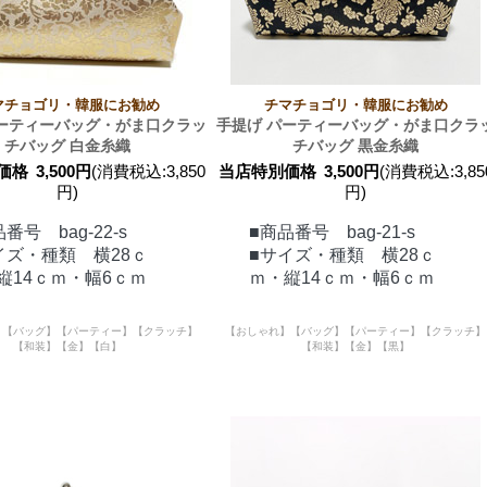
マチョゴリ・韓服にお勧め
チマチョゴリ・韓服にお勧め
パーティーバッグ・がま口クラッ
手提げ パーティーバッグ・がま口クラ
チバッグ 白金糸織
チバッグ 黒金糸織
価格
3,500円
(消費税込:3,850
当店特別価格
3,500円
(消費税込:3,85
円)
円)
番号 bag-22-s
■商品番号 bag-21-s
イズ・種類 横28ｃ
■サイズ・種類 横28ｃ
縦14ｃｍ・幅6ｃｍ
ｍ・縦14ｃｍ・幅6ｃｍ
】【バッグ】【パーティー】【クラッチ】
【おしゃれ】【バッグ】【パーティー】【クラッチ】
【和装】【金】【白】
【和装】【金】【黒】