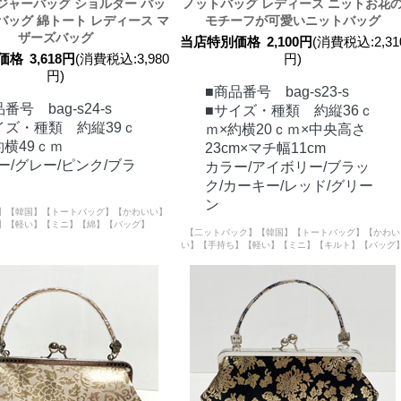
ジャーバッグ ショルダー バッ
ノットバッグ レディース ニットお花
バッグ 綿トート レディース マ
モチーフが可愛いニットバッグ
ザーズバッグ
当店特別価格
2,100円
(消費税込:2,31
価格
3,618円
(消費税込:3,980
円)
円)
■商品番号 bag-s23-s
番号 bag-s24-s
■サイズ・種類 約縦36ｃ
イズ・種類 約縦39ｃ
ｍ×約横20ｃｍ×中央高さ
約横49ｃｍ
23cm×マチ幅11cm
ー/グレー/ピンク/ブラ
カラー/アイボリー/ブラッ
ク/カーキー/レッド/グリー
ン
】【韓国】【トートバッグ】【かわいい】
】【軽い】【ミニ】【綿】【バッグ】
【二ットバック】【韓国】【トートバッグ】【かわい
い】【手持ち】【軽い】【ミニ】【キルト】【バッグ