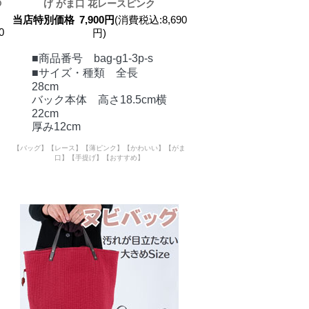
の
げ がま口 花レースピンク
当店特別価格
7,900円
(消費税込:8,690
0
円)
■商品番号 bag-g1-3p-s
■サイズ・種類 全長
28cm
バック本体 高さ18.5cm横
22cm
厚み12cm
【バッグ】【レース】【薄ピンク】【かわいい】【がま
口】【手提げ】【おすすめ】
】