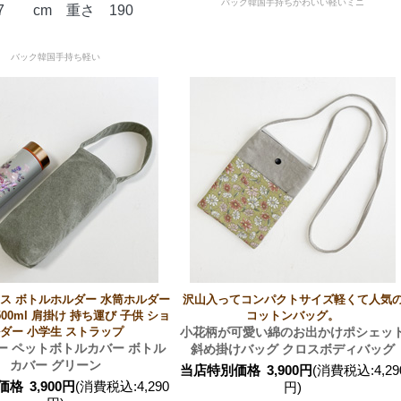
バック韓国手持ちかわいい軽いミニ
7 cm 重さ 190
バック韓国手持ち軽い
ス ボトルホルダー 水筒ホルダー
沢山入ってコンパクトサイズ軽くて人気
500ml 肩掛け 持ち運び 子供 ショ
コットンバッグ。
ダー 小学生 ストラップ
小花柄が可愛い綿のお出かけポシェッ
ー ペットボトルカバー ボトル
斜め掛けバッグ クロスボディバッグ
カバー グリーン
当店特別価格
3,900円
(消費税込:4,29
価格
3,900円
(消費税込:4,290
円)