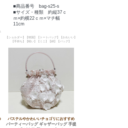
■商品番号 bag-s25-s
■サイズ・種類 約縦37ｃ
ｍ×約横22ｃｍ×マチ幅
11cm
手
【ショルダー】【韓国】【トートバッグ】【かわいい】
【手持ち】【軽い】【ミニ】【綿】【バッグ】
の
パステルやかわいいチョゴリにおすすめ
パーティーバッグ ギャザーバッグ 手提