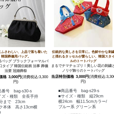
にふさわしい、上品で落ち着いた
伝統的な美しさを日常に。色鮮やかな刺
韓国葬儀用バッグ。
と揺れるタッセルが愛らしい、韓国スタ
用バッグ ブラックフォーマルバ
ルのトートバッグ
まるでチマチョゴリ！美しい花の刺繍
口タイプ 韓国伝統柄 法事 葬儀
ノリゲ飾りのトートバッグ
法要 冠婚葬祭
当店特別価格
3,000円
(消費税込:3,30
価格
3,000円
(消費税込:3,300
円)
円)
■商品番号 bag-s29-s
番号 bag-s30-s
■サイズ・種類 縦29cm
イズ・種類 全長手持
横24cm 幅11.5cmカラー/
分まで 23cm
ブルー系 グリーン系
ク本体 高さ13cm横
m