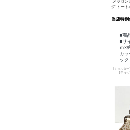
メッセン
グ トート
当店特別
■商品
■サ
ｍ×
カラ
ック
【ショルダー
【手持ち