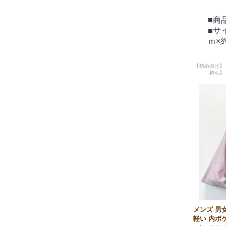
■商品
■サ
ｍ×
【斜め掛け】
持ち】
メンズ 男
軽い 内ポ