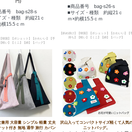
円)
■商品番号 bag-s26-s
番号 bag-s28-s
■サイズ・種類 約縦21ｃ
イズ・種類 約縦21ｃ
ｍ×約横15.5ｃｍ
約横15.5ｃｍ
【斜め掛け】【韓国】【ポシェット】【かわいい】【
持ち】【軽い】【ミニ】【綿】【バッグ】
【韓国】【ポシェット】【かわいい】【手
【軽い】【ミニ】【綿】【バッグ】
女兼用 大容量 シンプル 軽量 丈夫
沢山入ってコンパクトサイズ軽くて人気
ケット付き 無地 通学 旅行 カバン
ニットバッグ。