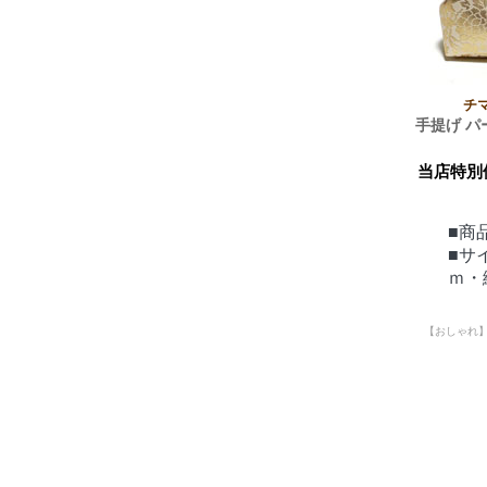
チ
手提げ 
当店特別
■商品
■サ
ｍ・
【おしゃれ