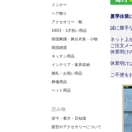
インナー
ヘア飾り
夏季休業
アクセサリー・靴
誠に勝手な
100日・1才祝い用品
ネット上
韓国舞踊・舞台衣装・小物
ご注文メ
韓国雑貨
休業明け
キッチン用品
休業明け
インテリア・家具収納
婚礼・お祝い用品
ご不便を
葬儀用品
ペット用品
読み物
採寸・着方・豆知識
髪型やアクセサリーについて