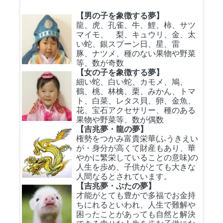
【男の子を象徴する夢】
龍、虎、孔雀、牛、鯉、柿、サツ
マイモ、 梨、キュウリ、金、太
い蛇、銀スプーン日、星、雷
豚、ナツメ、種のない果物や野菜
等、数が奇数
【女の子を象徴する夢】
細い蛇、白い蛇、カモメ、鳩、
鶴、桃、林檎、栗、みかん、トマ
ト、白菜、レタス貝、卵、金魚、
花、宝石アクセサリー、種のある
果物や野菜等、数が偶数
【吉兆夢・龍の夢】
権勢をつかみ富貴栄華(ふうきえい
が・身分が高くて財産もあり、華
やかに繁栄していることの意味)の
人生を歩め、子供がとても大きな
人間なるとされています。
【吉兆夢・ぶたの夢】
才能がとても豊かで多福でお金持
ちにれるといわれ、人生で難解や
困ったことがあっても自然と解決