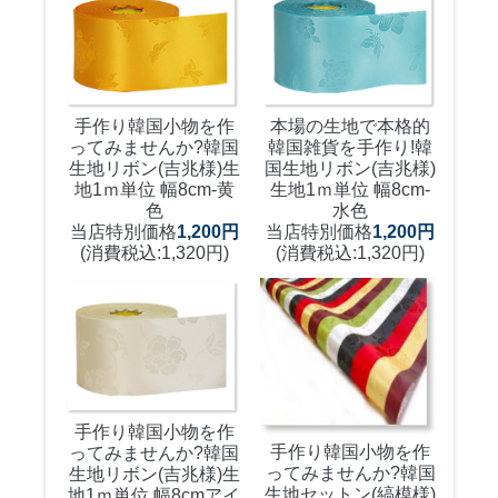
手作り韓国小物を作
本場の生地で本格的
ってみませんか?
韓国
韓国雑貨を手作り!
韓
生地リボン(吉兆様)生
国生地リボン(吉兆様)
地1ｍ単位 幅8cm-黄
生地1ｍ単位 幅8cm-
色
水色
当店特別価格
1,200円
当店特別価格
1,200円
(消費税込:1,320円)
(消費税込:1,320円)
手作り韓国小物を作
手作り韓国小物を作
ってみませんか?
韓国
ってみませんか?
韓国
生地リボン(吉兆様)生
生地セットン(縞模様)
地1ｍ単位 幅8cmアイ