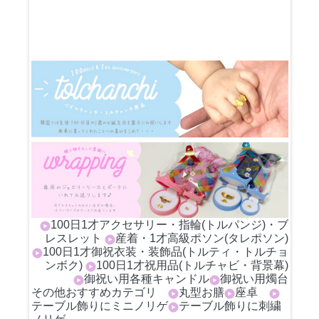
100日1才アクセサリー・指輪(トルパンジ)・ブ
レスレット
産着・1才高級ポソン(タレポソン)
100日1才御祝衣装・装飾品(トルティ・トルチョ
ンボク)
100日1才祝用品(トルチャビ・背景幕)
御祝い用各種キャンドル
御祝い用燭台
その他おすすめカテゴリ
丸型お膳
座卓
テーブル飾りにミニノリゲ
テーブル飾りに刺繍