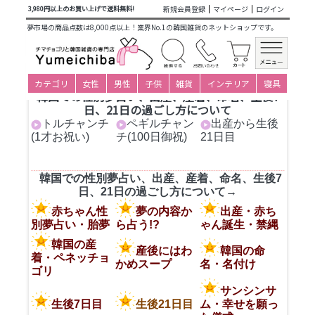
商品カテゴリ一覧
>
採寸着方豆知識
> 子供の御祝い(出産～生
新規会員登録
マイページ
ログイン
3,980円以上のお買い上げで送料無料!
後21日目)
夢市場の商品点数は8,000点以上！業界No.1の韓国雑貨のネットショップです。
カテゴリ
女性
男性
子供
雑貨
インテリア
寝具
韓国での性別夢占い、出産、産着、命名、生後7
日、21日の過ごし方について
トルチャンチ
ペギルチャン
出産から生後
(1才お祝い)
チ(100日御祝)
21日目
韓国での性別夢占い、出産、産着、命名、生後7
日、21日の過ごし方について→
赤ちゃん性
夢の内容か
出産・赤ち
別夢占い・胎夢
ら占う!?
ゃん誕生・禁縄
韓国の産
産後にはわ
韓国の命
着・ペネッチョ
かめスープ
名・名付け
ゴリ
サンシンサ
生後7日目
生後21日目
ム・幸せを願っ