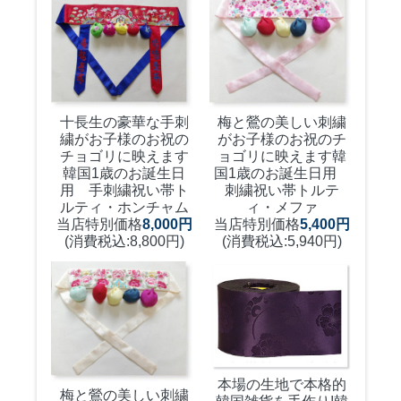
十長生の豪華な手刺
梅と鶯の美しい刺繍
繍がお子様のお祝の
がお子様のお祝のチ
チョゴリに映えます
ョゴリに映えます
韓
韓国1歳のお誕生日
国1歳のお誕生日用
用 手刺繍祝い帯ト
刺繍祝い帯トルテ
ルティ・ホンチャム
ィ・メファ
当店特別価格
8,000円
当店特別価格
5,400円
(消費税込:8,800円)
(消費税込:5,940円)
本場の生地で本格的
梅と鶯の美しい刺繍