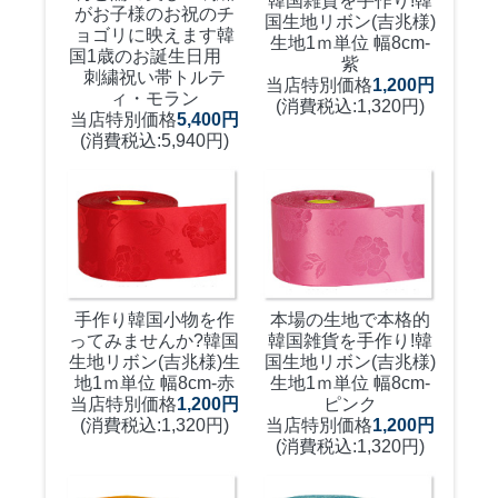
韓国雑貨を手作り!
韓
がお子様のお祝のチ
国生地リボン(吉兆様)
ョゴリに映えます
韓
生地1ｍ単位 幅8cm-
国1歳のお誕生日用
紫
刺繍祝い帯トルテ
当店特別価格
1,200円
ィ・モラン
(消費税込:1,320円)
当店特別価格
5,400円
(消費税込:5,940円)
手作り韓国小物を作
本場の生地で本格的
ってみませんか?
韓国
韓国雑貨を手作り!
韓
生地リボン(吉兆様)生
国生地リボン(吉兆様)
地1ｍ単位 幅8cm-赤
生地1ｍ単位 幅8cm-
当店特別価格
1,200円
ピンク
(消費税込:1,320円)
当店特別価格
1,200円
(消費税込:1,320円)