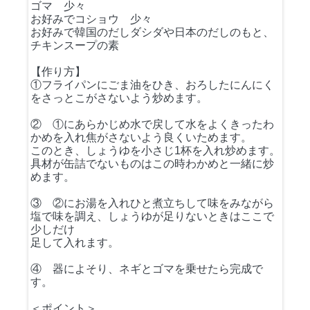
ゴマ 少々
お好みでコショウ 少々
お好みで韓国のだしダシダや日本のだしのもと、
チキンスープの素
【作り方】
①フライパンにごま油をひき、おろしたにんにく
をさっとこがさないよう炒めます。
② ①にあらかじめ水で戻して水をよくきったわ
かめを入れ焦がさないよう良くいためます。
このとき、しょうゆを小さじ1杯を入れ炒めます。
具材が缶詰でないものはこの時わかめと一緒に炒
めます。
③ ②にお湯を入れひと煮立ちして味をみながら
塩で味を調え、しょうゆが足りないときはここで
少しだけ
足して入れます。
④ 器によそり、ネギとゴマを乗せたら完成で
す。
＜ポイント＞