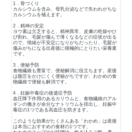
1．骨づくり
カルシウムを含み、母乳分泌などで失われがちな
カルシウムを補えます。
2．精神の安定
ヨウ素は欠乏すると、精神異常、皮膚の乾燥やひ
び割れ、毛髪が傷んで薄くなるなどの症状が出る
ので、情緒が不安定になりがちだったり、毛髪が
傷みがちになる出産後に積極的にとりたい栄養素
です。
3．便秘予防
食物繊維も豊富で、便秘解消に役立ちます。産後
は腹圧をかけにくく便秘がちですが、わかめの食
物繊維で便秘も解消です。
4．妊娠中毒症の後遺症予防
血圧降下作用のあるカリウムと、食物繊維のアル
ギンの働きが余分なナトリウムを排出し、妊娠中
毒症の1つである高血圧を防ぎます。
このような効果がたくさんある「わかめ」は産後
は本当におすすめの食材の1つです。