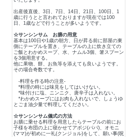
出産後直後、3日、7日、14日、21日、100日、1
歳に行うとと言われておりますが現在では100
日、1歳などで行うことが多いようです。
☆サンシンサム お膳の用意
基本は100日や1歳の朝方、日が昇る前に部屋の東
側にテーブルを置き、テーブルの上に炊き立ての
ご飯とわかめスープ、水、ナムル3個、箸スプーン
を3個用意する。
他に果物、餅、お魚等を添えても良いようです。
その場合奇数です。
-料理を作る時の注意-
*料理の時には味見をしてはいけない。
*味付けに塩、ニンニク、唐辛子は入れない。
*わかめスープにはお肉も入れないで、しょうゆ
とごま油少量で料理してください。
☆サンシンサム儀式の方法
お膳に乗せる料理を用意したらテーブルの前にお
子様を布団の上に寝かせてアボジ(パパ)、オモニ
(ママ)が初めに一礼(クンジョル)をして、願い事(呪