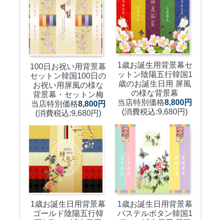
1歳お誕生用背景幕セ
100日お祝い用背景幕
ットン陰陽五行
韓国1
セットン
韓国100日の
歳のお誕生日用 屏風
お祝い用屏風の様な
の様な背景幕
背景幕・セットン梅
当店特別価格
8,800円
当店特別価格
8,800円
(消費税込:9,680円)
(消費税込:9,680円)
1歳お誕生日用背景幕
1歳お誕生日用背景幕
ゴールド陰陽五行
韓
パステルボタン
韓国1