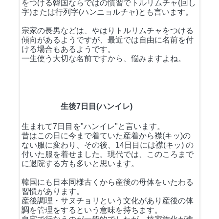
をつける韓国ならではの慣習でトルリムチャ(回し
字)または行列字(ハンニョルチャ)とも言います。
宗家の長男などは、やはりトルリムチャをつける
傾向があるようですが、最近では自由に名前を付
ける場合もあるようです。
一生使う大切な名前ですから、悩みますよね。
生後7日目(ハンイレ)
生まれて7日目を"ハンイレ"と言います。
昔はこの日に今まで着ていた産着から襟(キッ)の
ない服に変わり、その後、14日目には襟(キッ) の
付いた服を着せました。現代では、このころまで
に退院する方も多いと思います。
韓国にも日本同様古くから産後の母体をいたわる
習慣があります。
産後調理・サヌチョリという文化があり産後の体
調を管理をするという意味を持ちます。