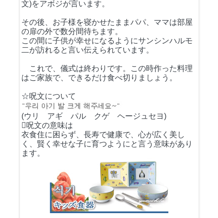
文)をアボジが言います。
その後、お子様を寝かせたままパパ、ママは部屋
の扉の外で数分間待ちます。
この間に子供が幸せになるようにサンシンハルモ
二が訪れると言い伝えられています。
これで、儀式は終わりです。この時作った料理
はご家族で、できるだけ食べ切りましょう。
☆呪文について
(ウリ アギ パル クゲ ヘージュセヨ)
呪文の意味は
衣食住に困らず、長寿で健康で、心が広く美し
く、賢く幸せな子に育つようにと言う意味があり
ます。