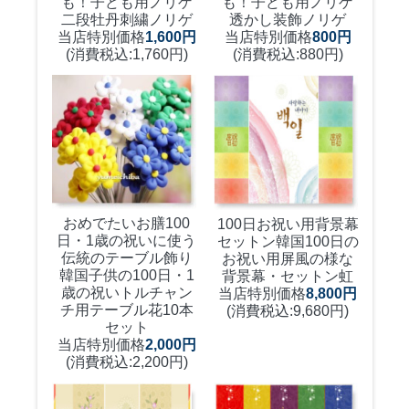
も！
子ども用ノリゲ
も！
子ども用ノリゲ
二段牡丹刺繍ノリゲ
透かし装飾ノリゲ
当店特別価格
1,600円
当店特別価格
800円
(消費税込:1,760円)
(消費税込:880円)
おめでたいお膳100
100日お祝い用背景幕
日・1歳の祝いに使う
セットン
韓国100日の
伝統のテーブル飾り
お祝い用屏風の様な
韓国子供の100日・1
背景幕・セットン虹
歳の祝いトルチャン
当店特別価格
8,800円
チ用テーブル花10本
(消費税込:9,680円)
セット
当店特別価格
2,000円
(消費税込:2,200円)