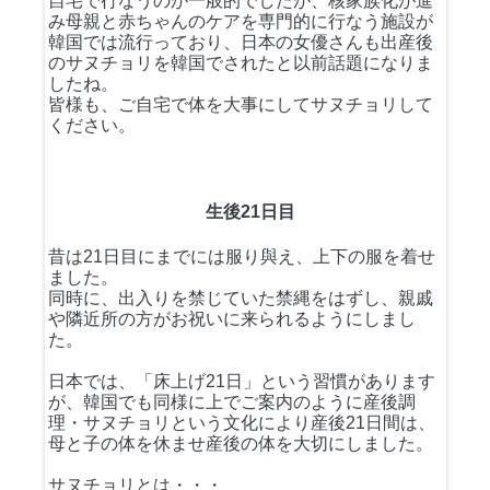
自宅で行なうのが一般的でしたが、核家族化が進
み母親と赤ちゃんのケアを専門的に行なう施設が
韓国では流行っており、日本の女優さんも出産後
のサヌチョリを韓国でされたと以前話題になりま
したね。
皆様も、ご自宅で体を大事にしてサヌチョリして
ください。
生後21日目
昔は21日目にまでには服り與え、上下の服を着せ
ました。
同時に、出入りを禁じていた禁縄をはずし、親戚
や隣近所の方がお祝いに来られるようにしまし
た。
日本では、「床上げ21日」という習慣があります
が、韓国でも同様に上でご案内のように産後調
理・サヌチョリという文化により産後21日間は、
母と子の体を休ませ産後の体を大切にしました。
サヌチョリとは・・・