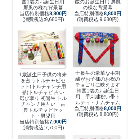
国1歳のお誕生日用
歳のお誕生日用 屏風
屏風の様な背景幕
の様な背景幕
当店特別価格
8,800円
当店特別価格
8,800円
(消費税込:9,680円)
(消費税込:9,680円)
十長生の豪華な手刺
1歳誕生日子供の将来
繍がお子様のお祝の
を占うトルチャビセ
チョゴリに映えます
ット(トルチャンチ用
韓国1歳のお誕生日
品)
トルチャビ 占い
用 手刺繍祝い帯ト
選び取り 初誕生 トル
ルティ・ナムチャム
チャンチ用占い・古
当店特別価格
8,000円
典トルチャビセッ
(消費税込:8,800円)
ト・男児用
当店特別価格
7,000円
(消費税込:7,700円)