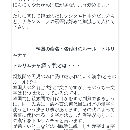
にんにくやわかめは焦がさないよう炒めましょ
う。
だしに関して韓国のだしダシダや日本のだしのも
と、チキンスープの素等は好みで加減して入れて
下さい。
韓国の命名・名付けのルール トルリ
ムチャ
トルリムチャ(回り字)とは・・・
親族間で男児のみに受け継がれていく漢字(とその
ルール)です。
韓国人の名前は大抵に文字ですが、そのうち一文
字はじつは決まっているのです。
韓国では親族間で何代目かをすぐ判別できるよう
に、同一氏族に一族本貫の何代目にはどの漢字を
使うという決まり事があります。その代によって
名前に使われる一文字が決まった漢字があり、こ
の漢字をトルリムチャと言います。
兄弟・いとこなどの同親等に統一した漢字１文字