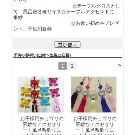
ノリゲ
テーブルクロスとし
て…風呂敷各種サイズ
テーブルアクセントに…
袱紗
お食い初めやプレゼ
ント…子供用食器
並び替え
子供の御祝い(出産～生後21日目)
>
1
2
お子様用チョゴリの
お子様用チョゴリの
素敵なアクセサリ
素敵なアクセサリ
ー！風呂敷飾りに
ー！風呂敷飾りに