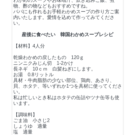
わかめのスープやお味噌汁、炊き込みご飯、煮
物、酢の物などもおすすめですね。
パパにも作れるお手軽わかめスープの作り方ご案
内いたします。愛情を込めて作ってみてくださ
い。
産後に食べたい 韓国わかめスープレシピ
【材料】4人分
乾燥わかめの戻したもの 120ｇ
ニンニクみじん切 1-2かけ
長ネギ 10ｃｍ 白髪ねぎにします。
お湯 0.8リットル
具材・牛肉脂肪の少ない部位、鶏肉、あさり、
貝、ホタテ、等いずれか1つを具材に使ってくださ
い。
私は忙しいとき私はホタテの缶詰やツナ缶等も使
います。
【調味料】
ごま油 小さじ2
しょうゆ 適量
塩 適量