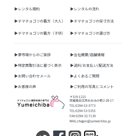
▶レンタル規約
▶レンタルの流れ
▶チマチョゴリの着方（大人）
▶チマチョゴリの採寸方法
▶チマチョゴリの着方（子供）
▶チマチョゴリの選び方
▶夢市場からのご挨拶
▶会社概要/店舗情報
▶特定商取引法に基づく表示
▶送料/お支払い/配送方法
▶お問い合わせメール
▶よくあるご質問
▶お客様の声
▶ご利用の写真とコメント
〒319-1221
茨城県日立市おおみか町2-28-17
TEL:0294-53-3773
TEL:0294-53-5355
FAX:0294-32-7130
MAIL:chogori@yumeichiba.jp