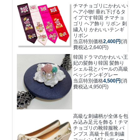
チマチョゴリにかわいい
ヘア小物! 垂れ下げるタ
イプです
韓国 チマチョ
ゴリ ヘア飾り リボン 刺
繍入り かわいいテンギ
リボン
当店特別価格
2,400円
(消
費税込:2,640円)
韓国ドラマのかわいい王
妃の髪飾り
韓国 髪飾り
シェル花とパールの高級
ペッシテンギグレー
当店特別価格
4,500円
(消
費税込:4,950円)
高級な刺繍柄が全体を包
み込み足元を飾る！
チマ
チョゴリの靴韓服靴 パ
ンプス 高級十長生刺繍
コッシン 147 レディー