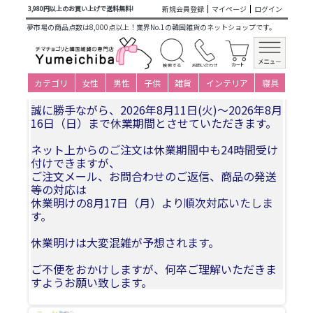
商品カテゴリ一覧
>
韓国雑貨
>
葬儀用品
>
葬儀・祭礼・供養
新規会員登録
マイページ
ログイン
3,980円以上のお買い上げで送料無料!
用品
> 冥銭 日本 冥銭 韓国 お棺に入れるお金 あの世のお金 六
夢市場の商品点数は8,000点以上！業界No.1の韓国雑貨のネットショップです。
文銭 三途の渡し賃 模造紙幣 冥銭札束・紙銭5万貫(100枚1束)
(韓国葬儀用品)
夏季休業についてお知らせ
カテゴリ
女性
男性
子供
雑貨
インテリア
寝具
誠に勝手ながら、2026年8月11日(火)〜2026年8月
16日（日）まで休業期間とさせていただきます。
ネット上からのご注文は休業期間中も24時間受け
付けできますが、
ご注文メール、お問合わせのご返信、商品の発送
等の対応は
休業明けの8月17日（月）より順次対応いたしま
す。
休業明けは大変混雑が予想されます。
ご不便をおかけしますが、何卒ご理解いただきま
すようお願い致します。