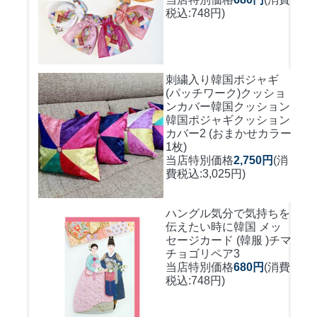
税込:748円)
刺繍入り韓国ポジャギ
(パッチワーク)クッショ
ンカバー
韓国クッション
韓国ポジャギクッション
カバー2 (おまかせカラー
1枚)
当店特別価格
2,750円
(消
費税込:3,025円)
ハングル気分で気持ちを
伝えたい時に
韓国 メッ
セージカード (韓服 )チマ
チョゴリペア3
当店特別価格
680円
(消費
税込:748円)