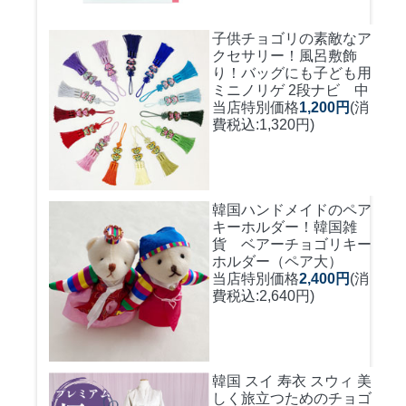
子供チョゴリの素敵なア
クセサリー！風呂敷飾
り！バッグにも
子ども用
ミニノリゲ 2段ナビ 中
当店特別価格
1,200円
(消
費税込:1,320円)
韓国ハンドメイドのペア
キーホルダー！
韓国雑
貨 ベアーチョゴリキー
ホルダー（ペア大）
当店特別価格
2,400円
(消
費税込:2,640円)
韓国 スイ 寿衣 スウィ 美
しく旅立つためのチョゴ