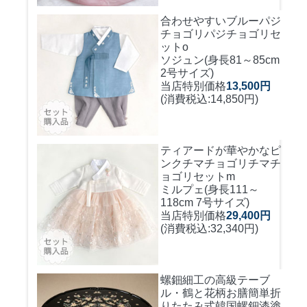
合わせやすいブルーパジ
チョゴリ
パジチョゴリセ
ットo
ソジュン(身長81～85cm
2号サイズ)
当店特別価格
13,500円
(消費税込:14,850円)
ティアードが華やかなピ
ンクチマチョゴリ
チマチ
ョゴリセットm
ミルプェ(身長111～
118cm 7号サイズ)
当店特別価格
29,400円
(消費税込:32,340円)
螺鈿細工の高級テーブ
ル・鶴と花柄お膳簡単折
りたたみ式
韓国螺鈿漆塗