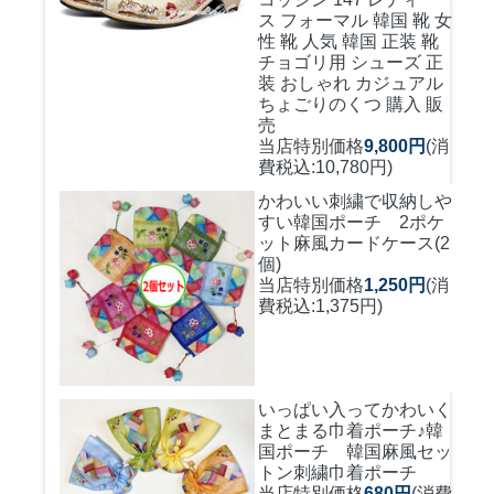
ス フォーマル 韓国 靴 女
性 靴 人気 韓国 正装 靴
チョゴリ用 シューズ 正
装 おしゃれ カジュアル
ちょごりのくつ 購入 販
売
当店特別価格
9,800円
(消
費税込:10,780円)
かわいい刺繍で収納しや
すい
韓国ポーチ 2ポケ
ット麻風カードケース(2
個)
当店特別価格
1,250円
(消
費税込:1,375円)
いっぱい入ってかわいく
まとまる巾着ポーチ♪
韓
国ポーチ 韓国麻風セッ
トン刺繍巾着ポーチ
当店特別価格
680円
(消費