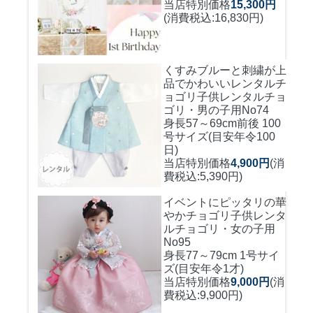
当店特別価格
15,300円
(消費税込:16,830円)
くすみブルーと刺繍が上
品でかわいいレンタルチ
ョゴリ
子供レンタルチョ
ゴリ・男の子用No74
身長57～69cm前後 100
号サイズ(目安年令100
日)
当店特別価格
4,900円
(消
費税込:5,390円)
イベントにピッタリの華
やかチョゴリ
子供レンタ
ルチョゴリ・女の子用
No95
身長77～79cm 1号サイ
ズ(目安年令1才)
当店特別価格
9,000円
(消
費税込:9,900円)