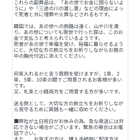
これらの副葬品は、「あの世でお金に困らないよ
うに」や「三途の川の渡し賃」などの理由によっ
て死者と共に埋葬や火葬などされるもです。
韓国では、あの世への旅路は遠く、山や川を渡
り、あの世についても現世で行った罪は、このお
金で支払うと考えられているようです。
死者があの世で幸福を受け、裕福に暮らせるよう
にと、大切な方の旅立ちをお祈りしながらお棺の
中の胸元付近に添えてください。
何束入れるかと言う質問を受けますが、1束、2
束、5束、10束の間でご用意されるお客様が多い
です。
又、札束と小銭両方をご用意する方が多いです。
送る側として、大切な方の旅立ちをお祈りしなが
ら見守るために冥銭も一緒に収めてください。
■弊社が土日祝日がお休みの為、急な発送には対
応できない場合がございます。緊急の場合はお電
話下さい。
また、、お急ぎの方は、購入手続時に配送方法