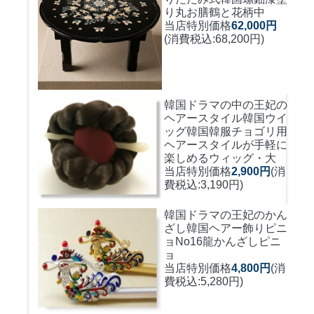
り丸お膳鶴と花柄中
当店特別価格
62,000円
(消費税込:68,200円)
韓国ドラマの中の王妃の
ヘアースタイル韓国ウイ
ッグ
韓国韓服チョゴリ用
ヘアースタイルが手軽に
楽しめるウィッグ・大
当店特別価格
2,900円
(消
費税込:3,190円)
韓国ドラマの王妃のかん
ざし
韓国ヘアー飾りピニ
ョNo16龍かんざしピニ
ョ
当店特別価格
4,800円
(消
費税込:5,280円)