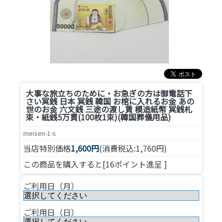
大事な旅立ちのために・お急ぎの方は御電話下
さい
冥銭 日本 冥銭 韓国 お棺に入れるお金 あの
世のお金 六文銭 三途の渡し賃 模造紙幣 冥銭札
束・紙銭5万貫(100枚1束)(韓国葬儀用品)
meisen-1-s
当店特別価格
1,600円
(消費税込:1,760円)
この商品を購入すると[16ポイント進呈 ]
ご利用日（月）
ご利用日（日）