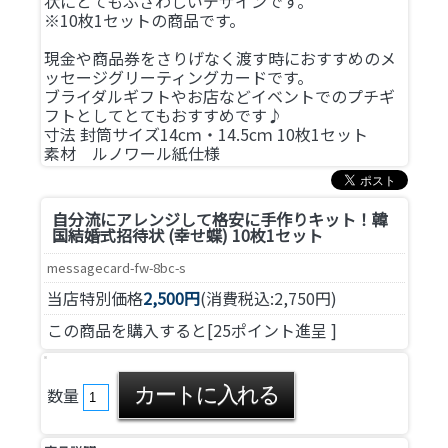
状にとてもふさわしいデザインです。
※10枚1セットの商品です。
現金や商品券をさりげなく渡す時におすすめのメ
ッセージグリーティングカードです。
ブライダルギフトやお店などイベントでのプチギ
フトとしてとてもおすすめです♪
寸法 封筒サイズ14cｍ・14.5cｍ 10枚1セット
素材 ルノワール紙仕様
自分流にアレンジして格安に手作りキット！
韓
国結婚式招待状 (幸せ蝶) 10枚1セット
messagecard-fw-8bc-s
当店特別価格
2,500円
(消費税込:2,750円)
この商品を購入すると[25ポイント進呈 ]
数量