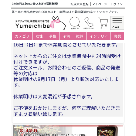
商品カテゴリ一覧
>
韓国雑貨
>
日用品・文房具
> 韓国結婚式
新規会員登録
マイページ
ログイン
3,980円以上のお買い上げで送料無料!
招待状 (幸せ蝶) 10枚1セット
夢市場の商品点数は8,000点以上！業界No.1の韓国雑貨のネットショップです。
夏季休業についてお知らせ
カテゴリ
女性
男性
子供
雑貨
インテリア
寝具
誠に勝手ながら、2026年8月11日(火)〜2026年8月
16日（日）まで休業期間とさせていただきます。
ネット上からのご注文は休業期間中も24時間受け
付けできますが、
ご注文メール、お問合わせのご返信、商品の発送
等の対応は
休業明けの8月17日（月）より順次対応いたしま
す。
休業明けは大変混雑が予想されます。
ご不便をおかけしますが、何卒ご理解いただきま
すようお願い致します。