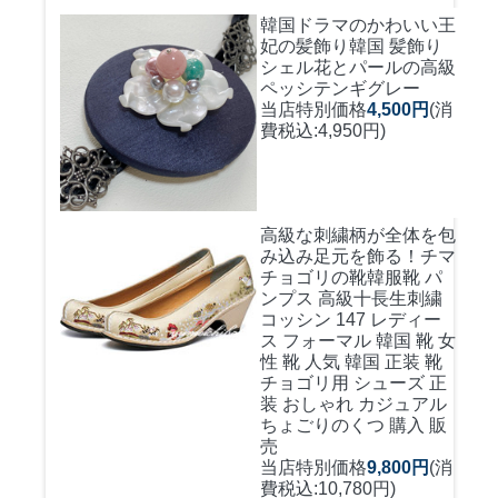
韓国ドラマのかわいい王
妃の髪飾り
韓国 髪飾り
シェル花とパールの高級
ペッシテンギグレー
当店特別価格
4,500円
(消
費税込:4,950円)
高級な刺繍柄が全体を包
み込み足元を飾る！
チマ
チョゴリの靴韓服靴 パ
ンプス 高級十長生刺繍
コッシン 147 レディー
ス フォーマル 韓国 靴 女
性 靴 人気 韓国 正装 靴
チョゴリ用 シューズ 正
装 おしゃれ カジュアル
ちょごりのくつ 購入 販
売
当店特別価格
9,800円
(消
費税込:10,780円)