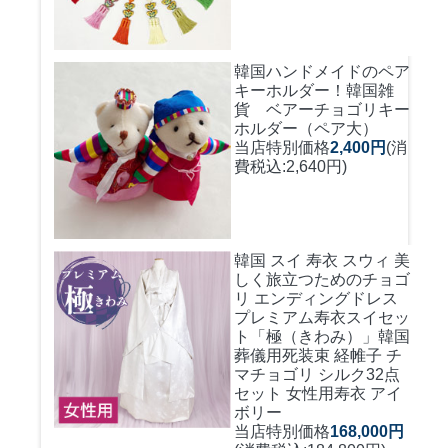
韓国ハンドメイドのペア
キーホルダー！
韓国雑
貨 ベアーチョゴリキー
ホルダー（ペア大）
当店特別価格
2,400円
(消
費税込:2,640円)
韓国 スイ 寿衣 スウィ 美
しく旅立つためのチョゴ
リ エンディングドレス
プレミアム寿衣スイセッ
ト「極（きわみ）」韓国
葬儀用死装束 経帷子 チ
マチョゴリ シルク32点
セット 女性用寿衣 アイ
ボリー
当店特別価格
168,000円