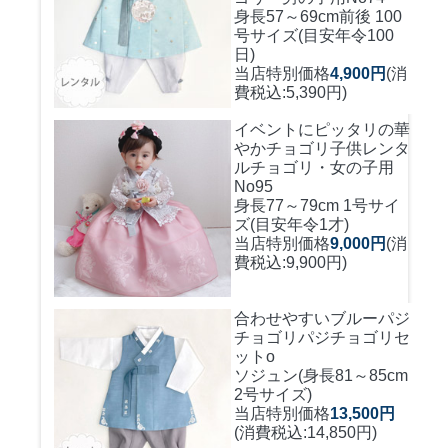
身長57～69cm前後 100
号サイズ(目安年令100
日)
当店特別価格
4,900円
(消
費税込:5,390円)
イベントにピッタリの華
やかチョゴリ
子供レンタ
ルチョゴリ・女の子用
No95
身長77～79cm 1号サイ
ズ(目安年令1才)
当店特別価格
9,000円
(消
費税込:9,900円)
合わせやすいブルーパジ
チョゴリ
パジチョゴリセ
ットo
ソジュン(身長81～85cm
2号サイズ)
当店特別価格
13,500円
(消費税込:14,850円)