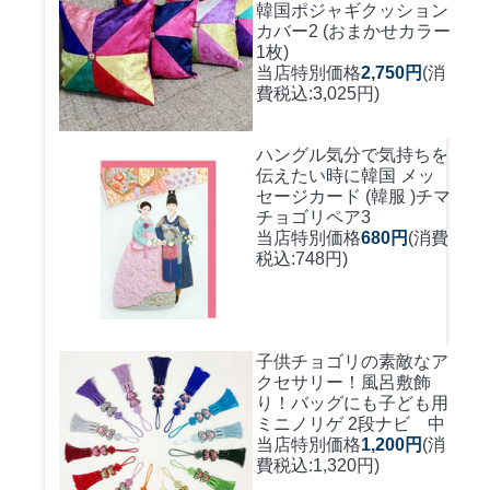
韓国ポジャギクッション
カバー2 (おまかせカラー
1枚)
当店特別価格
2,750円
(消
費税込:3,025円)
ハングル気分で気持ちを
伝えたい時に
韓国 メッ
セージカード (韓服 )チマ
チョゴリペア3
当店特別価格
680円
(消費
税込:748円)
子供チョゴリの素敵なア
クセサリー！風呂敷飾
り！バッグにも
子ども用
ミニノリゲ 2段ナビ 中
当店特別価格
1,200円
(消
費税込:1,320円)