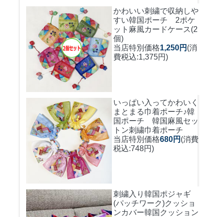
かわいい刺繍で収納しや
すい
韓国ポーチ 2ポケ
ット麻風カードケース(2
個)
当店特別価格
1,250円
(消
費税込:1,375円)
いっぱい入ってかわいく
まとまる巾着ポーチ♪
韓
国ポーチ 韓国麻風セッ
トン刺繍巾着ポーチ
当店特別価格
680円
(消費
税込:748円)
刺繍入り韓国ポジャギ
(パッチワーク)クッショ
ンカバー
韓国クッション