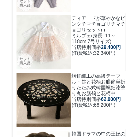
ティアードが華やかなピ
ンクチマチョゴリ
チマチ
ョゴリセットm
ミルプェ(身長111～
118cm 7号サイズ)
当店特別価格
29,400円
(消費税込:32,340円)
螺鈿細工の高級テーブ
ル・鶴と花柄お膳簡単折
りたたみ式
韓国螺鈿漆塗
り丸お膳鶴と花柄中
当店特別価格
62,000円
(消費税込:68,200円)
韓国ドラマの中の王妃の