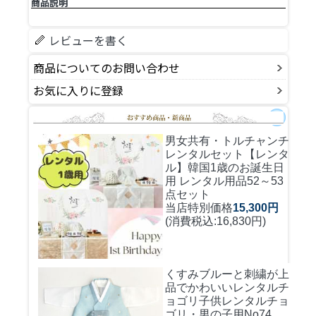
商品説明
レビューを書く
商品についてのお問い合わせ
お気に入りに登録
男女共有・トルチャンチ
レンタルセット
【レンタ
ル】韓国1歳のお誕生日
用 レンタル用品52～53
点セット
当店特別価格
15,300円
(消費税込:16,830円)
くすみブルーと刺繍が上
品でかわいいレンタルチ
ョゴリ
子供レンタルチョ
ゴリ・男の子用No74