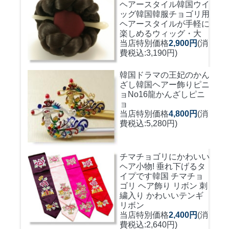
ヘアースタイル韓国ウイ
ッグ
韓国韓服チョゴリ用
ヘアースタイルが手軽に
楽しめるウィッグ・大
当店特別価格
2,900円
(消
費税込:3,190円)
韓国ドラマの王妃のかん
ざし
韓国ヘアー飾りピニ
ョNo16龍かんざしピニ
ョ
当店特別価格
4,800円
(消
費税込:5,280円)
チマチョゴリにかわいい
ヘア小物! 垂れ下げるタ
イプです
韓国 チマチョ
ゴリ ヘア飾り リボン 刺
繍入り かわいいテンギ
リボン
当店特別価格
2,400円
(消
費税込:2,640円)