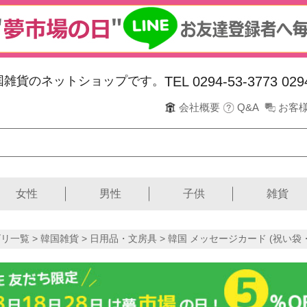
韓国雑貨のネットショップです。
TEL 0294-53-3773
029
会社概要
Q&A
お客
女性
男性
子供
雑貨
リ一覧 >
韓国雑貨
>
日用品・文房具
> 韓国 メッセージカード (祝い