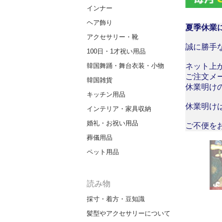
インナー
ヘア飾り
夏季休業
アクセサリー・靴
誠に勝手な
100日・1才祝い用品
ネット上
韓国舞踊・舞台衣装・小物
ご注文メ
韓国雑貨
休業明け
キッチン用品
休業明け
インテリア・家具収納
婚礼・お祝い用品
ご不便を
葬儀用品
ペット用品
読み物
採寸・着方・豆知識
髪型やアクセサリーについて