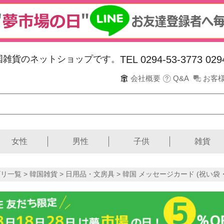
韓国雑貨のネットショップです。
TEL 0294-53-3773
029
会社概要
Q&A
お客
女性
男性
子供
雑貨
リ一覧 >
韓国雑貨
>
日用品・文房具
> 韓国 メッセージカード (祝い袋