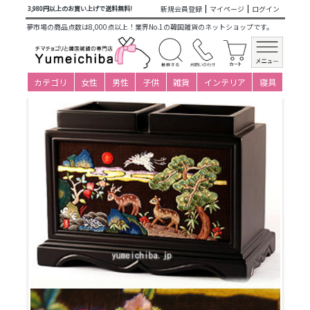
商品カテゴリ一覧
>
韓国雑貨
>
日用品・文房具
>
文房具
> 韓
新規会員登録
マイページ
ログイン
3,980円以上のお買い上げで送料無料!
国手刺繍ペン立て十長生図
夢市場の商品点数は8,000点以上！業界No.1の韓国雑貨のネットショップです。
カテゴリ
女性
男性
子供
雑貨
インテリア
寝具