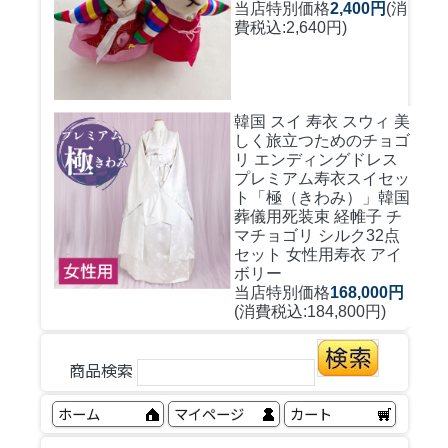
当店特別価格
2,400円
(消
費税込:2,640円)
韓国 スイ 寿衣 スウィ 美
しく旅立つためのチョゴ
リ エンディングドレス
プレミアム寿衣スイセッ
ト「極（きわみ）」韓国
葬儀用死装束 経帷子 チ
マチョゴリ シルク32点
セット 女性用寿衣 アイ
ボリー
当店特別価格
168,000円
(消費税込:184,800円)
商品検索
ホーム
マイページ
カート