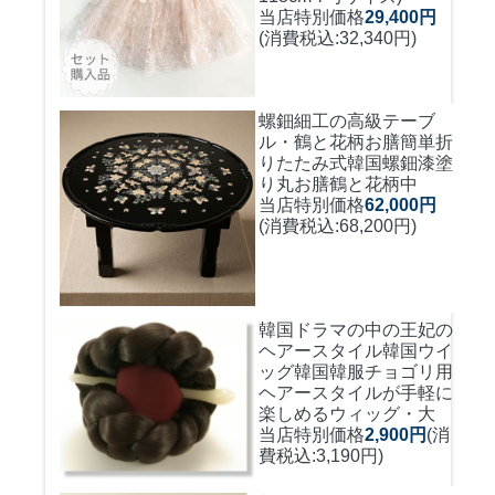
当店特別価格
29,400円
(消費税込:32,340円)
螺鈿細工の高級テーブ
ル・鶴と花柄お膳簡単折
りたたみ式
韓国螺鈿漆塗
り丸お膳鶴と花柄中
当店特別価格
62,000円
(消費税込:68,200円)
韓国ドラマの中の王妃の
ヘアースタイル韓国ウイ
ッグ
韓国韓服チョゴリ用
ヘアースタイルが手軽に
楽しめるウィッグ・大
当店特別価格
2,900円
(消
費税込:3,190円)