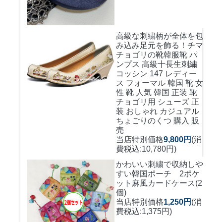
高級な刺繍柄が全体を包
み込み足元を飾る！
チマ
チョゴリの靴韓服靴 パ
ンプス 高級十長生刺繍
コッシン 147 レディー
ス フォーマル 韓国 靴 女
性 靴 人気 韓国 正装 靴
チョゴリ用 シューズ 正
装 おしゃれ カジュアル
ちょごりのくつ 購入 販
売
当店特別価格
9,800円
(消
費税込:10,780円)
かわいい刺繍で収納しや
すい
韓国ポーチ 2ポケ
ット麻風カードケース(2
個)
当店特別価格
1,250円
(消
費税込:1,375円)