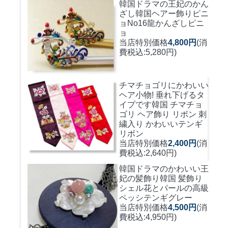
韓国ドラマの王妃のかん
ざし
韓国ヘアー飾りピニ
ョNo16龍かんざしピニ
ョ
当店特別価格
4,800円
(消
費税込:5,280円)
チマチョゴリにかわいい
ヘア小物! 垂れ下げるタ
イプです
韓国 チマチョ
ゴリ ヘア飾り リボン 刺
繍入り かわいいテンギ
リボン
当店特別価格
2,400円
(消
費税込:2,640円)
韓国ドラマのかわいい王
妃の髪飾り
韓国 髪飾り
シェル花とパールの高級
ペッシテンギグレー
当店特別価格
4,500円
(消
費税込:4,950円)