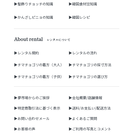
▶髪飾りチョッチの知識
▶韓国食材豆知識
▶かんざしピニョの知識
▶韓国レシピ
About rental
レンタルについて
▶レンタル規約
▶レンタルの流れ
▶チマチョゴリの着方（大人）
▶チマチョゴリの採寸方法
▶チマチョゴリの着方（子供）
▶チマチョゴリの選び方
▶夢市場からのご挨拶
▶会社概要/店舗情報
▶特定商取引法に基づく表示
▶送料/お支払い/配送方法
▶お問い合わせメール
▶よくあるご質問
▶お客様の声
▶ご利用の写真とコメント