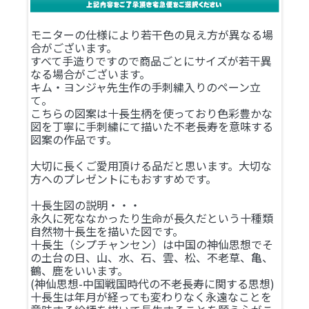
モニターの仕様により若干色の見え方が異なる場
合がございます。
すべて手造りですので商品ごとにサイズが若干異
なる場合がございます。
キム・ヨンジャ先生作の手刺繍入りのペーン立
て。
こちらの図案は十長生柄を使っており色彩豊かな
図を丁寧に手刺繍にて描いた不老長寿を意味する
図案の作品です。
大切に長くご愛用頂ける品だと思います。大切な
方へのプレゼントにもおすすめです。
十長生図の説明・・・
永久に死ななかったり生命が長久だという十種類
自然物十長生を描いた図です。
十長生（シプチャンセン）は中国の神仙思想でそ
の土台の日、山、水、石、雲、松、不老草、亀、
鶴、鹿をいいます。
(神仙思想-中国戦国時代の不老長寿に関する思想)
十長生は年月が経っても変わりなく永遠なことを