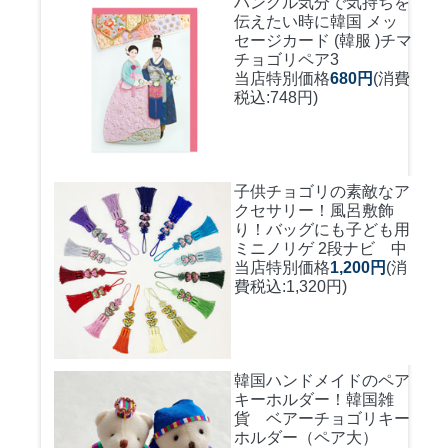
ハングル気分で気持ちを
伝えたい時に
韓国 メッ
セージカード (韓服 )チマ
チョゴリペア3
当店特別価格
680円
(消費
税込:748円)
子供チョゴリの素敵なア
クセサリー！風呂敷飾
り！バッグにも
子ども用
ミニノリゲ 2段ナビ 中
当店特別価格
1,200円
(消
費税込:1,320円)
韓国ハンドメイドのペア
キーホルダー！
韓国雑
貨 ベアーチョゴリキー
ホルダー（ペア大）