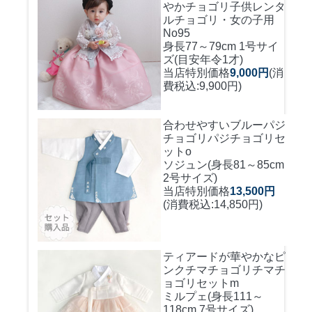
やかチョゴリ
子供レンタ
ルチョゴリ・女の子用
No95
身長77～79cm 1号サイ
ズ(目安年令1才)
当店特別価格
9,000円
(消
費税込:9,900円)
合わせやすいブルーパジ
チョゴリ
パジチョゴリセ
ットo
ソジュン(身長81～85cm
2号サイズ)
当店特別価格
13,500円
(消費税込:14,850円)
ティアードが華やかなピ
ンクチマチョゴリ
チマチ
ョゴリセットm
ミルプェ(身長111～
118cm 7号サイズ)