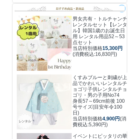
男女共有・トルチャンチ
レンタルセット
【レンタ
ル】韓国1歳のお誕生日
用 レンタル用品52～53
点セット
当店特別価格
15,300円
(消費税込:16,830円)
くすみブルーと刺繍が上
品でかわいいレンタルチ
ョゴリ
子供レンタルチョ
ゴリ・男の子用No74
身長57～69cm前後 100
号サイズ(目安年令100
日)
当店特別価格
4,900円
(消
費税込:5,390円)
イベントにピッタリの華