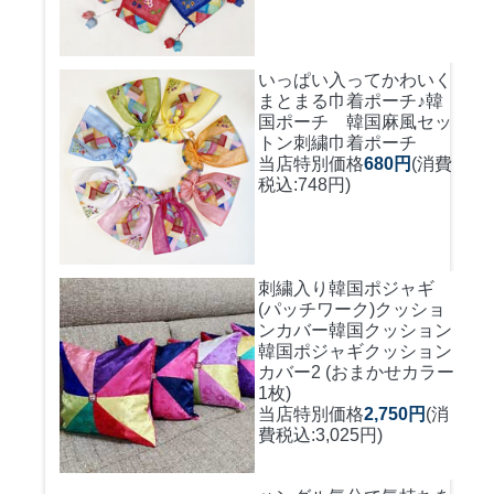
いっぱい入ってかわいく
まとまる巾着ポーチ♪
韓
国ポーチ 韓国麻風セッ
トン刺繍巾着ポーチ
当店特別価格
680円
(消費
税込:748円)
刺繍入り韓国ポジャギ
(パッチワーク)クッショ
ンカバー
韓国クッション
韓国ポジャギクッション
カバー2 (おまかせカラー
1枚)
当店特別価格
2,750円
(消
費税込:3,025円)