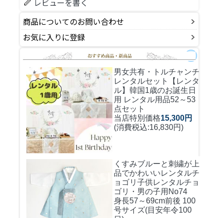
レビューを書く
商品についてのお問い合わせ
お気に入りに登録
男女共有・トルチャンチ
レンタルセット
【レンタ
ル】韓国1歳のお誕生日
用 レンタル用品52～53
点セット
当店特別価格
15,300円
(消費税込:16,830円)
くすみブルーと刺繍が上
品でかわいいレンタルチ
ョゴリ
子供レンタルチョ
ゴリ・男の子用No74
身長57～69cm前後 100
号サイズ(目安年令100