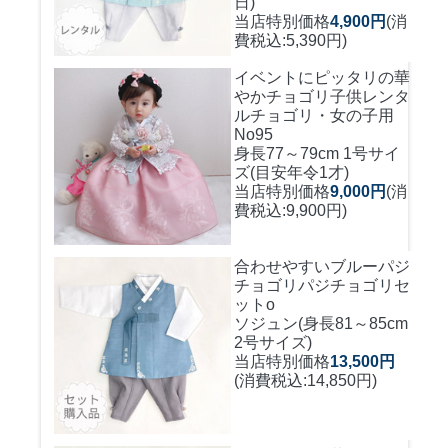
日)
当店特別価格
4,900円
(消
費税込:5,390円)
イベントにピッタリの華
やかチョゴリ
子供レンタ
ルチョゴリ・女の子用
No95
身長77～79cm 1号サイ
ズ(目安年令1才)
当店特別価格
9,000円
(消
費税込:9,900円)
合わせやすいブルーパジ
チョゴリ
パジチョゴリセ
ットo
ソジュン(身長81～85cm
2号サイズ)
当店特別価格
13,500円
(消費税込:14,850円)