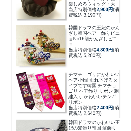
楽しめるウィッグ・大
当店特別価格
2,900円
(消
費税込:3,190円)
韓国ドラマの王妃のかん
ざし
韓国ヘアー飾りピニ
ョNo16龍かんざしピニ
ョ
当店特別価格
4,800円
(消
費税込:5,280円)
チマチョゴリにかわいい
ヘア小物! 垂れ下げるタ
イプです
韓国 チマチョ
ゴリ ヘア飾り リボン 刺
繍入り かわいいテンギ
リボン
当店特別価格
2,400円
(消
費税込:2,640円)
韓国ドラマのかわいい王
妃の髪飾り
韓国 髪飾り