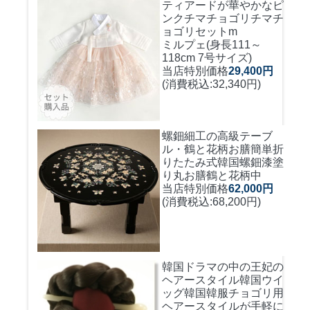
ティアードが華やかなピ
ンクチマチョゴリ
チマチ
ョゴリセットm
ミルプェ(身長111～
118cm 7号サイズ)
当店特別価格
29,400円
(消費税込:32,340円)
螺鈿細工の高級テーブ
ル・鶴と花柄お膳簡単折
りたたみ式
韓国螺鈿漆塗
り丸お膳鶴と花柄中
当店特別価格
62,000円
(消費税込:68,200円)
韓国ドラマの中の王妃の
ヘアースタイル韓国ウイ
ッグ
韓国韓服チョゴリ用
ヘアースタイルが手軽に