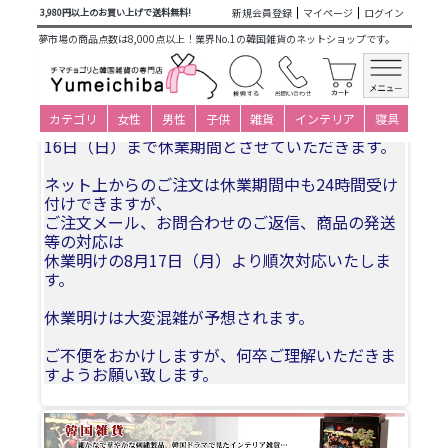
商品カテゴリ一覧
>
韓国雑貨
>
日用品・文房具
>
文房具
> 韓
新規会員登録
マイページ
ログイン
3,980円以上のお買い上げで送料無料!
国手刺繍ペンケース筆入れ・鶴
夢市場の商品点数は8,000点以上！業界No.1の韓国雑貨のネットショップです。
夏季休業についてお知らせ
カテゴリ
女性
男性
子供
雑貨
インテリア
寝具
誠に勝手ながら、2026年8月11日(火)〜2026年8月
16日（日）まで休業期間とさせていただきます。
ネット上からのご注文は休業期間中も24時間受け
付けできますが、
ご注文メール、お問合わせのご返信、商品の発送
等の対応は
休業明けの8月17日（月）より順次対応いたしま
す。
休業明けは大変混雑が予想されます。
ご不便をおかけしますが、何卒ご理解いただきま
すようお願い致します。