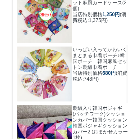
ット麻風カードケース(2
個)
当店特別価格
1,250円
(消
費税込:1,375円)
いっぱい入ってかわいく
まとまる巾着ポーチ♪
韓
国ポーチ 韓国麻風セッ
トン刺繍巾着ポーチ
当店特別価格
680円
(消費
税込:748円)
刺繍入り韓国ポジャギ
(パッチワーク)クッショ
ンカバー
韓国クッション
韓国ポジャギクッション
カバー2 (おまかせカラー
1枚)