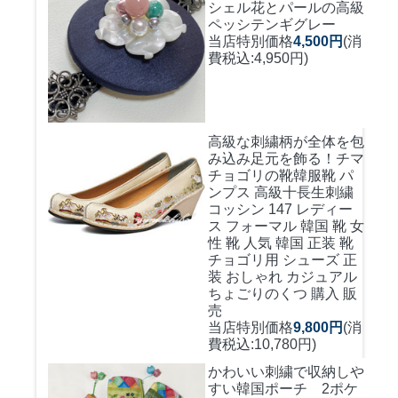
シェル花とパールの高級
ペッシテンギグレー
当店特別価格
4,500円
(消
費税込:4,950円)
高級な刺繍柄が全体を包
み込み足元を飾る！
チマ
チョゴリの靴韓服靴 パ
ンプス 高級十長生刺繍
コッシン 147 レディー
ス フォーマル 韓国 靴 女
性 靴 人気 韓国 正装 靴
チョゴリ用 シューズ 正
装 おしゃれ カジュアル
ちょごりのくつ 購入 販
売
当店特別価格
9,800円
(消
費税込:10,780円)
かわいい刺繍で収納しや
すい
韓国ポーチ 2ポケ