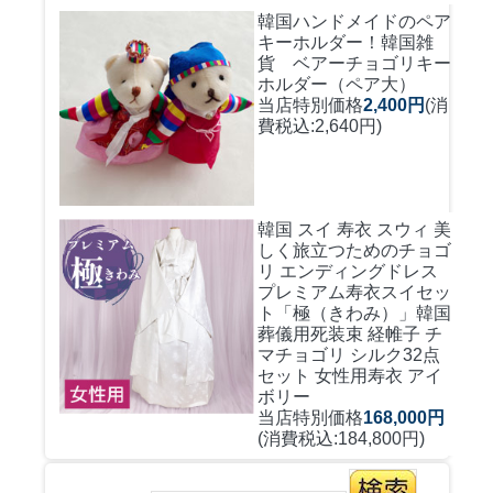
韓国ハンドメイドのペア
キーホルダー！
韓国雑
貨 ベアーチョゴリキー
ホルダー（ペア大）
当店特別価格
2,400円
(消
費税込:2,640円)
韓国 スイ 寿衣 スウィ 美
しく旅立つためのチョゴ
リ エンディングドレス
プレミアム寿衣スイセッ
ト「極（きわみ）」韓国
葬儀用死装束 経帷子 チ
マチョゴリ シルク32点
セット 女性用寿衣 アイ
ボリー
当店特別価格
168,000円
(消費税込:184,800円)