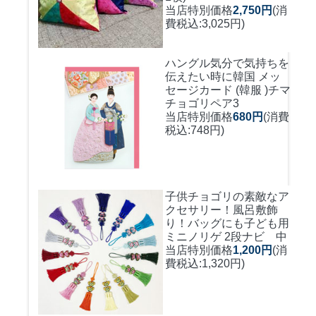
当店特別価格
2,750円
(消
費税込:3,025円)
ハングル気分で気持ちを
伝えたい時に
韓国 メッ
セージカード (韓服 )チマ
チョゴリペア3
当店特別価格
680円
(消費
税込:748円)
子供チョゴリの素敵なア
クセサリー！風呂敷飾
り！バッグにも
子ども用
ミニノリゲ 2段ナビ 中
当店特別価格
1,200円
(消
費税込:1,320円)