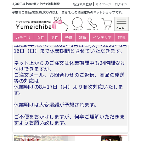
商品カテゴリ一覧
>
韓国雑貨
>
日用品・文房具
>
文房具
> 韓
新規会員登録
マイページ
ログイン
3,980円以上のお買い上げで送料無料!
国螺鈿 名刺入れ＆キーホルダーセット｜伝統工芸ギフト・龍
夢市場の商品点数は8,000点以上！業界No.1の韓国雑貨のネットショップです。
カードケース
夏季休業についてお知らせ
カテゴリ
女性
男性
子供
雑貨
インテリア
寝具
誠に勝手ながら、2026年8月11日(火)〜2026年8月
16日（日）まで休業期間とさせていただきます。
ネット上からのご注文は休業期間中も24時間受け
付けできますが、
ご注文メール、お問合わせのご返信、商品の発送
等の対応は
休業明けの8月17日（月）より順次対応いたしま
す。
休業明けは大変混雑が予想されます。
ご不便をおかけしますが、何卒ご理解いただきま
すようお願い致します。