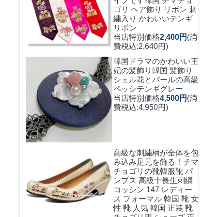
イプです
韓国 チマチョ
ゴリ ヘア飾り リボン 刺
繍入り かわいいテンギ
リボン
当店特別価格
2,400円
(消
費税込:2,640円)
韓国ドラマのかわいい王
妃の髪飾り
韓国 髪飾り
シェル花とパールの高級
ペッシテンギグレー
当店特別価格
4,500円
(消
費税込:4,950円)
高級な刺繍柄が全体を包
み込み足元を飾る！
チマ
チョゴリの靴韓服靴 パ
ンプス 高級十長生刺繍
コッシン 147 レディー
ス フォーマル 韓国 靴 女
性 靴 人気 韓国 正装 靴