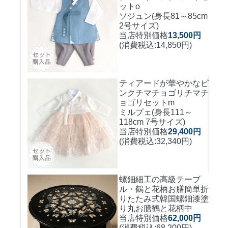
ットo
ソジュン(身長81～85cm
2号サイズ)
当店特別価格
13,500円
(消費税込:14,850円)
ティアードが華やかなピ
ンクチマチョゴリ
チマチ
ョゴリセットm
ミルプェ(身長111～
118cm 7号サイズ)
当店特別価格
29,400円
(消費税込:32,340円)
螺鈿細工の高級テーブ
ル・鶴と花柄お膳簡単折
りたたみ式
韓国螺鈿漆塗
り丸お膳鶴と花柄中
当店特別価格
62,000円
(消費税込:68,200円)