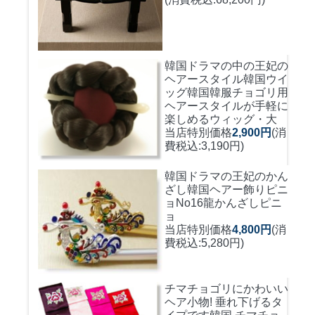
韓国ドラマの中の王妃の
ヘアースタイル韓国ウイ
ッグ
韓国韓服チョゴリ用
ヘアースタイルが手軽に
楽しめるウィッグ・大
当店特別価格
2,900円
(消
費税込:3,190円)
韓国ドラマの王妃のかん
ざし
韓国ヘアー飾りピニ
ョNo16龍かんざしピニ
ョ
当店特別価格
4,800円
(消
費税込:5,280円)
チマチョゴリにかわいい
ヘア小物! 垂れ下げるタ