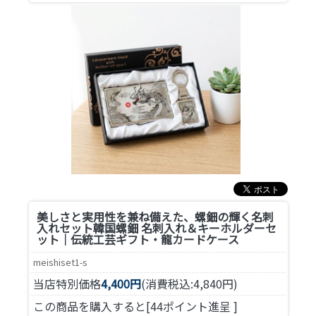
美しさと実用性を兼ね備えた、螺鈿の輝く名刺
入れセット
韓国螺鈿 名刺入れ＆キーホルダーセ
ット｜伝統工芸ギフト・龍カードケース
meishiset1-s
当店特別価格
4,400円
(消費税込:4,840円)
この商品を購入すると[44ポイント進呈 ]