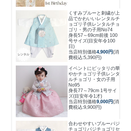
くすみブルーと刺繍が上
品でかわいいレンタルチ
ョゴリ
子供レンタルチョ
ゴリ・男の子用No74
身長57～69cm前後 100
号サイズ(目安年令100
日)
当店特別価格
4,900円
(消
費税込:5,390円)
イベントにピッタリの華
やかチョゴリ
子供レンタ
ルチョゴリ・女の子用
No95
身長77～79cm 1号サイ
ズ(目安年令1才)
当店特別価格
9,000円
(消
費税込:9,900円)
合わせやすいブルーパジ
チョゴリ
パジチョゴリセ