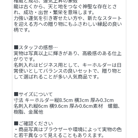
権威と成功、運気上昇の象徴
龍は古くから、天と地をつなぐ神聖な存在とさ
れ、成功・出世・繁栄を意味します。
力強い運気を引き寄せたい方や、新たなスタート
を迎える方への贈り物にもふさわしい縁起の良い
柄です。
■スタッフの感想…
実物は写真以上に輝きがあり、高級感のある仕上
がりです。
名刺入れはビジネス用として、キーホルダーは日
常使いとしてバランスの良いセットで、贈り物と
して選ばれることが多い人気商品です。
■サイズについて
寸法 キーホルダー縦8.5cm 横3cm 厚み0.3cm
名刺入れ縦6cm 横9.6cm 厚み0.6cm素材 螺鈿、
樹脂、金属他
■ご確認ください
・商品写真はブラウザーや環境によって実物の色
と若干異なって見えることもありえます。