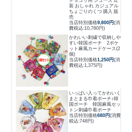
チョゴリ用 シューズ 正
装 おしゃれ カジュアル
ちょごりのくつ 購入 販
売
当店特別価格
9,800円
(消
費税込:10,780円)
かわいい刺繍で収納しや
すい
韓国ポーチ 2ポケ
ット麻風カードケース(2
個)
当店特別価格
1,250円
(消
費税込:1,375円)
いっぱい入ってかわいく
まとまる巾着ポーチ♪
韓
国ポーチ 韓国麻風セッ
トン刺繍巾着ポーチ
当店特別価格
680円
(消費
税込:748円)