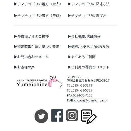
▶チマチョゴリの着方（大人）
▶チマチョゴリの採寸方法
▶チマチョゴリの着方（子供）
▶チマチョゴリの選び方
▶夢市場からのご挨拶
▶会社概要/店舗情報
▶特定商取引法に基づく表示
▶送料/お支払い/配送方法
▶お問い合わせメール
▶よくあるご質問
▶お客様の声
▶ご利用の写真とコメント
〒319-1221
茨城県日立市おおみか町2-28-17
TEL:0294-53-3773
TEL:0294-53-5355
FAX:0294-32-7130
MAIL:chogori@yumeichiba.jp