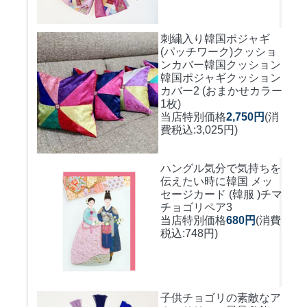
刺繍入り韓国ポジャギ
(パッチワーク)クッショ
ンカバー
韓国クッション
韓国ポジャギクッション
カバー2 (おまかせカラー
1枚)
当店特別価格
2,750円
(消
費税込:3,025円)
ハングル気分で気持ちを
伝えたい時に
韓国 メッ
セージカード (韓服 )チマ
チョゴリペア3
当店特別価格
680円
(消費
税込:748円)
子供チョゴリの素敵なア