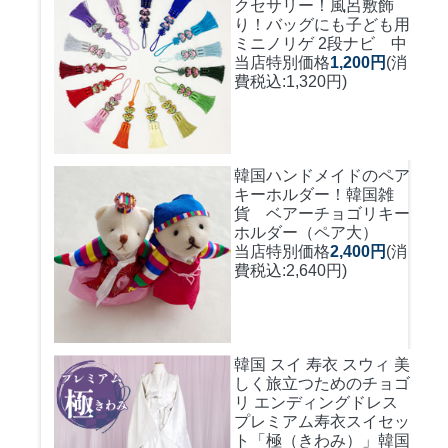
クセサリー！風呂敷飾
り！バッグにも
子ども用
ミニノリゲ 2段ナビ 中
当店特別価格
1,200円
(消
費税込:1,320円)
韓国ハンドメイドのペア
キーホルダー！
韓国雑
貨 ベアーチョゴリキー
ホルダー（ペア大）
当店特別価格
2,400円
(消
費税込:2,640円)
韓国 スイ 寿衣 スウィ 美
しく旅立つためのチョゴ
リ エンディングドレス
プレミアム寿衣スイセッ
ト「極（きわみ）」韓国