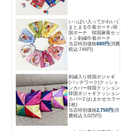
いっぱい入ってかわいく
まとまる巾着ポーチ♪
韓
国ポーチ 韓国麻風セッ
トン刺繍巾着ポーチ
当店特別価格
680円
(消費
税込:748円)
刺繍入り韓国ポジャギ
(パッチワーク)クッショ
ンカバー
韓国クッション
韓国ポジャギクッション
カバー2 (おまかせカラー
1枚)
当店特別価格
2,750円
(消
費税込:3,025円)