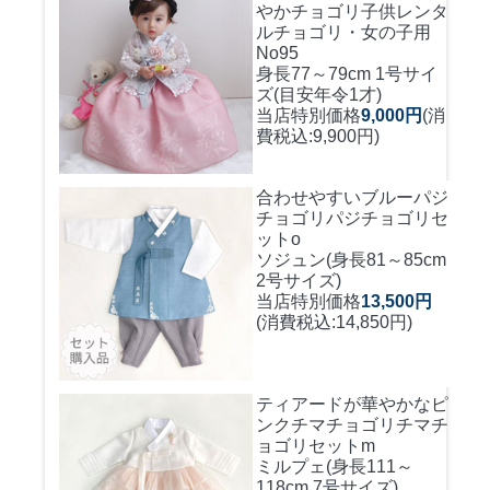
やかチョゴリ
子供レンタ
ルチョゴリ・女の子用
No95
身長77～79cm 1号サイ
ズ(目安年令1才)
当店特別価格
9,000円
(消
費税込:9,900円)
合わせやすいブルーパジ
チョゴリ
パジチョゴリセ
ットo
ソジュン(身長81～85cm
2号サイズ)
当店特別価格
13,500円
(消費税込:14,850円)
ティアードが華やかなピ
ンクチマチョゴリ
チマチ
ョゴリセットm
ミルプェ(身長111～
118cm 7号サイズ)