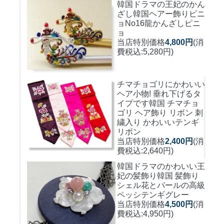
韓国ドラマの王妃のかん
ざし
韓国ヘアー飾りピニ
ョNo16龍かんざしピニ
ョ
当店特別価格
4,800円
(消
費税込:5,280円)
チマチョゴリにかわいい
ヘア小物! 垂れ下げるタ
イプです
韓国 チマチョ
ゴリ ヘア飾り リボン 刺
繍入り かわいいテンギ
リボン
当店特別価格
2,400円
(消
費税込:2,640円)
韓国ドラマのかわいい王
妃の髪飾り
韓国 髪飾り
シェル花とパールの高級
ペッシテンギグレー
当店特別価格
4,500円
(消
費税込:4,950円)