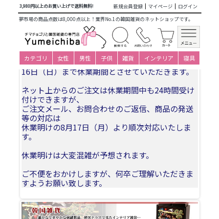
商品カテゴリ一覧
>
韓国雑貨
>
日用品・文房具
>
文房具
> 韓
新規会員登録
マイページ
ログイン
3,980円以上のお買い上げで送料無料!
国式 マグネット 箸置き2個セット かわいい おしどり
夢市場の商品点数は8,000点以上！業界No.1の韓国雑貨のネットショップです。
夏季休業についてお知らせ
カテゴリ
女性
男性
子供
雑貨
インテリア
寝具
誠に勝手ながら、2026年8月11日(火)〜2026年8月
16日（日）まで休業期間とさせていただきます。
ネット上からのご注文は休業期間中も24時間受け
付けできますが、
ご注文メール、お問合わせのご返信、商品の発送
等の対応は
休業明けの8月17日（月）より順次対応いたしま
す。
休業明けは大変混雑が予想されます。
ご不便をおかけしますが、何卒ご理解いただきま
すようお願い致します。