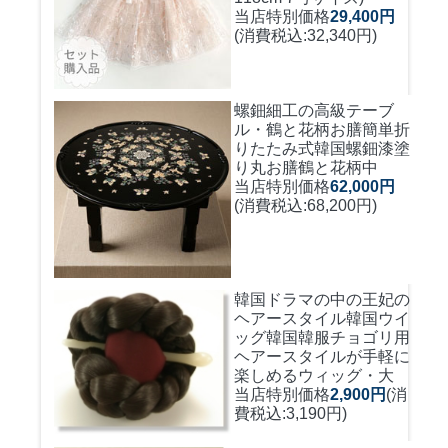
当店特別価格
29,400円
(消費税込:32,340円)
螺鈿細工の高級テーブ
ル・鶴と花柄お膳簡単折
りたたみ式
韓国螺鈿漆塗
り丸お膳鶴と花柄中
当店特別価格
62,000円
(消費税込:68,200円)
韓国ドラマの中の王妃の
ヘアースタイル韓国ウイ
ッグ
韓国韓服チョゴリ用
ヘアースタイルが手軽に
楽しめるウィッグ・大
当店特別価格
2,900円
(消
費税込:3,190円)