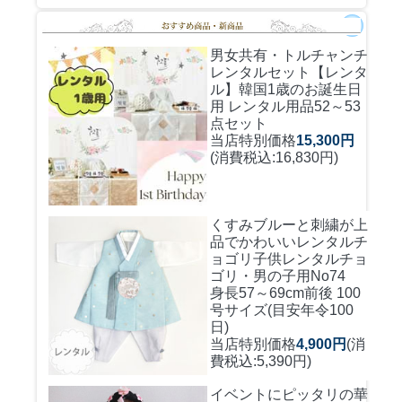
男女共有・トルチャンチ
レンタルセット
【レンタ
ル】韓国1歳のお誕生日
用 レンタル用品52～53
点セット
当店特別価格
15,300円
(消費税込:16,830円)
くすみブルーと刺繍が上
品でかわいいレンタルチ
ョゴリ
子供レンタルチョ
ゴリ・男の子用No74
身長57～69cm前後 100
号サイズ(目安年令100
日)
当店特別価格
4,900円
(消
費税込:5,390円)
イベントにピッタリの華