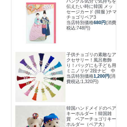
ハングル気分で気持ちを
伝えたい時に
韓国 メッ
セージカード (韓服 )チマ
チョゴリペア3
当店特別価格
680円
(消費
税込:748円)
子供チョゴリの素敵なア
クセサリー！風呂敷飾
り！バッグにも
子ども用
ミニノリゲ 2段ナビ 中
当店特別価格
1,200円
(消
費税込:1,320円)
韓国ハンドメイドのペア
キーホルダー！
韓国雑
貨 ベアーチョゴリキー
ホルダー（ペア大）