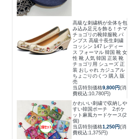
高級な刺繍柄が全体を包
み込み足元を飾る！
チマ
チョゴリの靴韓服靴 パ
ンプス 高級十長生刺繍
コッシン 147 レディー
ス フォーマル 韓国 靴 女
性 靴 人気 韓国 正装 靴
チョゴリ用 シューズ 正
装 おしゃれ カジュアル
ちょごりのくつ 購入 販
売
当店特別価格
9,800円
(消
費税込:10,780円)
かわいい刺繍で収納しや
すい
韓国ポーチ 2ポケ
ット麻風カードケース(2
個)
当店特別価格
1,250円
(消
費税込:1,375円)