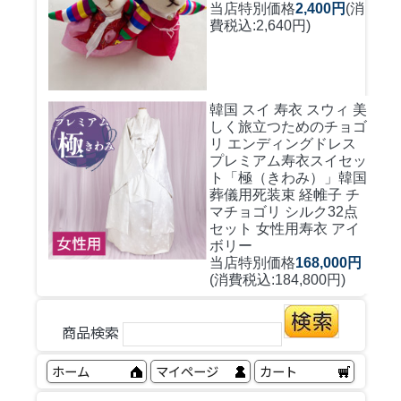
当店特別価格
2,400円
(消
費税込:2,640円)
韓国 スイ 寿衣 スウィ 美
しく旅立つためのチョゴ
リ エンディングドレス
プレミアム寿衣スイセッ
ト「極（きわみ）」韓国
葬儀用死装束 経帷子 チ
マチョゴリ シルク32点
セット 女性用寿衣 アイ
ボリー
当店特別価格
168,000円
(消費税込:184,800円)
商品検索
ホーム
マイページ
カート