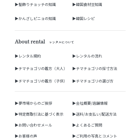
▶髪飾りチョッチの知識
▶韓国食材豆知識
▶かんざしピニョの知識
▶韓国レシピ
About rental
レンタルについて
▶レンタル規約
▶レンタルの流れ
▶チマチョゴリの着方（大人）
▶チマチョゴリの採寸方法
▶チマチョゴリの着方（子供）
▶チマチョゴリの選び方
▶夢市場からのご挨拶
▶会社概要/店舗情報
▶特定商取引法に基づく表示
▶送料/お支払い/配送方法
▶お問い合わせメール
▶よくあるご質問
▶お客様の声
▶ご利用の写真とコメント