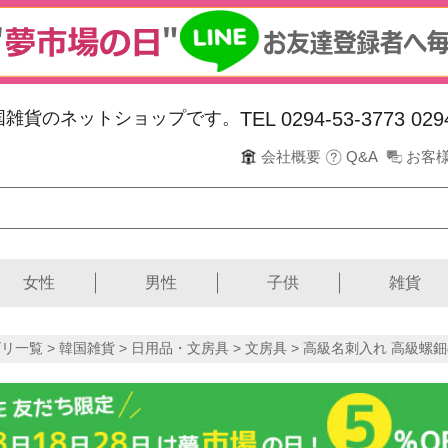
韓国雑貨のネットショップです。
TEL 0294-53-3773
029
会社概要
Q&A
お客
女性
男性
子供
雑貨
リ一覧 >
韓国雑貨
>
日用品・文房具
>
文房具
> 高級名刺入れ 高級螺