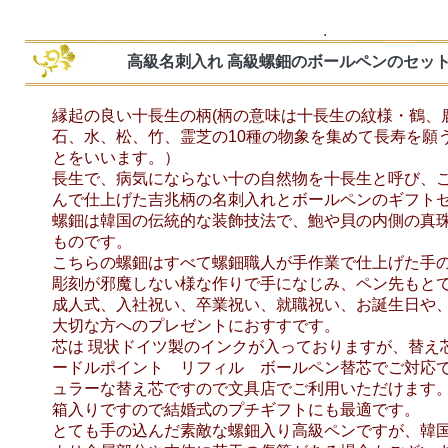
.
高級名刺入れ 高級螺鈿のボールペンのセット
縁起の良い十長生の柄(柄の意味は十長生の紋様・鶴、
石、水、松、竹、霊芝の10種の物象を集めて長寿を願
とをいいます。）
長生で、病気にならない十の自然物を十長生と呼び、
んで仕上げた吉兆柄の名刺入れとボールペンのギフト
螺鈿は韓国の伝統的な装飾技法で、鮑や貝の内側の真
ものです。
こちらの螺鈿はすべて螺鈿職人が手作業で仕上げた手
彫刻が邪魔しない様な作りで手になじみ、ペン先もと
成人式、入社祝い、卒業祝い、就職祝い、お誕生日や
大切な方へのプレゼントにおすすです。
芯は 現状ドイツ製のインクが入っておりますが、替え
ードルポイント リフィル ボールペン替芯でご対応
ュラーな替え芯ですので文具店でご利用いただけます
箱入りですので結婚式のプチギフトにも最適です。
とても手の込んだ素敵な螺鈿入り高級ペンですが、韓