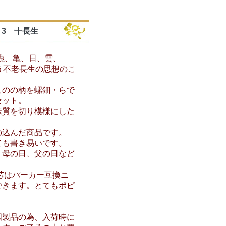
3 十長生
鹿、亀、日、雲、
う不老長生の思想のこ
このの柄を螺鈿・らで
セット。
珠質を切り模様にした
の込んだ商品です。
ても書き易いです。
、母の日、父の日など
芯はパーカー互換ニ
できます。とてもポピ
。
国製品の為、入荷時に