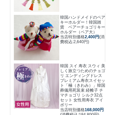
韓国ハンドメイドのペア
キーホルダー！
韓国雑
貨 ベアーチョゴリキー
ホルダー（ペア大）
当店特別価格
2,400円
(消
費税込:2,640円)
韓国 スイ 寿衣 スウィ 美
しく旅立つためのチョゴ
リ エンディングドレス
プレミアム寿衣スイセッ
ト「極（きわみ）」韓国
葬儀用死装束 経帷子 チ
マチョゴリ シルク32点
セット 女性用寿衣 アイ
ボリー
当店特別価格
168,000円
(消費税込:184,800円)