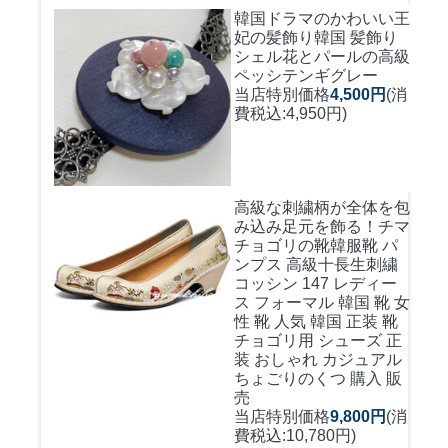
韓国ドラマのかわいい王
妃の髪飾り
韓国 髪飾り
シェル花とパールの高級
ペッシテンギグレー
当店特別価格
4,500円
(消
費税込:4,950円)
高級な刺繍柄が全体を包
み込み足元を飾る！
チマ
チョゴリの靴韓服靴 パ
ンプス 高級十長生刺繍
コッシン 147 レディー
ス フォーマル 韓国 靴 女
性 靴 人気 韓国 正装 靴
チョゴリ用 シューズ 正
装 おしゃれ カジュアル
ちょごりのくつ 購入 販
売
当店特別価格
9,800円
(消
費税込:10,780円)