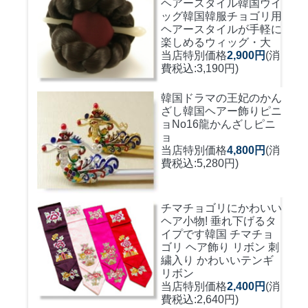
ヘアースタイル韓国ウイ
ッグ
韓国韓服チョゴリ用
ヘアースタイルが手軽に
楽しめるウィッグ・大
当店特別価格
2,900円
(消
費税込:3,190円)
韓国ドラマの王妃のかん
ざし
韓国ヘアー飾りピニ
ョNo16龍かんざしピニ
ョ
当店特別価格
4,800円
(消
費税込:5,280円)
チマチョゴリにかわいい
ヘア小物! 垂れ下げるタ
イプです
韓国 チマチョ
ゴリ ヘア飾り リボン 刺
繍入り かわいいテンギ
リボン
当店特別価格
2,400円
(消
費税込:2,640円)