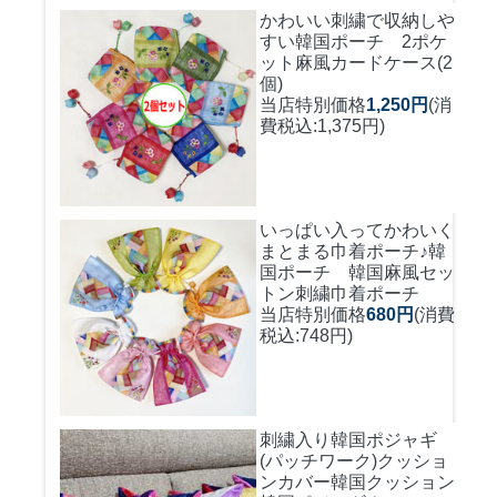
かわいい刺繍で収納しや
すい
韓国ポーチ 2ポケ
ット麻風カードケース(2
個)
当店特別価格
1,250円
(消
費税込:1,375円)
いっぱい入ってかわいく
まとまる巾着ポーチ♪
韓
国ポーチ 韓国麻風セッ
トン刺繍巾着ポーチ
当店特別価格
680円
(消費
税込:748円)
刺繍入り韓国ポジャギ
(パッチワーク)クッショ
ンカバー
韓国クッション