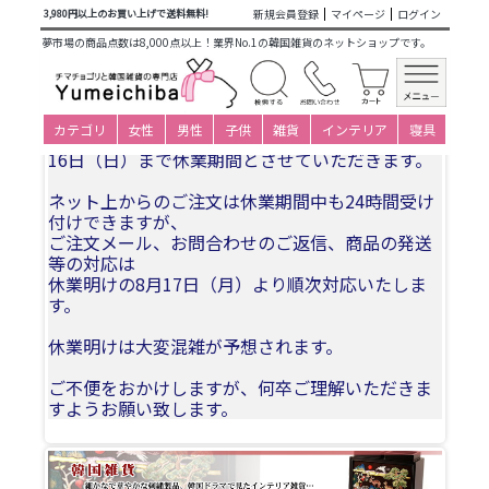
商品カテゴリ一覧
>
韓国雑貨
>
日用品・文房具
>
メッセージ
新規会員登録
マイページ
ログイン
3,980円以上のお買い上げで送料無料!
カード
> 韓国結婚式招待状 (カサブランカ) 10枚1セット
夢市場の商品点数は8,000点以上！業界No.1の韓国雑貨のネットショップです。
夏季休業についてお知らせ
カテゴリ
女性
男性
子供
雑貨
インテリア
寝具
誠に勝手ながら、2026年8月11日(火)〜2026年8月
16日（日）まで休業期間とさせていただきます。
ネット上からのご注文は休業期間中も24時間受け
付けできますが、
ご注文メール、お問合わせのご返信、商品の発送
等の対応は
休業明けの8月17日（月）より順次対応いたしま
す。
休業明けは大変混雑が予想されます。
ご不便をおかけしますが、何卒ご理解いただきま
すようお願い致します。