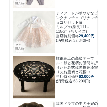
ティアードが華やかなピ
ンクチマチョゴリ
チマチ
ョゴリセットm
ミルプェ(身長111～
118cm 7号サイズ)
当店特別価格
29,400円
(消費税込:32,340円)
螺鈿細工の高級テーブ
ル・鶴と花柄お膳簡単折
りたたみ式
韓国螺鈿漆塗
り丸お膳鶴と花柄中
当店特別価格
62,000円
(消費税込:68,200円)
韓国ドラマの中の王妃の