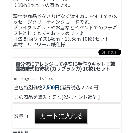
※10枚1セットの商品です。
現金や商品券をさりげなく渡す時におすすめのメ
ッセージグリーティングカードです。
ブライダルギフトやお店などイベントでのプチギ
フトとしてとてもおすすめです♪
寸法 封筒サイズ14cｍ・13.5cｍ 10枚1セット
素材 ルノワール紙仕様
自分流にアレンジして格安に手作りキット！
韓
国結婚式招待状 (カサブランカ) 10枚1セット
messagecard-fw-2b-s
当店特別価格
2,500円
(消費税込:2,750円)
この商品を購入すると[25ポイント進呈 ]
数量
商品説明