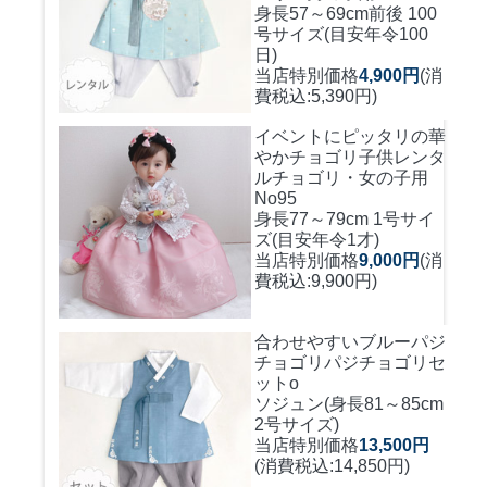
身長57～69cm前後 100
号サイズ(目安年令100
日)
当店特別価格
4,900円
(消
費税込:5,390円)
イベントにピッタリの華
やかチョゴリ
子供レンタ
ルチョゴリ・女の子用
No95
身長77～79cm 1号サイ
ズ(目安年令1才)
当店特別価格
9,000円
(消
費税込:9,900円)
合わせやすいブルーパジ
チョゴリ
パジチョゴリセ
ットo
ソジュン(身長81～85cm
2号サイズ)
当店特別価格
13,500円
(消費税込:14,850円)