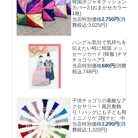
韓国ポジャギクッション
カバー2 (おまかせカラー
1枚)
当店特別価格
2,750円
(消
費税込:3,025円)
ハングル気分で気持ちを
伝えたい時に
韓国 メッ
セージカード (韓服 )チマ
チョゴリペア3
当店特別価格
680円
(消費
税込:748円)
子供チョゴリの素敵なア
クセサリー！風呂敷飾
り！バッグにも
子ども用
ミニノリゲ 2段ナビ 中
当店特別価格
1,200円
(消
費税込:1,320円)