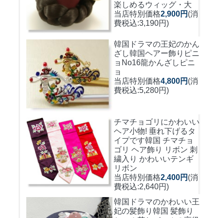
楽しめるウィッグ・大
当店特別価格
2,900円
(消
費税込:3,190円)
韓国ドラマの王妃のかん
ざし
韓国ヘアー飾りピニ
ョNo16龍かんざしピニ
ョ
当店特別価格
4,800円
(消
費税込:5,280円)
チマチョゴリにかわいい
ヘア小物! 垂れ下げるタ
イプです
韓国 チマチョ
ゴリ ヘア飾り リボン 刺
繍入り かわいいテンギ
リボン
当店特別価格
2,400円
(消
費税込:2,640円)
韓国ドラマのかわいい王
妃の髪飾り
韓国 髪飾り