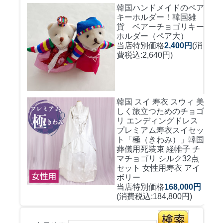
韓国ハンドメイドのペア
キーホルダー！
韓国雑
貨 ベアーチョゴリキー
ホルダー（ペア大）
当店特別価格
2,400円
(消
費税込:2,640円)
韓国 スイ 寿衣 スウィ 美
しく旅立つためのチョゴ
リ エンディングドレス
プレミアム寿衣スイセッ
ト「極（きわみ）」韓国
葬儀用死装束 経帷子 チ
マチョゴリ シルク32点
セット 女性用寿衣 アイ
ボリー
当店特別価格
168,000円
(消費税込:184,800円)