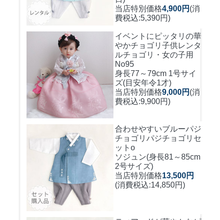
当店特別価格
4,900円
(消
費税込:5,390円)
イベントにピッタリの華
やかチョゴリ
子供レンタ
ルチョゴリ・女の子用
No95
身長77～79cm 1号サイ
ズ(目安年令1才)
当店特別価格
9,000円
(消
費税込:9,900円)
合わせやすいブルーパジ
チョゴリ
パジチョゴリセ
ットo
ソジュン(身長81～85cm
2号サイズ)
当店特別価格
13,500円
(消費税込:14,850円)