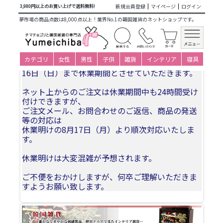
商品カテゴリ一覧
>
韓国雑貨
>
日用品・文房具
>
メッセージ
新規会員登録
マイページ
ログイン
3,980円以上のお買い上げで送料無料!
カード
> 韓国民画アートカード2
夢市場の商品点数は8,000点以上！業界No.1の韓国雑貨のネットショップです。
夏季休業についてお知らせ
カテゴリ
女性
男性
子供
雑貨
インテリア
寝具
誠に勝手ながら、2026年8月11日(火)〜2026年8月
16日（日）まで休業期間とさせていただきます。
ネット上からのご注文は休業期間中も24時間受け
付けできますが、
ご注文メール、お問合わせのご返信、商品の発送
等の対応は
休業明けの8月17日（月）より順次対応いたしま
す。
休業明けは大変混雑が予想されます。
ご不便をおかけしますが、何卒ご理解いただきま
すようお願い致します。