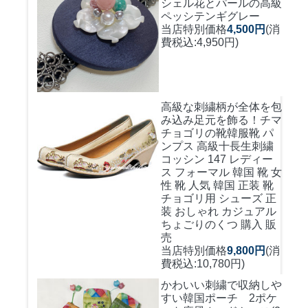
シェル花とパールの高級
ペッシテンギグレー
当店特別価格
4,500円
(消
費税込:4,950円)
高級な刺繍柄が全体を包
み込み足元を飾る！
チマ
チョゴリの靴韓服靴 パ
ンプス 高級十長生刺繍
コッシン 147 レディー
ス フォーマル 韓国 靴 女
性 靴 人気 韓国 正装 靴
チョゴリ用 シューズ 正
装 おしゃれ カジュアル
ちょごりのくつ 購入 販
売
当店特別価格
9,800円
(消
費税込:10,780円)
かわいい刺繍で収納しや
すい
韓国ポーチ 2ポケ