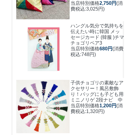
当店特別価格
2,750円
(消
費税込:3,025円)
ハングル気分で気持ちを
伝えたい時に
韓国 メッ
セージカード (韓服 )チマ
チョゴリペア3
当店特別価格
680円
(消費
税込:748円)
子供チョゴリの素敵なア
クセサリー！風呂敷飾
り！バッグにも
子ども用
ミニノリゲ 2段ナビ 中
当店特別価格
1,200円
(消
費税込:1,320円)