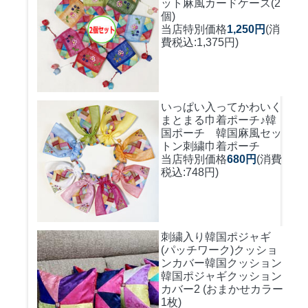
ット麻風カードケース(2
個)
当店特別価格
1,250円
(消
費税込:1,375円)
いっぱい入ってかわいく
まとまる巾着ポーチ♪
韓
国ポーチ 韓国麻風セッ
トン刺繍巾着ポーチ
当店特別価格
680円
(消費
税込:748円)
刺繍入り韓国ポジャギ
(パッチワーク)クッショ
ンカバー
韓国クッション
韓国ポジャギクッション
カバー2 (おまかせカラー
1枚)