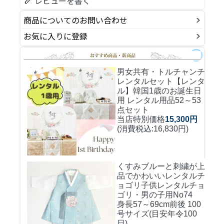
レビューを書く
商品についてのお問い合わせ
お気に入りに登録
男女共有・トルチャンチ
レンタルセット
【レンタ
ル】韓国1歳のお誕生日
用 レンタル用品52～53
点セット
当店特別価格
15,300円
(消費税込:16,830円)
くすみブルーと刺繍が上
品でかわいいレンタルチ
ョゴリ
子供レンタルチョ
ゴリ・男の子用No74
身長57～69cm前後 100
号サイズ(目安年令100
日)