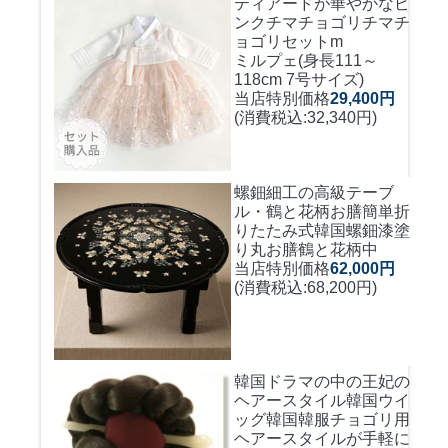
ティアードが華やかなピ
ンクチマチョゴリ
チマチ
ョゴリセットm
ミルプェ(身長111～
118cm 7号サイズ)
当店特別価格
29,400円
(消費税込:32,340円)
螺鈿細工の高級テーブ
ル・鶴と花柄お膳簡単折
りたたみ式
韓国螺鈿漆塗
り丸お膳鶴と花柄中
当店特別価格
62,000円
(消費税込:68,200円)
韓国ドラマの中の王妃の
ヘアースタイル韓国ウイ
ッグ
韓国韓服チョゴリ用
ヘアースタイルが手軽に