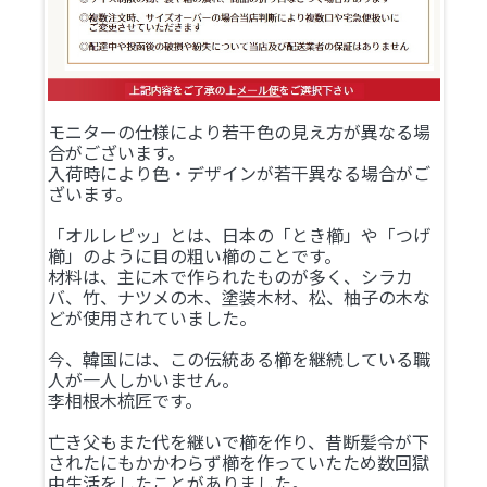
モニターの仕様により若干色の見え方が異なる場
合がございます。
入荷時により色・デザインが若干異なる場合がご
ざいます。
「オルレピッ」とは、日本の「とき櫛」や「つげ
櫛」のように目の粗い櫛のことです。
材料は、主に木で作られたものが多く、シラカ
バ、竹、ナツメの木、塗装木材、松、柚子の木な
どが使用されていました。
今、韓国には、この伝統ある櫛を継続している職
人が一人しかいません。
李相根木梳匠です。
亡き父もまた代を継いで櫛を作り、昔断髪令が下
されたにもかかわらず櫛を作っていたため数回獄
中生活をしたことがありました。