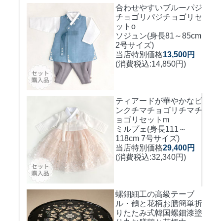
合わせやすいブルーパジ
チョゴリ
パジチョゴリセ
ットo
ソジュン(身長81～85cm
2号サイズ)
当店特別価格
13,500円
(消費税込:14,850円)
ティアードが華やかなピ
ンクチマチョゴリ
チマチ
ョゴリセットm
ミルプェ(身長111～
118cm 7号サイズ)
当店特別価格
29,400円
(消費税込:32,340円)
螺鈿細工の高級テーブ
ル・鶴と花柄お膳簡単折
りたたみ式
韓国螺鈿漆塗