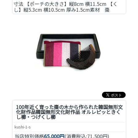
寸法 【ポーチの大きさ】縦8cm 横11.5cm 【く
し】縦5.3cm 横10.5cm 厚み1.5cm素材 棗
100年近く育った棗の木から作られた韓国無形文
化財作品
韓国無形文化財作品 オルレピッときく
し櫛・つげくし櫛
kushi-1-s
当店特別価格
65,000円
(消費税込:71,500円)