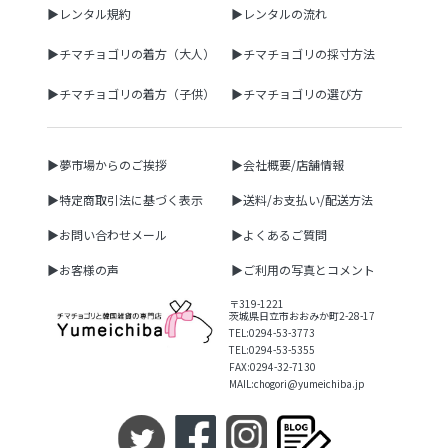
▶レンタル規約
▶レンタルの流れ
▶チマチョゴリの着方（大人）
▶チマチョゴリの採寸方法
▶チマチョゴリの着方（子供）
▶チマチョゴリの選び方
▶夢市場からのご挨拶
▶会社概要/店舗情報
▶特定商取引法に基づく表示
▶送料/お支払い/配送方法
▶お問い合わせメール
▶よくあるご質問
▶お客様の声
▶ご利用の写真とコメント
〒319-1221
茨城県日立市おおみか町2-28-17
TEL:0294-53-3773
TEL:0294-53-5355
FAX:0294-32-7130
MAIL:chogori@yumeichiba.jp