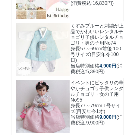
(消費税込:16,830円)
くすみブルーと刺繍が上
品でかわいいレンタルチ
ョゴリ
子供レンタルチョ
ゴリ・男の子用No74
身長57～69cm前後 100
号サイズ(目安年令100
日)
当店特別価格
4,900円
(消
費税込:5,390円)
イベントにピッタリの華
やかチョゴリ
子供レンタ
ルチョゴリ・女の子用
No95
身長77～79cm 1号サイ
ズ(目安年令1才)
当店特別価格
9,000円
(消
費税込:9,900円)