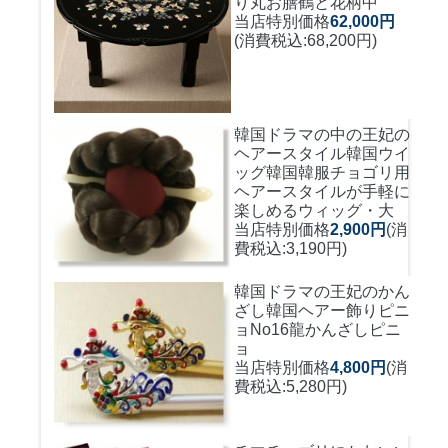
り丸お膳鶴と花柄中
当店特別価格
62,000円
(消費税込:68,200円)
韓国ドラマの中の王妃の
ヘアースタイル韓国ウイ
ッグ
韓国韓服チョゴリ用
ヘアースタイルが手軽に
楽しめるウィッグ・大
当店特別価格
2,900円
(消
費税込:3,190円)
韓国ドラマの王妃のかん
ざし
韓国ヘアー飾りピニ
ョNo16龍かんざしピニ
ョ
当店特別価格
4,800円
(消
費税込:5,280円)