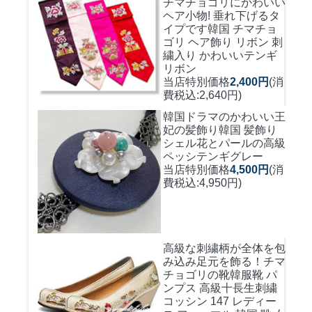
チマチョゴリにかわいい
ヘア小物! 垂れ下げるタ
イプです
韓国 チマチョ
ゴリ ヘア飾り リボン 刺
繍入り かわいいテンギ
リボン
当店特別価格
2,400円
(消
費税込:2,640円)
韓国ドラマのかわいい王
妃の髪飾り
韓国 髪飾り
シェル花とパールの高級
ペッシテンギグレー
当店特別価格
4,500円
(消
費税込:4,950円)
高級な刺繍柄が全体を包
み込み足元を飾る！
チマ
チョゴリの靴韓服靴 パ
ンプス 高級十長生刺繍
コッシン 147 レディー