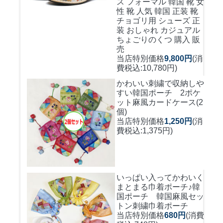
ス フォーマル 韓国 靴 女
性 靴 人気 韓国 正装 靴
チョゴリ用 シューズ 正
装 おしゃれ カジュアル
ちょごりのくつ 購入 販
売
当店特別価格
9,800円
(消
費税込:10,780円)
かわいい刺繍で収納しや
すい
韓国ポーチ 2ポケ
ット麻風カードケース(2
個)
当店特別価格
1,250円
(消
費税込:1,375円)
いっぱい入ってかわいく
まとまる巾着ポーチ♪
韓
国ポーチ 韓国麻風セッ
トン刺繍巾着ポーチ
当店特別価格
680円
(消費