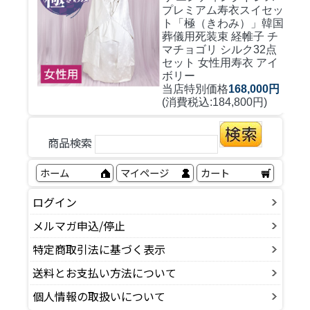
プレミアム寿衣スイセッ
ト「極（きわみ）」韓国
葬儀用死装束 経帷子 チ
マチョゴリ シルク32点
セット 女性用寿衣 アイ
ボリー
当店特別価格
168,000円
(消費税込:184,800円)
商品検索
ホーム
マイページ
カート
ログイン
メルマガ申込/停止
特定商取引法に基づく表示
送料とお支払い方法について
個人情報の取扱いについて