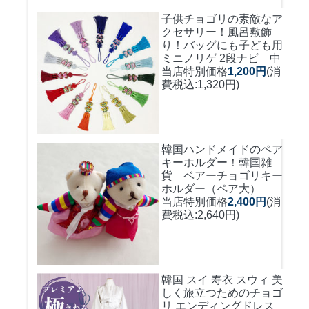
子供チョゴリの素敵なア
クセサリー！風呂敷飾
り！バッグにも
子ども用
ミニノリゲ 2段ナビ 中
当店特別価格
1,200円
(消
費税込:1,320円)
韓国ハンドメイドのペア
キーホルダー！
韓国雑
貨 ベアーチョゴリキー
ホルダー（ペア大）
当店特別価格
2,400円
(消
費税込:2,640円)
韓国 スイ 寿衣 スウィ 美
しく旅立つためのチョゴ
リ エンディングドレス