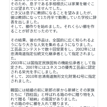
そのため、息子である李相根氏には家業を継ぐこ
とは望まれていませんでした。
亡き父は息子に教師になることを望みましたが、
彼は教師になって1カ月半で勤務していた学校に辞
表を出しました。
そして、櫛作りを始めました。それくらい櫛を作
ることが好きだったのです。
その結果、彼の作品は、全国的に広く知られるよ
うになり大きな人気を集めるようになりました。
工芸品コンテストで数十回受賞をし、2002年には
忠清南道指定伝統文化継承者として指定されまし
た。
2003年には国指定民族固有の機能伝承者として指
定され、2007年にはユネスコの優秀工芸品に認定
される栄光を手にしました。
そして、2010年忠清南道無形文化財第42号に指定
されました。
韓国には結婚の前に新郎の家から新婦とその家族
たちに「四柱函」と呼ばれる箱の中に贈り物を入
れて贈る「結納」の風習がありました。
その箱の中に櫛を入れて贈ります。