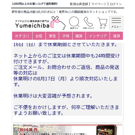
商品カテゴリ一覧
>
韓国雑貨
>
婚礼用品
> 韓国無形文化財作
新規会員登録
マイページ
ログイン
3,980円以上のお買い上げで送料無料!
品 オルレピッときくし櫛・つげくし櫛
夢市場の商品点数は8,000点以上！業界No.1の韓国雑貨のネットショップです。
夏季休業についてお知らせ
カテゴリ
女性
男性
子供
雑貨
インテリア
寝具
誠に勝手ながら、2026年8月11日(火)〜2026年8月
16日（日）まで休業期間とさせていただきます。
ネット上からのご注文は休業期間中も24時間受け
付けできますが、
ご注文メール、お問合わせのご返信、商品の発送
等の対応は
休業明けの8月17日（月）より順次対応いたしま
す。
休業明けは大変混雑が予想されます。
ご不便をおかけしますが、何卒ご理解いただきま
すようお願い致します。