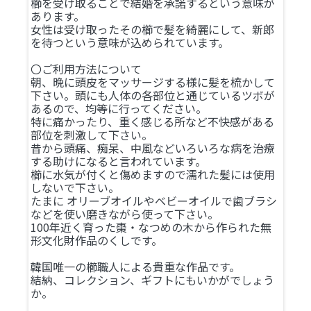
櫛を受け取ることで結婚を承諾するという意味が
あります。
女性は受け取ったその櫛で髪を綺麗にして、新郎
を待つという意味が込められています。
〇ご利用方法について
朝、晩に頭皮をマッサージする様に髪を梳かして
下さい。頭にも人体の各部位と通じているツボが
あるので、均等に行ってください。
特に痛かったり、重く感じる所など不快感がある
部位を刺激して下さい。
昔から頭痛、痴呆、中風などいろいろな病を治療
する助けになると言われています。
櫛に水気が付くと傷めますので濡れた髪には使用
しないで下さい。
たまに オリーブオイルやベビーオイルで歯ブラシ
などを使い磨きながら使って下さい。
100年近く育った棗・なつめの木から作られた無
形文化財作品のくしです。
韓国唯一の櫛職人による貴重な作品です。
結納、コレクション、ギフトにもいかがでしょう
か。