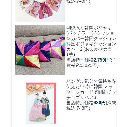
税込:748円)
刺繍入り韓国ポジャギ
(パッチワーク)クッショ
ンカバー
韓国クッション
韓国ポジャギクッション
カバー2 (おまかせカラー
1枚)
当店特別価格
2,750円
(消
費税込:3,025円)
ハングル気分で気持ちを
伝えたい時に
韓国 メッ
セージカード (韓服 )チマ
チョゴリペア3
当店特別価格
680円
(消費
税込:748円)