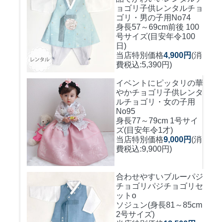
ョゴリ
子供レンタルチョ
ゴリ・男の子用No74
身長57～69cm前後 100
号サイズ(目安年令100
日)
当店特別価格
4,900円
(消
費税込:5,390円)
イベントにピッタリの華
やかチョゴリ
子供レンタ
ルチョゴリ・女の子用
No95
身長77～79cm 1号サイ
ズ(目安年令1才)
当店特別価格
9,000円
(消
費税込:9,900円)
合わせやすいブルーパジ
チョゴリ
パジチョゴリセ
ットo
ソジュン(身長81～85cm
2号サイズ)