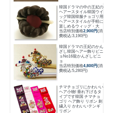
韓国ドラマの中の王妃の
ヘアースタイル韓国ウイ
ッグ
韓国韓服チョゴリ用
ヘアースタイルが手軽に
楽しめるウィッグ・大
当店特別価格
2,900円
(消
費税込:3,190円)
韓国ドラマの王妃のかん
ざし
韓国ヘアー飾りピニ
ョNo16龍かんざしピニ
ョ
当店特別価格
4,800円
(消
費税込:5,280円)
チマチョゴリにかわいい
ヘア小物! 垂れ下げるタ
イプです
韓国 チマチョ
ゴリ ヘア飾り リボン 刺
繍入り かわいいテンギ
リボン