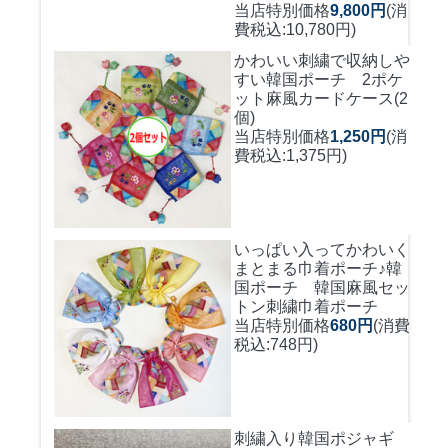
当店特別価格
9,800円
(消
費税込:10,780円)
かわいい刺繍で収納しや
すい
韓国ポーチ 2ポケ
ット麻風カードケース(2
個)
当店特別価格
1,250円
(消
費税込:1,375円)
いっぱい入ってかわいく
まとまる巾着ポーチ♪
韓
国ポーチ 韓国麻風セッ
トン刺繍巾着ポーチ
当店特別価格
680円
(消費
税込:748円)
刺繍入り韓国ポジャギ