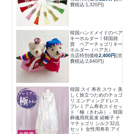
費税込:1,320円)
韓国ハンドメイドのペア
キーホルダー！
韓国雑
貨 ベアーチョゴリキー
ホルダー（ペア大）
当店特別価格
2,400円
(消
費税込:2,640円)
韓国 スイ 寿衣 スウィ 美
しく旅立つためのチョゴ
リ エンディングドレス
プレミアム寿衣スイセッ
ト「極（きわみ）」韓国
葬儀用死装束 経帷子 チ
マチョゴリ シルク32点
セット 女性用寿衣 アイ