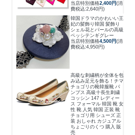
当店特別価格
2,400円
(消
費税込:2,640円)
韓国ドラマのかわいい王
妃の髪飾り
韓国 髪飾り
シェル花とパールの高級
ペッシテンギグレー
当店特別価格
4,500円
(消
費税込:4,950円)
高級な刺繍柄が全体を包
み込み足元を飾る！
チマ
チョゴリの靴韓服靴 パ
ンプス 高級十長生刺繍
コッシン 147 レディー
ス フォーマル 韓国 靴 女
性 靴 人気 韓国 正装 靴
チョゴリ用 シューズ 正
装 おしゃれ カジュアル
ちょごりのくつ 購入 販
売