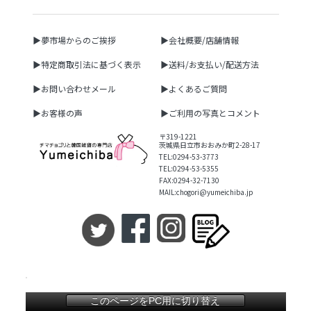
▶夢市場からのご挨拶
▶会社概要/店舗情報
▶特定商取引法に基づく表示
▶送料/お支払い/配送方法
▶お問い合わせメール
▶よくあるご質問
▶お客様の声
▶ご利用の写真とコメント
〒319-1221
茨城県日立市おおみか町2-28-17
TEL:0294-53-3773
TEL:0294-53-5355
FAX:0294-32-7130
MAIL:chogori@yumeichiba.jp
このページをPC用に切り替え