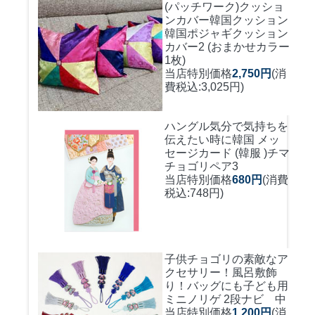
(パッチワーク)クッショ
ンカバー
韓国クッション
韓国ポジャギクッション
カバー2 (おまかせカラー
1枚)
当店特別価格
2,750円
(消
費税込:3,025円)
ハングル気分で気持ちを
伝えたい時に
韓国 メッ
セージカード (韓服 )チマ
チョゴリペア3
当店特別価格
680円
(消費
税込:748円)
子供チョゴリの素敵なア
クセサリー！風呂敷飾
り！バッグにも
子ども用
ミニノリゲ 2段ナビ 中
当店特別価格
1,200円
(消