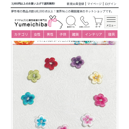
商品カテゴリ一覧
>
大人衣装小物下着
>
専用インナー類
>
ワ
新規会員登録
マイページ
ログイン
3,980円以上のお買い上げで送料無料!
ッペン・刺繍（アレンジ用）
> 刺繍ワッペン・グラデーション
夢市場の商品点数は8,000点以上！業界No.1の韓国雑貨のネットショップです。
小花刺繍(1枚)
カテゴリ
女性
男性
子供
雑貨
インテリア
寝具