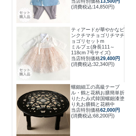
当店特別価格
13,500円
(消費税込:14,850円)
ティアードが華やかなピ
ンクチマチョゴリ
チマチ
ョゴリセットm
ミルプェ(身長111～
118cm 7号サイズ)
当店特別価格
29,400円
(消費税込:32,340円)
螺鈿細工の高級テーブ
ル・鶴と花柄お膳簡単折
りたたみ式
韓国螺鈿漆塗
り丸お膳鶴と花柄中
当店特別価格
62,000円
(消費税込:68,200円)