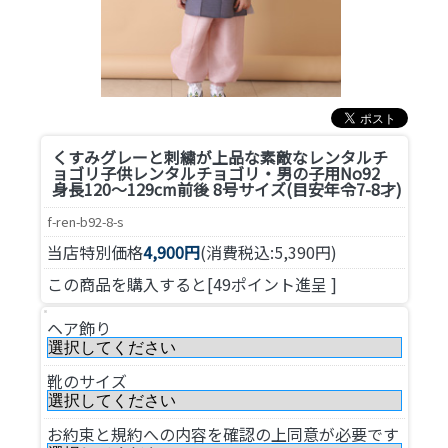
くすみグレーと刺繍が上品な素敵なレンタルチ
ョゴリ
子供レンタルチョゴリ・男の子用No92
身長120～129cm前後 8号サイズ(目安年令7-8才)
f-ren-b92-8-s
当店特別価格
4,900円
(消費税込:5,390円)
この商品を購入すると[49ポイント進呈 ]
ヘア飾り
靴のサイズ
お約束と規約への内容を確認の上同意が必要です