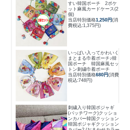
すい
韓国ポーチ 2ポケ
ット麻風カードケース(2
個)
当店特別価格
1,250円
(消
費税込:1,375円)
いっぱい入ってかわいく
まとまる巾着ポーチ♪
韓
国ポーチ 韓国麻風セッ
トン刺繍巾着ポーチ
当店特別価格
680円
(消費
税込:748円)
刺繍入り韓国ポジャギ
(パッチワーク)クッショ
ンカバー
韓国クッション
韓国ポジャギクッション
カバー2 (おまかせカラー