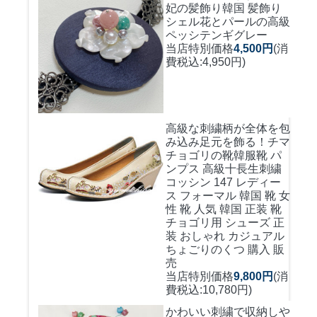
妃の髪飾り
韓国 髪飾り
シェル花とパールの高級
ペッシテンギグレー
当店特別価格
4,500円
(消
費税込:4,950円)
高級な刺繍柄が全体を包
み込み足元を飾る！
チマ
チョゴリの靴韓服靴 パ
ンプス 高級十長生刺繍
コッシン 147 レディー
ス フォーマル 韓国 靴 女
性 靴 人気 韓国 正装 靴
チョゴリ用 シューズ 正
装 おしゃれ カジュアル
ちょごりのくつ 購入 販
売
当店特別価格
9,800円
(消
費税込:10,780円)
かわいい刺繍で収納しや