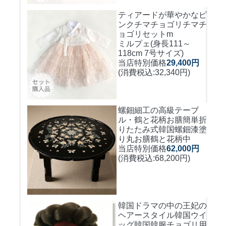
ティアードが華やかなピ
ンクチマチョゴリ
チマチ
ョゴリセットm
ミルプェ(身長111～
118cm 7号サイズ)
当店特別価格
29,400円
(消費税込:32,340円)
螺鈿細工の高級テーブ
ル・鶴と花柄お膳簡単折
りたたみ式
韓国螺鈿漆塗
り丸お膳鶴と花柄中
当店特別価格
62,000円
(消費税込:68,200円)
韓国ドラマの中の王妃の
ヘアースタイル韓国ウイ
ッグ
韓国韓服チョゴリ用