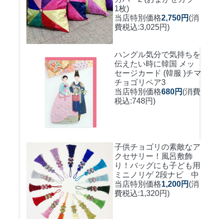
1枚)
当店特別価格
2,750円
(消
費税込:3,025円)
ハングル気分で気持ちを
伝えたい時に
韓国 メッ
セージカード (韓服 )チマ
チョゴリペア3
当店特別価格
680円
(消費
税込:748円)
子供チョゴリの素敵なア
クセサリー！風呂敷飾
り！バッグにも
子ども用
ミニノリゲ 2段ナビ 中
当店特別価格
1,200円
(消
費税込:1,320円)