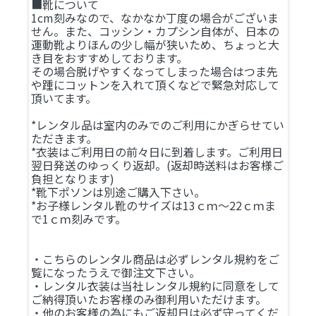
■靴について
1cm刻みなので、なかなか丁度の場合がございま
せん。また、コッシン・カプシン自体が、日本の
運動靴よりほんの少し幅が狭いため、ちょっと大
き目をおすすめしております。
その場合脱げやすくなってしまった場合はつま先
や踵にコットンを入れて頂くなどで緊急対応して
頂いてます。
*レンタル品は室内のみでのご利用にかぎらせてい
ただきます。
*衣装はご利用日の前々日に到着します。ご利用日
翌日発送のゆっくり返却。(返却時送料はお客様ご
負担となります)
*靴下ポソンは別途ご購入下さい。
*お子様レンタル靴のサイズは13ｃｍ～22ｃｍま
で1ｃｍ刻みです。
・こちらのレンタル商品は必ずレンタル規約をご
覧になったうえで御注文下さい。
・レンタル衣装は当社レンタル規約に同意をして
ご納得頂いたお客様のみ御利用いただけます。
・他のお客様の為にもご返却日は必ず守ってくだ