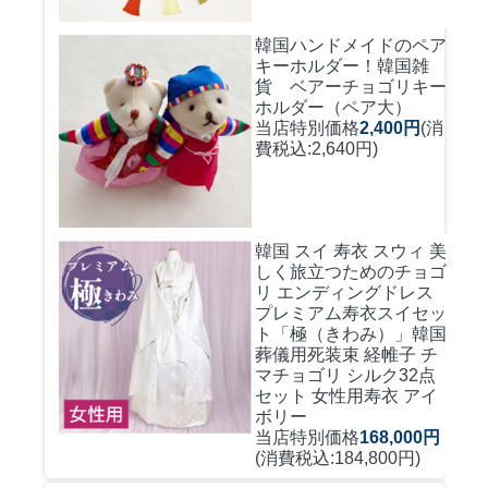
韓国ハンドメイドのペア
キーホルダー！
韓国雑
貨 ベアーチョゴリキー
ホルダー（ペア大）
当店特別価格
2,400円
(消
費税込:2,640円)
韓国 スイ 寿衣 スウィ 美
しく旅立つためのチョゴ
リ エンディングドレス
プレミアム寿衣スイセッ
ト「極（きわみ）」韓国
葬儀用死装束 経帷子 チ
マチョゴリ シルク32点
セット 女性用寿衣 アイ
ボリー
当店特別価格
168,000円
(消費税込:184,800円)