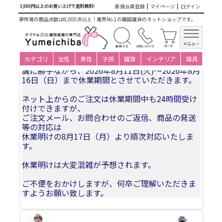
商品カテゴリ一覧
>
仕立て済み衣装(子ども用レンタル)
>
男の
新規会員登録
マイページ
ログイン
3,980円以上のお買い上げで送料無料!
子レンタルパジチョゴリ
> 子供レンタルチョゴリ・男の子用
夢市場の商品点数は8,000点以上！業界No.1の韓国雑貨のネットショップです。
No92身長120～129cm前後 8号サイズ(目安年令7-8才)
夏季休業についてお知らせ
カテゴリ
女性
男性
子供
雑貨
インテリア
寝具
誠に勝手ながら、2026年8月11日(火)〜2026年8月
16日（日）まで休業期間とさせていただきます。
ネット上からのご注文は休業期間中も24時間受け
付けできますが、
ご注文メール、お問合わせのご返信、商品の発送
等の対応は
休業明けの8月17日（月）より順次対応いたしま
す。
休業明けは大変混雑が予想されます。
ご不便をおかけしますが、何卒ご理解いただきま
すようお願い致します。