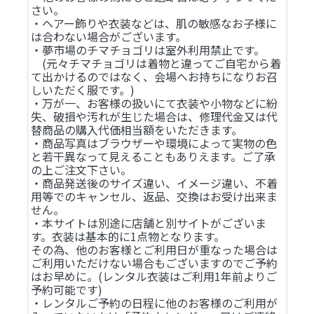
さい。
・ヘアー飾りや衣装などは、肌の敏感なお子様に
は合わない場合がございます。
・夢市場のチマチョゴリは室外利用禁止です。
(元々チマチョゴリは着物と違ってご自宅から着
て出かけるのではなく、会場へお持ちになりお召
しいただく服です。)
・万が一、お客様の扱いにて衣装や小物などに紛
失、破損や汚れが生じた場合は、修理代金又は代
替商品の購入代価相当額をいただきます。
・商品写真はブラウザーや環境によって実物の色
と若干異なって見えることもありえます。ご了承
の上ご注文下さい。
・商品発送後のサイズ違い、イメージ違い、不着
用等でのキャンセル、返品、交換はお受け出来ま
せん。
・本サイトは別途に店舗と別サイトがございま
す。衣装は基本的に1点物となります。
その為、他のお客様とご利用日が重なった場合は
ご利用いただけない場合もございますのでご予約
はお早めに。(レンタル衣装はご利用1年前よりご
予約可能です)
・レンタルご予約の日程に他のお客様のご利用が