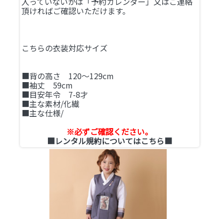
入っていないかは「予約カレンダー」又はご連絡
頂ければご確認いただけます。
こちらの衣装対応サイズ
■背の高さ 120～129cm
■袖丈 59cm
■目安年令 7-8才
■主な素材/化繊
■主な仕様/
※必ずご確認ください。
■レンタル規約についてはこちら■