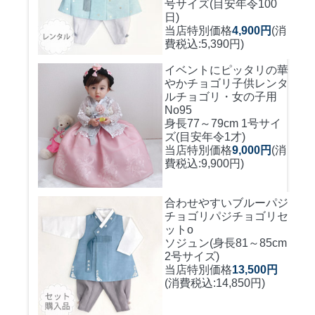
号サイズ(目安年令100
日)
当店特別価格
4,900円
(消
費税込:5,390円)
イベントにピッタリの華
やかチョゴリ
子供レンタ
ルチョゴリ・女の子用
No95
身長77～79cm 1号サイ
ズ(目安年令1才)
当店特別価格
9,000円
(消
費税込:9,900円)
合わせやすいブルーパジ
チョゴリ
パジチョゴリセ
ットo
ソジュン(身長81～85cm
2号サイズ)
当店特別価格
13,500円
(消費税込:14,850円)