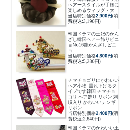
ヘアースタイルが手軽に
楽しめるウィッグ・大
当店特別価格
2,900円
(消
費税込:3,190円)
韓国ドラマの王妃のかん
ざし
韓国ヘアー飾りピニ
ョNo16龍かんざしピニ
ョ
当店特別価格
4,800円
(消
費税込:5,280円)
チマチョゴリにかわいい
ヘア小物! 垂れ下げるタ
イプです
韓国 チマチョ
ゴリ ヘア飾り リボン 刺
繍入り かわいいテンギ
リボン
当店特別価格
2,400円
(消
費税込:2,640円)
韓国ドラマのかわいい王